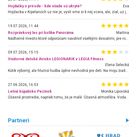
Hojdačky v prírode - kde všade sú ukryté?
Eva
Hojdacka v Krpelanoch uz nie je, vysli sme si k nej vcera, ale, zial, uz je znicena. Ak sem planujete cestu len kvoli hojdacke, mozete si ju usetrit. Krasny vyhlad je tu vsak aj bez hojdacky :-)
19.07.2026, 11:44
Rozprávkový les pri kolibe Panoráma
Martina
Nádherné miesto ktoré odporúčam navštíviť všetkými desiatimi, pre rodiny s deťmi, dôchodcom... Proste a jednoducho ozaj rozprávkový les.. určite ešte prídeme. Odniesli sme si na pamiatku krásne tričká,
09.07.2026, 15:15
Vnútorné detské ihrisko LEGIONARIK v LEGIA Fitness
Elena Selecká
Kútik výborný, ale hlučná hudba úplne nevhodná pre deti. Na moju žiadosť o aspoň sušenie nereagovali.
27.06.2026, 16:53
Letné kúpalisko Pezinok
. Monika Lipovská
Úžasné prostredie, napriek tomu, že je malé. Úžasná atmosféra. Voda fantastická a nádherná. Ľudí je pomerne veľa, ale su mili a ohľaduplní. Je veľmi zaujímavé sledovať, ako dokážu spolu športovať cudzí ľudia a bez ohľadu na vek. Vládne tu pohoda. Vnuka neviem dostať z vody. Ďakujem za krásny deň . Urcite sa sem vrátim. Jediný problém je s parkovaním, ale aj ten sa mi podarilo vyriešiť. Monika Bratislava
Partneri