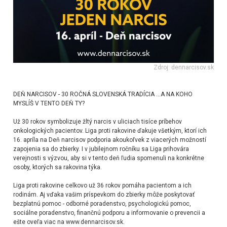
Zdroj: dennarcisov.sk
DEŇ NARCISOV - 30 ROČNÁ SLOVENSKÁ TRADÍCIA ...A NA KOHO
MYSLÍŠ V TENTO DEŇ TY?
Už 30 rokov symbolizuje žltý narcis v uliciach tisíce príbehov
onkologických pacientov. Liga proti rakovine ďakuje všetkým, ktorí ich
16. apríla na Deň narcisov podporia akoukoľvek z viacerých možností
zapojenia sa do zbierky. I v jubilejnom ročníku sa Liga prihovára
verejnosti s výzvou, aby si v tento deň ľudia spomenuli na konkrétne
osoby, ktorých sa rakovina týka.
Liga proti rakovine celkovo už 36 rokov pomáha pacientom a ich
rodinám. Aj vďaka vašim príspevkom do zbierky môže poskytovať
bezplatnú pomoc - odborné poradenstvo, psychologickú pomoc,
sociálne poradenstvo, finančnú podporu a informovanie o prevencii a
ešte oveľa viac na
www.dennarcisov.sk.