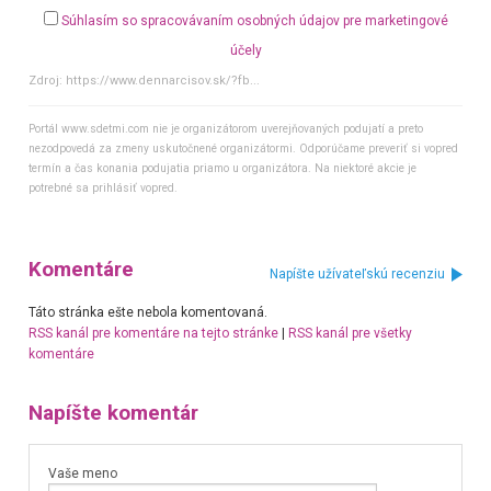
Súhlasím so spracovávaním osobných údajov pre marketingové
účely
Zdroj:
https://www.dennarcisov.sk/?fb...
Portál www.sdetmi.com nie je organizátorom uverejňovaných podujatí a preto
nezodpovedá za zmeny uskutočnené organizátormi. Odporúčame preveriť si vopred
termín a čas konania podujatia priamo u organizátora. Na niektoré akcie je
potrebné sa prihlásiť vopred.
Komentáre
Napíšte užívateľskú recenziu
Táto stránka ešte nebola komentovaná.
RSS kanál pre komentáre na tejto stránke
|
RSS kanál pre všetky
komentáre
Napíšte komentár
Vaše meno