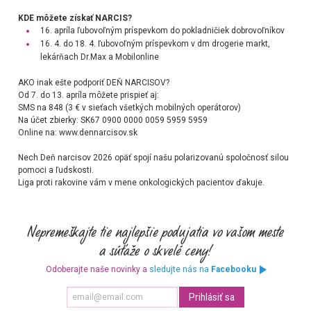
KDE môžete získať NARCIS?
16. apríla ľubovoľným príspevkom do pokladničiek dobrovoľníkov
16. 4. do 18. 4. ľubovoľným príspevkom v dm drogerie markt,
lekárňach Dr.Max a Mobilonline
AKO inak ešte podporiť DEŇ NARCISOV?
Od 7. do 13. apríla môžete prispieť aj:
SMS na 848 (3 € v sieťach všetkých mobilných operátorov)
Na účet zbierky: SK67 0900 0000 0059 5959 5959
Online na:
www.dennarcisov.sk
Nech Deň narcisov 2026 opäť spojí našu polarizovanú spoločnosť silou
pomoci a ľudskosti.
Liga proti rakovine vám v mene onkologických pacientov ďakuje.
Odoberajte naše novinky a
sledujte nás na
Facebooku