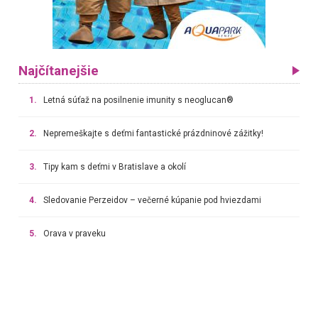
Najčítanejšie
1.
Letná súťaž na posilnenie imunity s neoglucan®
2.
Nepremeškajte s deťmi fantastické prázdninové zážitky!
3.
Tipy kam s deťmi v Bratislave a okolí
4.
Sledovanie Perzeidov – večerné kúpanie pod hviezdami
5.
Orava v praveku