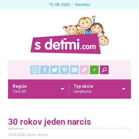
10. 08. 2026
Vavrinec
+
Región
Typ akcie
Celá SR
nevybraná
30 rokov jeden narcis
14.04.2026
Autor: Annie