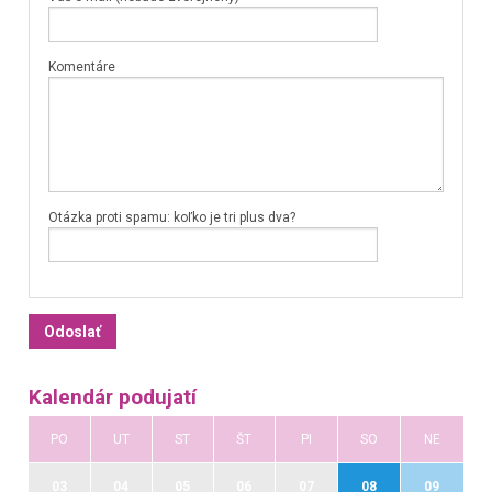
Komentáre
Otázka proti spamu: koľko je tri plus dva?
Kalendár podujatí
PO
UT
ST
ŠT
PI
SO
NE
03
04
05
06
07
08
09