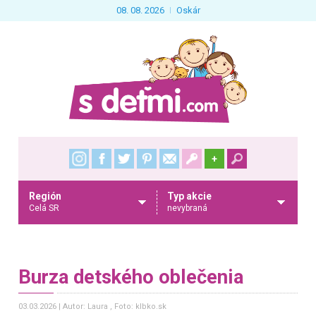
08. 08. 2026
Oskár
+
Región
Typ akcie
Celá SR
nevybraná
Burza detského oblečenia
03.03.2026
Autor: Laura
, Foto: klbko.sk