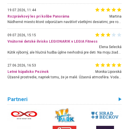
19.07.2026, 11:44
Rozprávkový les pri kolibe Panoráma
Martina
Nádherné miesto ktoré odporúčam navštíviť všetkými desiatimi, pre rodiny s deťmi, dôchodcom... Proste a jednoducho ozaj rozprávkový les.. určite ešte prídeme. Odniesli sme si na pamiatku krásne tričká,
09.07.2026, 15:15
Vnútorné detské ihrisko LEGIONARIK v LEGIA Fitness
Elena Selecká
Kútik výborný, ale hlučná hudba úplne nevhodná pre deti. Na moju žiadosť o aspoň sušenie nereagovali.
27.06.2026, 16:53
Letné kúpalisko Pezinok
. Monika Lipovská
Úžasné prostredie, napriek tomu, že je malé. Úžasná atmosféra. Voda fantastická a nádherná. Ľudí je pomerne veľa, ale su mili a ohľaduplní. Je veľmi zaujímavé sledovať, ako dokážu spolu športovať cudzí ľudia a bez ohľadu na vek. Vládne tu pohoda. Vnuka neviem dostať z vody. Ďakujem za krásny deň . Urcite sa sem vrátim. Jediný problém je s parkovaním, ale aj ten sa mi podarilo vyriešiť. Monika Bratislava
Partneri