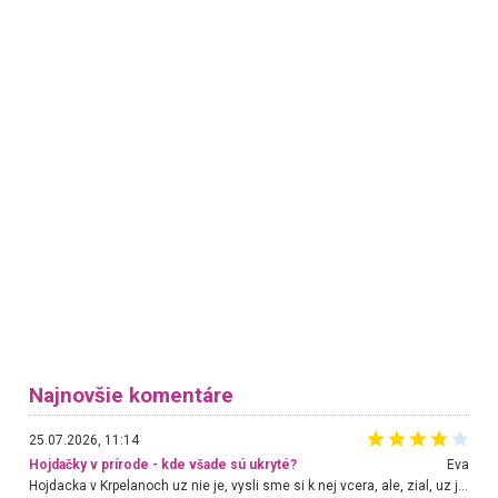
Najnovšie komentáre
25.07.2026, 11:14
Hojdačky v prírode - kde všade sú ukryté?
Eva
Hojdacka v Krpelanoch uz nie je, vysli sme si k nej vcera, ale, zial, uz je znicena. Ak sem planujete cestu len kvoli hojdacke, mozete si ju usetrit. Krasny vyhlad je tu vsak aj bez hojdacky :-)