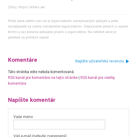
Zdroj:
https://klbko.sk/
Portál www.sdetmi.com nie je organizátorom uverejňovaných podujatí a preto
nezodpovedá za zmeny uskutočnené organizátormi. Odporúčame preveriť si vopred
termín a čas konania podujatia priamo u organizátora. Na niektoré akcie je
potrebné sa prihlásiť vopred.
Komentáre
Napíšte užívateľskú recenziu
Táto stránka ešte nebola komentovaná.
RSS kanál pre komentáre na tejto stránke
|
RSS kanál pre všetky
komentáre
Napíšte komentár
Vaše meno
Váš e-mail (nebude zverejnený)