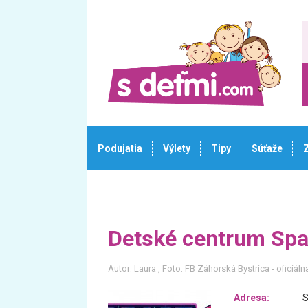
Podujatia
Výlety
Tipy
Súťaže
Detské centrum Sp
Autor: Laura
, Foto: FB Záhorská Bystrica - oficiáln
Adresa:
S