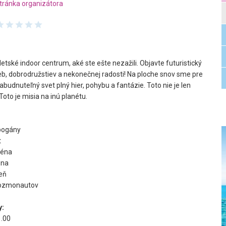
tránka organizátora
etské indoor centrum, aké ste ešte nezažili.
Objavte futuristický
ieb, dobrodružstiev a nekonečnej radosti! Na ploche snov sme pre
zabudnuteľný svet plný hier, pohybu a fantázie. Toto nie je len
oto je misia na inú planétu.
bogány
t
réna
óna
reň
 kozmonautov
y:
1.00