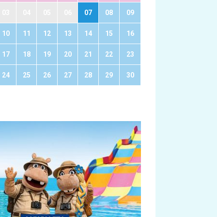
03
04
05
06
07
08
09
10
11
12
13
14
15
16
17
18
19
20
21
22
23
24
25
26
27
28
29
30