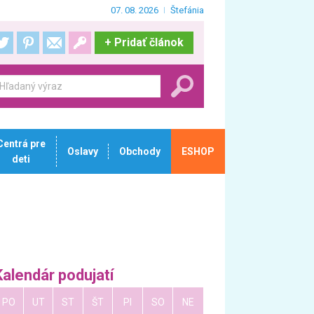
07. 08. 2026
Štefánia
+
Pridať článok
Centrá pre
Oslavy
Obchody
ESHOP
deti
Kalendár podujatí
PO
UT
ST
ŠT
PI
SO
NE