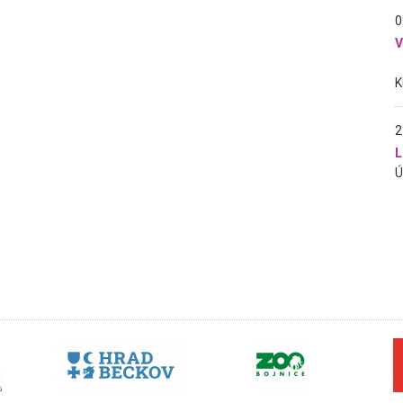
0
2
L