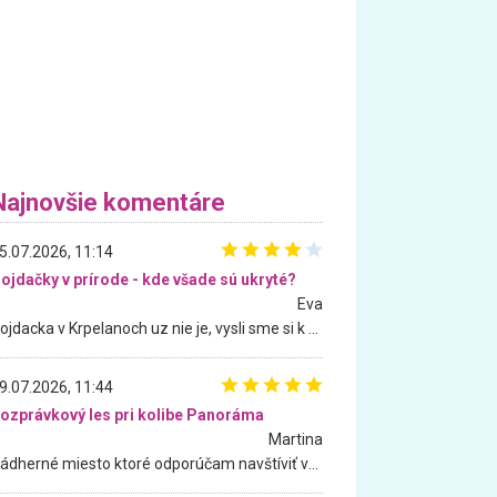
Najnovšie komentáre
5.07.2026, 11:14
ojdačky v prírode - kde všade sú ukryté?
Eva
Hojdacka v Krpelanoch uz nie je, vysli sme si k nej vcera, ale, zial, uz je znicena. Ak sem planujete cestu len kvoli hojdacke, mozete si ju usetrit. Krasny vyhlad je tu vsak aj bez hojdacky :-)
9.07.2026, 11:44
ozprávkový les pri kolibe Panoráma
Martina
Nádherné miesto ktoré odporúčam navštíviť všetkými desiatimi, pre rodiny s deťmi, dôchodcom... Proste a jednoducho ozaj rozprávkový les.. určite ešte prídeme. Odniesli sme si na pamiatku krásne tričká,