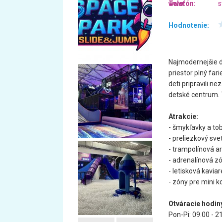
Telefón:
www:
s
Hodnotenie:
Najmodernejšie d
priestor plný far
deti pripravili ne
detské centrum. T
Atrakcie:
- šmykľavky a to
- preliezkový sve
- trampolínová a
- adrenalínová z
- letisková kavia
- zóny pre mini
Otváracie hodin
Pon-Pi: 09.00 - 2