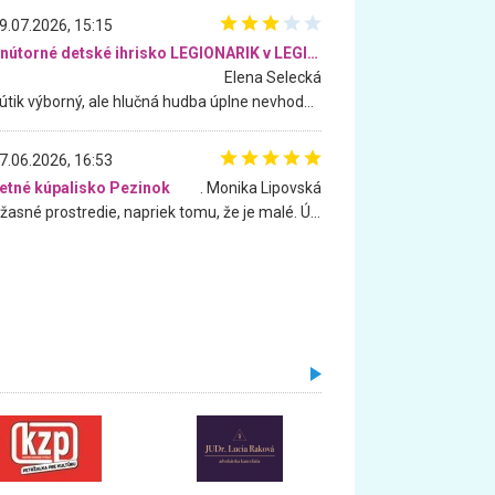
9.07.2026, 15:15
Vnútorné detské ihrisko LEGIONARIK v LEGIA Fitness
Elena Selecká
Kútik výborný, ale hlučná hudba úplne nevhodná pre deti. Na moju žiadosť o aspoň sušenie nereagovali.
7.06.2026, 16:53
etné kúpalisko Pezinok
. Monika Lipovská
Úžasné prostredie, napriek tomu, že je malé. Úžasná atmosféra. Voda fantastická a nádherná. Ľudí je pomerne veľa, ale su mili a ohľaduplní. Je veľmi zaujímavé sledovať, ako dokážu spolu športovať cudzí ľudia a bez ohľadu na vek. Vládne tu pohoda. Vnuka neviem dostať z vody. Ďakujem za krásny deň . Urcite sa sem vrátim. Jediný problém je s parkovaním, ale aj ten sa mi podarilo vyriešiť. Monika Bratislava