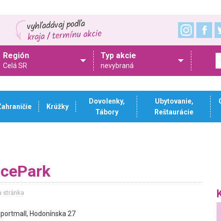
Región
Typ akcie
Celá SR
nevybraná
Dovolenky,
Ubytovanie,
Zahraničie
Krúžky
Tábory
Reštaurácie
acePark
a stránka
portmall, Hodonínska 27