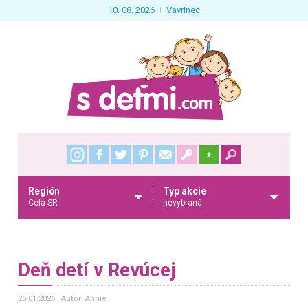
10. 08. 2026
Vavrinec
+
Región
Typ akcie
Celá SR
nevybraná
Deň detí v Revúcej
26.01.2026
Autor: Annie