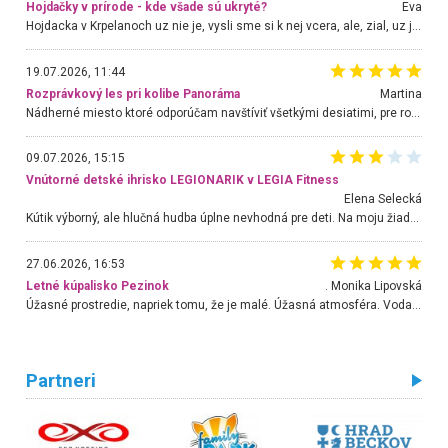
Hojdačky v prírode - kde všade sú ukryté?
Eva
Hojdacka v Krpelanoch uz nie je, vysli sme si k nej vcera, ale, zial, uz je znicena. Ak sem planujete cestu len kvoli hojdacke, mozete si ju usetrit. Krasny vyhlad je tu vsak aj bez hojdacky :-)
19.07.2026, 11:44
Rozprávkový les pri kolibe Panoráma
Martina
Nádherné miesto ktoré odporúčam navštíviť všetkými desiatimi, pre rodiny s deťmi, dôchodcom... Proste a jednoducho ozaj rozprávkový les.. určite ešte prídeme. Odniesli sme si na pamiatku krásne tričká,
09.07.2026, 15:15
Vnútorné detské ihrisko LEGIONARIK v LEGIA Fitness
Elena Selecká
Kútik výborný, ale hlučná hudba úplne nevhodná pre deti. Na moju žiadosť o aspoň sušenie nereagovali.
27.06.2026, 16:53
Letné kúpalisko Pezinok
. Monika Lipovská
Úžasné prostredie, napriek tomu, že je malé. Úžasná atmosféra. Voda fantastická a nádherná. Ľudí je pomerne veľa, ale su mili a ohľaduplní. Je veľmi zaujímavé sledovať, ako dokážu spolu športovať cudzí ľudia a bez ohľadu na vek. Vládne tu pohoda. Vnuka neviem dostať z vody. Ďakujem za krásny deň . Urcite sa sem vrátim. Jediný problém je s parkovaním, ale aj ten sa mi podarilo vyriešiť. Monika Bratislava
Partneri