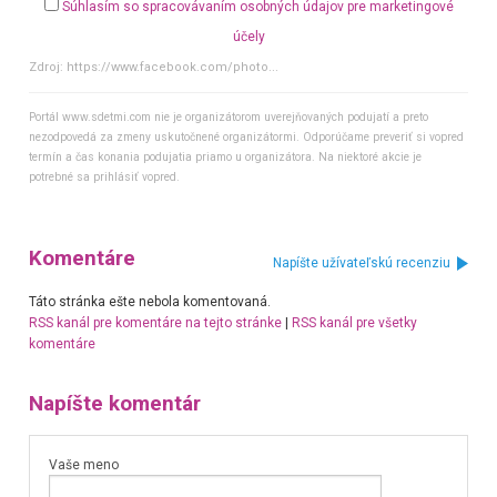
Súhlasím so spracovávaním osobných údajov pre marketingové
účely
Zdroj:
https://www.facebook.com/photo...
Portál www.sdetmi.com nie je organizátorom uverejňovaných podujatí a preto
nezodpovedá za zmeny uskutočnené organizátormi. Odporúčame preveriť si vopred
termín a čas konania podujatia priamo u organizátora. Na niektoré akcie je
potrebné sa prihlásiť vopred.
Komentáre
Napíšte užívateľskú recenziu
Táto stránka ešte nebola komentovaná.
RSS kanál pre komentáre na tejto stránke
|
RSS kanál pre všetky
komentáre
Napíšte komentár
Vaše meno