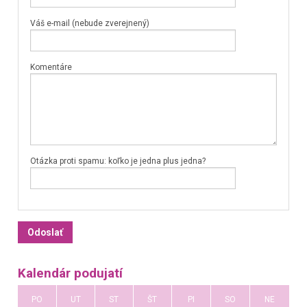
Váš e-mail (nebude zverejnený)
Komentáre
Otázka proti spamu: koľko je jedna plus jedna?
Kalendár podujatí
PO
UT
ST
ŠT
PI
SO
NE