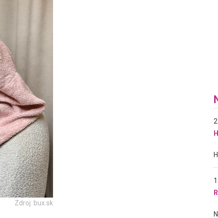
2
H
1
R
Zdroj: bux.sk