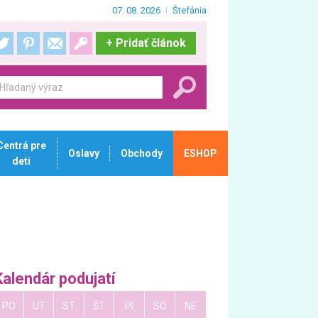
07. 08. 2026
Štefánia
+
Pridať článok
Centrá pre
Oslavy
Obchody
ESHOP
deti
Kalendár podujatí
PO
UT
ST
ŠT
PI
SO
NE