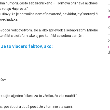
 plná humoru, často sebaironického – Tormová priznáva aj chaos,
 volajú Hujerovci.“
0
u úľavy: že je normálne nemať navarené, nevládať, byť smutný či
 prechádzka.
ievodca rodičovstvom, ale aj ako sprievodca sebaprijatím. Mnohé
konflikt s dieťaťom, ako aj pre konflikt so sebou samým.
2
 Je to viacero faktov, ako:
L
ičov
jte aj jedno ‘dikes’ za to všetko, čo vás naučili.“
s, povzbudí a dodá pocit, že v tom nie ste sami.