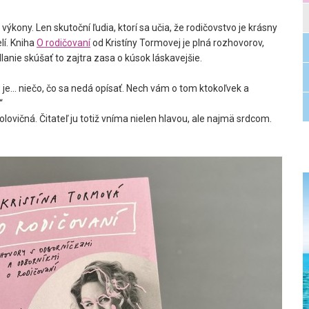
ony. Len skutoční ľudia, ktorí sa učia, že rodičovstvo je krásny
lí. Kniha
O rodičovaní
od Kristíny Tormovej je plná rozhovorov,
anie skúšať to zajtra zasa o kúsok láskavejšie.
e... niečo, čo sa nedá opísať. Nech vám o tom ktokoľvek a
“
polovičná. Čitateľ ju totiž vníma nielen hlavou, ale najmä srdcom.