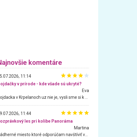
Najnovšie komentáre
5.07.2026, 11:14
ojdačky v prírode - kde všade sú ukryté?
Eva
Hojdacka v Krpelanoch uz nie je, vysli sme si k nej vcera, ale, zial, uz je znicena. Ak sem planujete cestu len kvoli hojdacke, mozete si ju usetrit. Krasny vyhlad je tu vsak aj bez hojdacky :-)
9.07.2026, 11:44
ozprávkový les pri kolibe Panoráma
Martina
Nádherné miesto ktoré odporúčam navštíviť všetkými desiatimi, pre rodiny s deťmi, dôchodcom... Proste a jednoducho ozaj rozprávkový les.. určite ešte prídeme. Odniesli sme si na pamiatku krásne tričká,