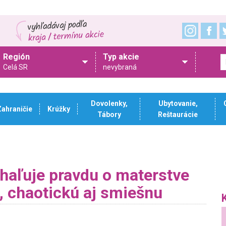
Región
Typ akcie
Celá SR
nevybraná
Dovolenky,
Ubytovanie,
Zahraničie
Krúžky
Tábory
Reštaurácie
haľuje pravdu o materstve
ú, chaotickú aj smiešnu