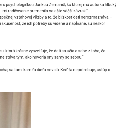
 s psychologičkou Jankou Zemandl, ku ktorej má autorka hlboký
mi rodičovanie premenila na ešte väčší zázrak.“
pečnej vzťahovej väzby a to, že blízkosť deti nerozmaznáva –
jú skúsenosť, že ich potreby sú videné a napĺňané, sú neskôr
u, ktorá krásne vysvetľuje, že deti sa učia o sebe z toho, čo
pne stáva tým, ako hovoria ony samy so sebou.“
pchaj sa tam, kam ťa dieťa nevolá. Keď ťa nepotrebuje, ustúp o