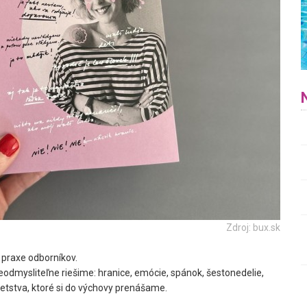
Zdroj: bux.sk
 praxe odborníkov.
eodmysliteľne riešime: hranice, emócie, spánok, šestonedelie,
detstva, ktoré si do výchovy prenášame.