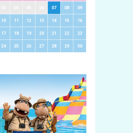
03
04
05
06
07
08
09
10
11
12
13
14
15
16
17
18
19
20
21
22
23
24
25
26
27
28
29
30