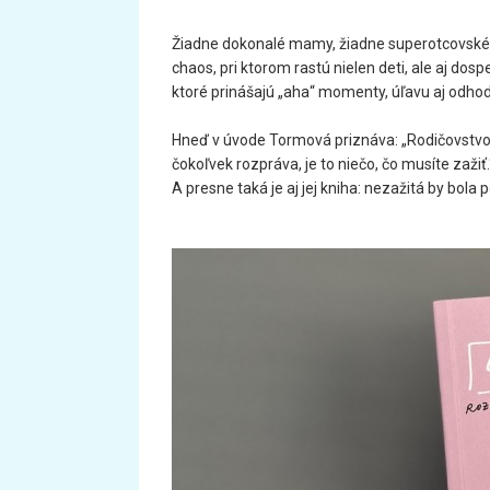
Žiadne dokonalé mamy, žiadne superotcovské výk
chaos, pri ktorom rastú nielen deti, ale aj dospe
ktoré prinášajú „aha“ momenty, úľavu aj odhodl
Hneď v úvode Tormová priznáva: „Rodičovstvo j
čokoľvek rozpráva, je to niečo, čo musíte zažiť.
A presne taká je aj jej kniha: nezažitá by bola 