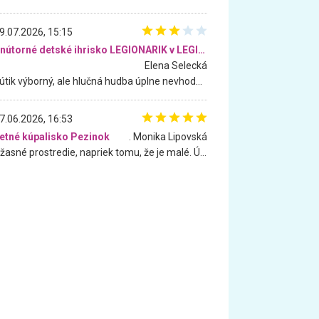
9.07.2026, 15:15
Vnútorné detské ihrisko LEGIONARIK v LEGIA Fitness
Elena Selecká
Kútik výborný, ale hlučná hudba úplne nevhodná pre deti. Na moju žiadosť o aspoň sušenie nereagovali.
7.06.2026, 16:53
etné kúpalisko Pezinok
. Monika Lipovská
Úžasné prostredie, napriek tomu, že je malé. Úžasná atmosféra. Voda fantastická a nádherná. Ľudí je pomerne veľa, ale su mili a ohľaduplní. Je veľmi zaujímavé sledovať, ako dokážu spolu športovať cudzí ľudia a bez ohľadu na vek. Vládne tu pohoda. Vnuka neviem dostať z vody. Ďakujem za krásny deň . Urcite sa sem vrátim. Jediný problém je s parkovaním, ale aj ten sa mi podarilo vyriešiť. Monika Bratislava