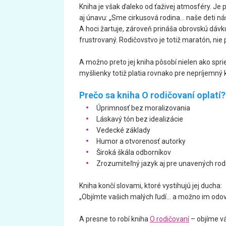
Kniha je však ďaleko od ťaživej atmosféry. Je
aj únavu: „Sme cirkusová rodina… naše deti nás
A hoci žartuje, zároveň prináša obrovskú dávk
frustrovaný. Rodičovstvo je totiž maratón, nie
A možno preto jej kniha pôsobí nielen ako spr
myšlienky totiž platia rovnako pre nepríjemný 
Prečo sa kniha O rodičovaní oplatí?
Úprimnosť bez moralizovania
Láskavý tón bez idealizácie
Vedecké základy
Humor a otvorenosť autorky
Široká škála odborníkov
Zrozumiteľný jazyk aj pre unavených rod
Kniha končí slovami, ktoré vystihujú jej ducha:
„Objímte vašich malých ľudí… a možno im odovzda
A presne to robí kniha
O rodičovaní
– objíme vá