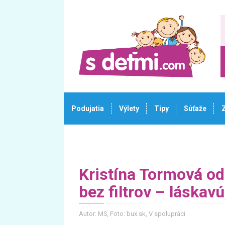
Podujatia
Výlety
Tipy
Súťaže
Kristína Tormová od
bez filtrov – láskav
Autor: MS
, Foto: bux.sk, V spolupráci