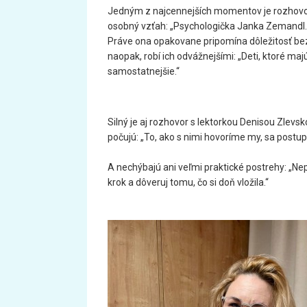
Jedným z najcennejších momentov je rozhovor
osobný vzťah: „Psychologička Janka Zemandl… 
Práve ona opakovane pripomína dôležitosť bez
naopak, robí ich odvážnejšími: „Deti, ktoré ma
samostatnejšie.“
Silný je aj rozhovor s lektorkou Denisou Zlevsko
počujú: „To, ako s nimi hovoríme my, sa postu
A nechýbajú ani veľmi praktické postrehy: „Ne
krok a dôveruj tomu, čo si doň vložila.“