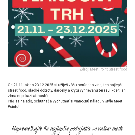
Zdroj: Meet Point Street food
Od 21.11. až do 23.12.2025 si užiješ vôňu horúceho vína, ten najlepší
street food, sladké dobroty, darčeky a krytú vyhrievanú terasu, kde ti ani
zima nepokazí atmosféru
Príď sa naladiť, ochutnať a vychutnať si vianočnú náladu v štýle Meet
Pointu!