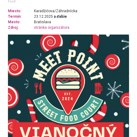
food
Miesto:
Karadžičova/Záhradnícka
Termín:
23.12.2025
a ďalšie
Mesto:
Bratislava
Zdroj:
stránka organizátora