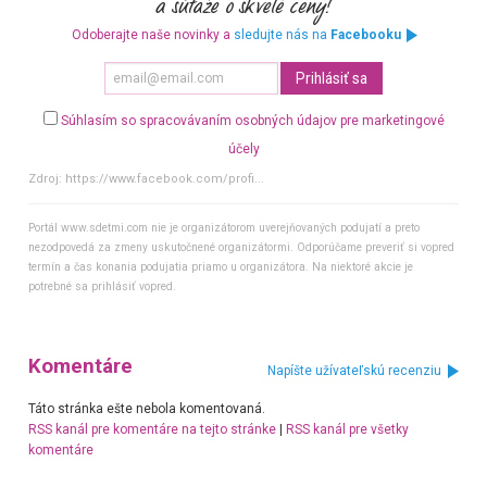
Odoberajte naše novinky a
sledujte nás na
Facebooku
Súhlasím so spracovávaním osobných údajov pre marketingové
účely
Zdroj:
https://www.facebook.com/profi...
Portál www.sdetmi.com nie je organizátorom uverejňovaných podujatí a preto
nezodpovedá za zmeny uskutočnené organizátormi. Odporúčame preveriť si vopred
termín a čas konania podujatia priamo u organizátora. Na niektoré akcie je
potrebné sa prihlásiť vopred.
Komentáre
Napíšte užívateľskú recenziu
Táto stránka ešte nebola komentovaná.
RSS kanál pre komentáre na tejto stránke
|
RSS kanál pre všetky
komentáre