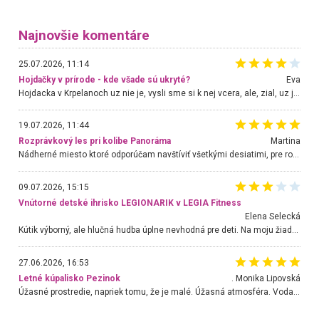
Najnovšie komentáre
25.07.2026, 11:14
Hojdačky v prírode - kde všade sú ukryté?
Eva
Hojdacka v Krpelanoch uz nie je, vysli sme si k nej vcera, ale, zial, uz je znicena. Ak sem planujete cestu len kvoli hojdacke, mozete si ju usetrit. Krasny vyhlad je tu vsak aj bez hojdacky :-)
19.07.2026, 11:44
Rozprávkový les pri kolibe Panoráma
Martina
Nádherné miesto ktoré odporúčam navštíviť všetkými desiatimi, pre rodiny s deťmi, dôchodcom... Proste a jednoducho ozaj rozprávkový les.. určite ešte prídeme. Odniesli sme si na pamiatku krásne tričká,
09.07.2026, 15:15
Vnútorné detské ihrisko LEGIONARIK v LEGIA Fitness
Elena Selecká
Kútik výborný, ale hlučná hudba úplne nevhodná pre deti. Na moju žiadosť o aspoň sušenie nereagovali.
27.06.2026, 16:53
Letné kúpalisko Pezinok
. Monika Lipovská
Úžasné prostredie, napriek tomu, že je malé. Úžasná atmosféra. Voda fantastická a nádherná. Ľudí je pomerne veľa, ale su mili a ohľaduplní. Je veľmi zaujímavé sledovať, ako dokážu spolu športovať cudzí ľudia a bez ohľadu na vek. Vládne tu pohoda. Vnuka neviem dostať z vody. Ďakujem za krásny deň . Urcite sa sem vrátim. Jediný problém je s parkovaním, ale aj ten sa mi podarilo vyriešiť. Monika Bratislava