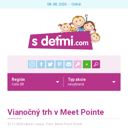
08. 08. 2026
Oskár
+
Región
Typ akcie
Celá SR
nevybraná
Vianočný trh v Meet Pointe
27.11.2025
Autor: Laura
, Foto: Meet Point Street