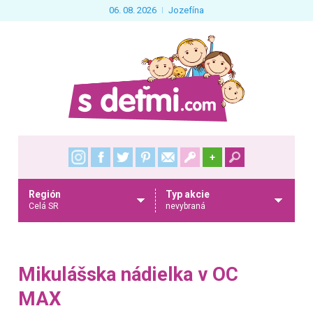
06. 08. 2026
Jozefína
+
Región
Typ akcie
Celá SR
nevybraná
Mikulášska nádielka v OC
MAX