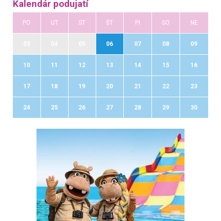
Kalendár podujatí
PO
UT
ST
ŠT
PI
SO
NE
03
04
05
06
07
08
09
10
11
12
13
14
15
16
17
18
19
20
21
22
23
24
25
26
27
28
29
30