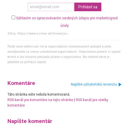
Súhlasím so spracovávaním osobných údajov pre marketingové
účely
Zdroj:
https://www.ocmax.sk/trnava/po...
Portál www.sdetmi.com nie je organizátorom uverejňovaných podujatí a preto
nezodpovedá za zmeny uskutočnené organizátormi. Odporúčame preveriť si vopred
termín a čas konania podujatia priamo u organizátora. Na niektoré akcie je
potrebné sa prihlásiť vopred.
Komentáre
Napíšte užívateľskú recenziu
Táto stránka ešte nebola komentovaná.
RSS kanál pre komentáre na tejto stránke
|
RSS kanál pre všetky
komentáre
Napíšte komentár