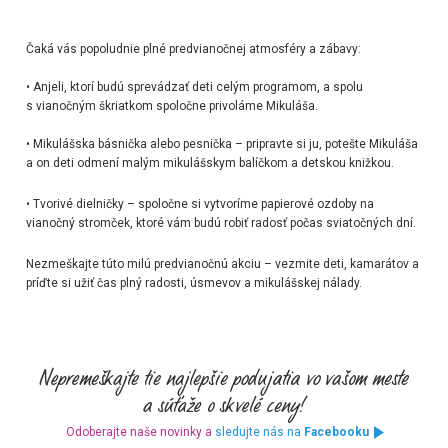
Čaká vás popoludnie plné predvianočnej atmosféry a zábavy:
•
Anjeli
, ktorí budú sprevádzať deti celým programom, a spolu
s
vianočným škriatkom
spoločne privoláme Mikuláša.
•
Mikulášska básnička alebo pesnička
– pripravte si ju, potešte Mikuláša
a on deti odmení
malým mikulášskym balíčkom
a
detskou knižkou
.
•
Tvorivé dielničky
– spoločne si vytvoríme papierové ozdoby na
vianočný stromček, ktoré vám budú robiť radosť počas sviatočných dní.
Nezmeškajte túto milú predvianočnú akciu – vezmite deti, kamarátov a
príďte si užiť čas plný radosti, úsmevov a mikulášskej nálady.
Odoberajte naše novinky a
sledujte nás na
Facebooku