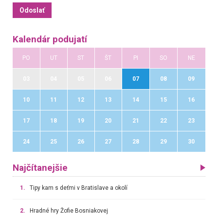
Kalendár podujatí
PO
UT
ST
ŠT
PI
SO
NE
03
04
05
06
07
08
09
10
11
12
13
14
15
16
17
18
19
20
21
22
23
24
25
26
27
28
29
30
Najčítanejšie
1.
Tipy kam s deťmi v Bratislave a okolí
2.
Hradné hry Žofie Bosniakovej