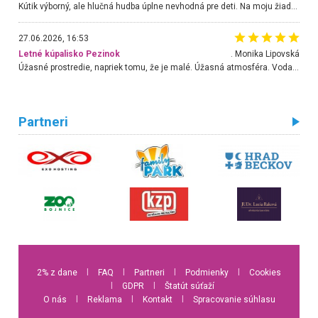
Kútik výborný, ale hlučná hudba úplne nevhodná pre deti. Na moju žiadosť o aspoň sušenie nereagovali.
27.06.2026, 16:53
Letné kúpalisko Pezinok
. Monika Lipovská
Úžasné prostredie, napriek tomu, že je malé. Úžasná atmosféra. Voda fantastická a nádherná. Ľudí je pomerne veľa, ale su mili a ohľaduplní. Je veľmi zaujímavé sledovať, ako dokážu spolu športovať cudzí ľudia a bez ohľadu na vek. Vládne tu pohoda. Vnuka neviem dostať z vody. Ďakujem za krásny deň . Urcite sa sem vrátim. Jediný problém je s parkovaním, ale aj ten sa mi podarilo vyriešiť. Monika Bratislava
Partneri
2% z dane
l
FAQ
l
Partneri
l
Podmienky
l
Cookies
l
GDPR
l
Štatút súťaží
O nás
l
Reklama
l
Kontakt
l
Spracovanie súhlasu