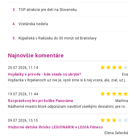
3.
TOP atrakcie pre deti na Slovensku
4.
Včelárska nedeľa
5.
Kúpaliská v Rakúsku do 30 minút od Bratislavy
Najnovšie komentáre
25.07.2026, 11:14
Hojdačky v prírode - kde všade sú ukryté?
Eva
Hojdacka v Krpelanoch uz nie je, vysli sme si k nej vcera, ale, zial, uz je znicena. Ak sem planujete cestu len kvoli hojdacke, mozete si ju usetrit. Krasny vyhlad je tu vsak aj bez hojdacky :-)
19.07.2026, 11:44
Rozprávkový les pri kolibe Panoráma
Martina
Nádherné miesto ktoré odporúčam navštíviť všetkými desiatimi, pre rodiny s deťmi, dôchodcom... Proste a jednoducho ozaj rozprávkový les.. určite ešte prídeme. Odniesli sme si na pamiatku krásne tričká,
09.07.2026, 15:15
Vnútorné detské ihrisko LEGIONARIK v LEGIA Fitness
Elena Selecká