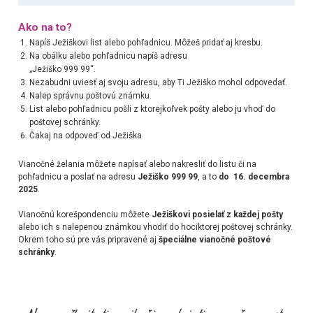
Ako na to?
Napíš Ježiškovi list alebo pohľadnicu. Môžeš pridať aj kresbu.
Na obálku alebo pohľadnicu napíš adresu
„Ježiško 999 99“
.
Nezabudni uviesť aj svoju adresu, aby Ti Ježiško mohol odpovedať.
Nalep správnu poštovú známku.
List alebo pohľadnicu pošli z ktorejkoľvek pošty alebo ju vhoď do
poštovej schránky.
Čakaj na odpoveď od Ježiška
Vianočné želania môžete napísať alebo nakresliť do listu či na
pohľadnicu a poslať na adresu
Ježiško 999 99
, a to
do
16. decembra
2025
.
Vianočnú korešpondenciu môžete
Ježiškovi posielať z každej pošty
alebo ich s nalepenou známkou vhodiť do hociktorej poštovej schránky.
Okrem toho sú pre vás pripravené aj
špeciálne vianočné poštové
schránky
.