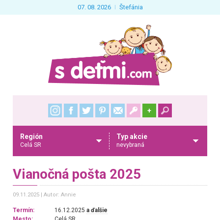
07. 08. 2026
Štefánia
+
Región
Typ akcie
Celá SR
nevybraná
Vianočná pošta 2025
09.11.2025
Autor: Annie
Termín:
16.12.2025
a ďalšie
Mesto:
Celá SR