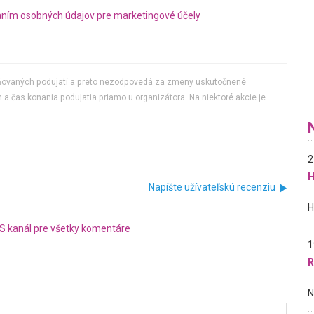
ním osobných údajov pre marketingové účely
jňovaných podujatí a preto nezodpovedá za zmeny uskutočnené
 a čas konania podujatia priamo u organizátora. Na niektoré akcie je
2
H
Napíšte užívateľskú recenziu
S kanál pre všetky komentáre
1
R