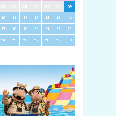
03
04
05
06
07
08
09
10
11
12
13
14
15
16
17
18
19
20
21
22
23
24
25
26
27
28
29
30