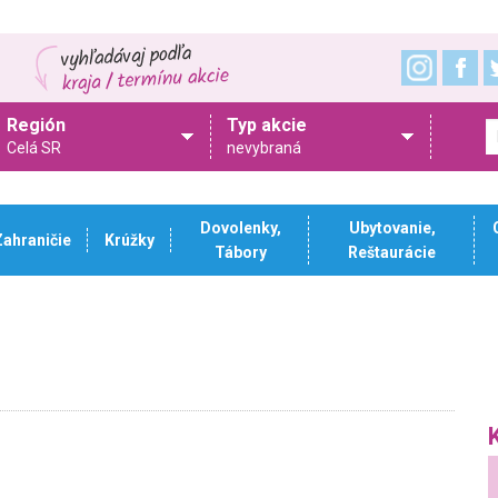
Región
Typ akcie
Celá SR
nevybraná
Dovolenky,
Ubytovanie,
Zahraničie
Krúžky
Tábory
Reštaurácie