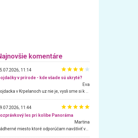
Najnovšie komentáre
5.07.2026, 11:14
ojdačky v prírode - kde všade sú ukryté?
Eva
Hojdacka v Krpelanoch uz nie je, vysli sme si k nej vcera, ale, zial, uz je znicena. Ak sem planujete cestu len kvoli hojdacke, mozete si ju usetrit. Krasny vyhlad je tu vsak aj bez hojdacky :-)
9.07.2026, 11:44
ozprávkový les pri kolibe Panoráma
Martina
Nádherné miesto ktoré odporúčam navštíviť všetkými desiatimi, pre rodiny s deťmi, dôchodcom... Proste a jednoducho ozaj rozprávkový les.. určite ešte prídeme. Odniesli sme si na pamiatku krásne tričká,