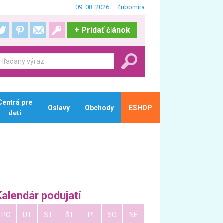
09. 08. 2026
Ľubomíra
+
Pridať článok
Centrá pre
Oslavy
Obchody
ESHOP
deti
Kalendár podujatí
PO
UT
ST
ŠT
PI
SO
NE