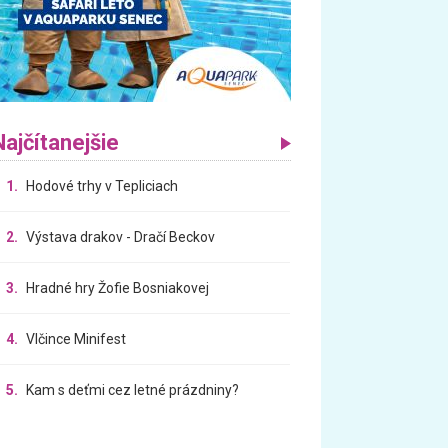
Najčítanejšie
1.
Hodové trhy v Tepliciach
2.
Výstava drakov - Dračí Beckov
3.
Hradné hry Žofie Bosniakovej
4.
Vlčince Minifest
5.
Kam s deťmi cez letné prázdniny?