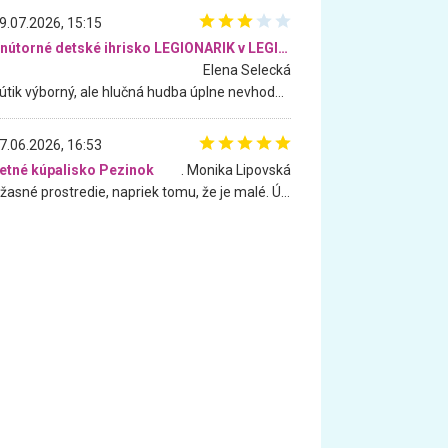
9.07.2026, 15:15
Vnútorné detské ihrisko LEGIONARIK v LEGIA Fitness
Elena Selecká
Kútik výborný, ale hlučná hudba úplne nevhodná pre deti. Na moju žiadosť o aspoň sušenie nereagovali.
7.06.2026, 16:53
etné kúpalisko Pezinok
. Monika Lipovská
Úžasné prostredie, napriek tomu, že je malé. Úžasná atmosféra. Voda fantastická a nádherná. Ľudí je pomerne veľa, ale su mili a ohľaduplní. Je veľmi zaujímavé sledovať, ako dokážu spolu športovať cudzí ľudia a bez ohľadu na vek. Vládne tu pohoda. Vnuka neviem dostať z vody. Ďakujem za krásny deň . Urcite sa sem vrátim. Jediný problém je s parkovaním, ale aj ten sa mi podarilo vyriešiť. Monika Bratislava