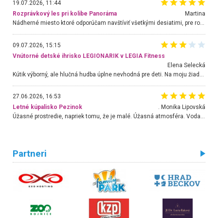
19.07.2026, 11:44
Rozprávkový les pri kolibe Panoráma
Martina
Nádherné miesto ktoré odporúčam navštíviť všetkými desiatimi, pre rodiny s deťmi, dôchodcom... Proste a jednoducho ozaj rozprávkový les.. určite ešte prídeme. Odniesli sme si na pamiatku krásne tričká,
09.07.2026, 15:15
Vnútorné detské ihrisko LEGIONARIK v LEGIA Fitness
Elena Selecká
Kútik výborný, ale hlučná hudba úplne nevhodná pre deti. Na moju žiadosť o aspoň sušenie nereagovali.
27.06.2026, 16:53
Letné kúpalisko Pezinok
. Monika Lipovská
Úžasné prostredie, napriek tomu, že je malé. Úžasná atmosféra. Voda fantastická a nádherná. Ľudí je pomerne veľa, ale su mili a ohľaduplní. Je veľmi zaujímavé sledovať, ako dokážu spolu športovať cudzí ľudia a bez ohľadu na vek. Vládne tu pohoda. Vnuka neviem dostať z vody. Ďakujem za krásny deň . Urcite sa sem vrátim. Jediný problém je s parkovaním, ale aj ten sa mi podarilo vyriešiť. Monika Bratislava
Partneri