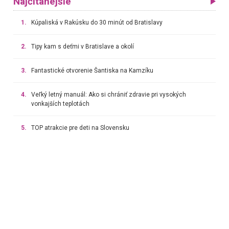
Najčítanejšie
1.
Kúpaliská v Rakúsku do 30 minút od Bratislavy
2.
Tipy kam s deťmi v Bratislave a okolí
3.
Fantastické otvorenie Šantiska na Kamzíku
4.
Veľký letný manuál: Ako si chrániť zdravie pri vysokých
vonkajších teplotách
5.
TOP atrakcie pre deti na Slovensku