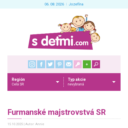
06. 08. 2026
Jozefína
+
Región
Typ akcie
Celá SR
nevybraná
Furmanské majstrovstvá SR
15.10.2025
Autor: Annie