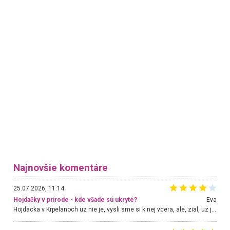
Najnovšie komentáre
25.07.2026, 11:14
Hojdačky v prírode - kde všade sú ukryté?
Eva
Hojdacka v Krpelanoch uz nie je, vysli sme si k nej vcera, ale, zial, uz je znicena. Ak sem planujete cestu len kvoli hojdacke, mozete si ju usetrit. Krasny vyhlad je tu vsak aj bez hojdacky :-)