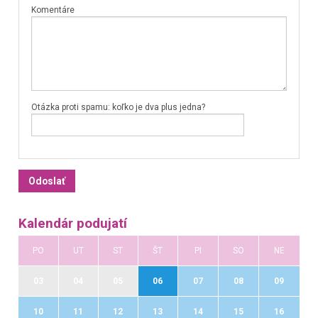
Komentáre
Otázka proti spamu: koľko je dva plus jedna?
Kalendár podujatí
PO
UT
ST
ŠT
PI
SO
NE
03
04
05
06
07
08
09
10
11
12
13
14
15
16