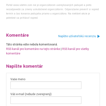
Portál www.sdetmi.com nie je organizátorom uverejňovaných podujatí a preto
nezodpovedá za zmeny uskutočnené organizátormi. Odporúčame preveriť si vopred
termín a čas konania podujatia priamo u organizátora. Na niektoré akcie je
potrebné sa prihlásiť vopred.
Komentáre
Napíšte užívateľskú recenziu
Táto stránka ešte nebola komentovaná.
RSS kanál pre komentáre na tejto stránke
|
RSS kanál pre všetky
komentáre
Napíšte komentár
Vaše meno
Váš e-mail (nebude zverejnený)