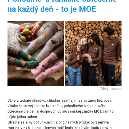
na každý deň - to je MOE
Zdroj: moe.sk
Užite si zubaté slniečko, chladnú jeseň aj mrazivú zimu bez obáv.
Vďaka širokovej ponuke kvalitného, pohodlného a dizajnového
oblečenie pre deti aj dospelých od
slovenskej značky
MOE
vám to
pôjde jedna radosť.
Oblečte sa aj vy do funkčných a originálnych produktov z jemnej
merino
vlny
či do zateplených froté legín, ktoré vám budú verným