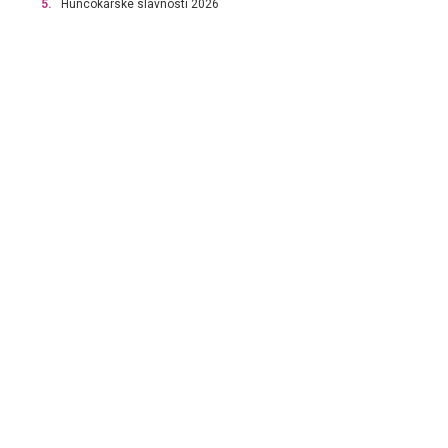
5.
Huncokárske slávnosti 2026