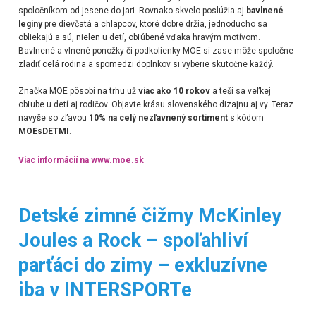
spoločníkom od jesene do jari. Rovnako skvelo poslúžia aj
bavlnené
legíny
pre dievčatá a chlapcov, ktoré dobre držia, jednoducho sa
obliekajú a sú, nielen u detí, obľúbené vďaka hravým motívom.
Bavlnené a vlnené ponožky či podkolienky MOE si zase môže spoločne
zladiť celá rodina a spomedzi doplnkov si vyberie skutočne každý.
Značka MOE pôsobí na trhu už
viac ako 10 rokov
a teší sa veľkej
obľube u detí aj rodičov. Objavte krásu slovenského dizajnu aj vy. Teraz
navyše so zľavou
10% na celý nezľavnený sortiment
s kódom
MOEsDETMI
.
Viac informácií na www.moe.sk
Detské zimné čižmy McKinley
Joules a Rock – spoľahliví
parťáci do zimy – exkluzívne
iba v INTERSPORTe