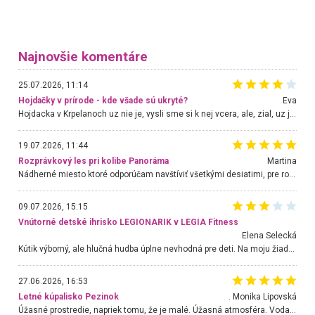
Najnovšie komentáre
25.07.2026, 11:14
Hojdačky v prírode - kde všade sú ukryté?
Eva
Hojdacka v Krpelanoch uz nie je, vysli sme si k nej vcera, ale, zial, uz je znicena. Ak sem planujete cestu len kvoli hojdacke, mozete si ju usetrit. Krasny vyhlad je tu vsak aj bez hojdacky :-)
19.07.2026, 11:44
Rozprávkový les pri kolibe Panoráma
Martina
Nádherné miesto ktoré odporúčam navštíviť všetkými desiatimi, pre rodiny s deťmi, dôchodcom... Proste a jednoducho ozaj rozprávkový les.. určite ešte prídeme. Odniesli sme si na pamiatku krásne tričká,
09.07.2026, 15:15
Vnútorné detské ihrisko LEGIONARIK v LEGIA Fitness
Elena Selecká
Kútik výborný, ale hlučná hudba úplne nevhodná pre deti. Na moju žiadosť o aspoň sušenie nereagovali.
27.06.2026, 16:53
Letné kúpalisko Pezinok
. Monika Lipovská
Úžasné prostredie, napriek tomu, že je malé. Úžasná atmosféra. Voda fantastická a nádherná. Ľudí je pomerne veľa, ale su mili a ohľaduplní. Je veľmi zaujímavé sledovať, ako dokážu spolu športovať cudzí ľudia a bez ohľadu na vek. Vládne tu pohoda. Vnuka neviem dostať z vody. Ďakujem za krásny deň . Urcite sa sem vrátim. Jediný problém je s parkovaním, ale aj ten sa mi podarilo vyriešiť. Monika Bratislava