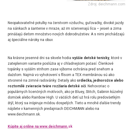
Zdroj: deichmann.com
Neopakovateľné potulky na čerstvom vzduchu, guľovačky, divoké jazdy
na sánkach a šantenie v mraze, až im sčervenajú líca – jeseň a zima
prinášajú deťom množstvo nových dobrodružstiev. A s nimi prichádzajú
aj špeciálne nároky na obuv.
Na krásne jesenné dni sa skvele hodia
vyššie detské tenisky
, ktoré v
zateplenom variante poslúžia aj v chladnejšom počasí. Členkové
topánky s vyšším strihom zase výborne ochránia pred snehom a
dažďom. Najmä vo vyhotovení s flísom a TEX membránou sú ako
stvorené na zimné radovánky. Detaily ako
srdiečka, jednorožce alebo
roztomilé zvieracie tváre rozžiaria detské oči
. Nehovoriac o
populárnych licenčných motívoch, ako je Bluey, Stitch, Gabinin kúzelný
domček alebo Rainbow High. U väčších detí už hrá rolu predovšetkým
štýl, ktorý sa inšpiruje módou dospelých. Tieto a mnohé ďalšie trendy
nájdete v kamenných predajniach DEICHMANN alebo na
www.deichmann.sk.
Kúpite aj online na www.deichmann.
sk