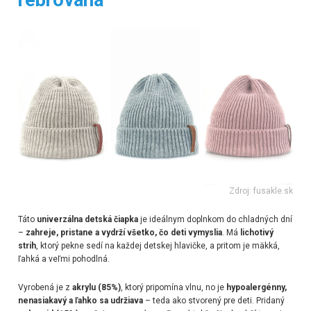
Zdroj: fusakle.sk
Táto
univerzálna detská čiapka
je ideálnym doplnkom do chladných dní
–
zahreje, pristane a vydrží všetko, čo deti vymyslia
. Má
lichotivý
strih
, ktorý pekne sedí na každej detskej hlavičke, a pritom je mäkká,
ľahká a veľmi pohodlná.
Vyrobená je z
akrylu (85%)
, ktorý pripomína vlnu, no je
hypoalergénny,
nenasiakavý a ľahko sa udržiava
– teda ako stvorený pre deti. Pridaný