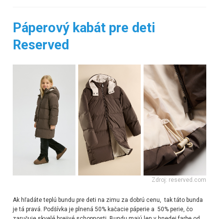
Páperový kabát pre deti
Reserved
Zdroj: reserved.com
Ak hľadáte teplú bundu pre deti na zimu za dobrú cenu, tak táto bunda
je tá pravá. Podšívka je plnená
50% kačacie páperie a 50% perie, čo
zaručuje skvelé hrejivé schopnosti. Bundu majú len v hnedej farbe od