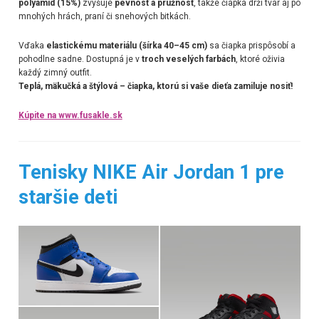
polyamid (15%)
zvyšuje
pevnosť a pružnosť
, takže čiapka drží tvar aj po
mnohých hrách, praní či snehových bitkách.
Vďaka
elastickému materiálu (šírka 40–45 cm)
sa čiapka prispôsobí a
pohodlne sadne. Dostupná je v
troch veselých farbách
, ktoré oživia
každý zimný outfit.
Teplá, mäkučká a štýlová – čiapka, ktorú si vaše dieťa zamiluje nosiť!
Kúpite na www.fusakle.sk
Tenisky NIKE Air Jordan 1 pre
staršie deti