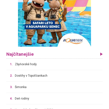
Najčítanejšie
1.
Zbyňovské hody
2.
Dostihy v Topoľčiankach
3.
Šimonka
4.
Deň rodiny