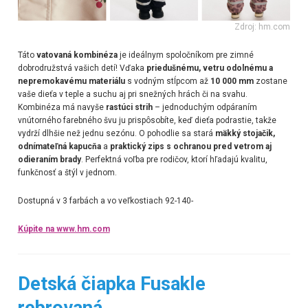
Zdroj: hm.com
Táto
vatovaná kombinéza
je ideálnym spoločníkom pre zimné
dobrodružstvá vašich detí! Vďaka
priedušnému, vetru odolnému a
nepremokavému materiálu
s vodným stĺpcom až
10 000 mm
zostane
vaše dieťa v teple a suchu aj pri snežných hrách či na svahu.
Kombinéza má navyše
rastúci strih
– jednoduchým odpáraním
vnútorného farebného švu ju prispôsobíte, keď dieťa podrastie, takže
vydrží dlhšie než jednu sezónu. O pohodlie sa stará
mäkký stojačik,
odnímateľná kapucňa
a
praktický zips s ochranou pred vetrom aj
odieraním brady
. Perfektná voľba pre rodičov, ktorí hľadajú kvalitu,
funkčnosť a štýl v jednom.
Dostupná v 3 farbách a vo veľkostiach 92-140-
Kúpite na www.hm.com
Detská čiapka Fusakle
rebrovaná