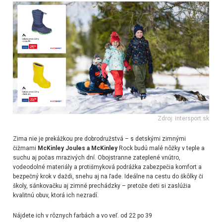
Zdroj: intersport.sk
Zima nie je prekážkou pre dobrodružstvá – s detskými zimnými
čižmami
McKinley Joules a McKinley
Rock budú malé nôžky v teple a
suchu aj počas mrazivých dní. Obojstranne zateplené vnútro,
vodeodolné materiály a protišmyková podrážka zabezpečia komfort a
bezpečný krok v daždi, snehu aj na ľade. Ideálne na cestu do škôlky či
školy, sánkovačku aj zimné prechádzky – pretože deti si zaslúžia
kvalitnú obuv, ktorá ich nezradí.
Nájdete ich v rôznych farbách a vo veľ. od 22 po 39