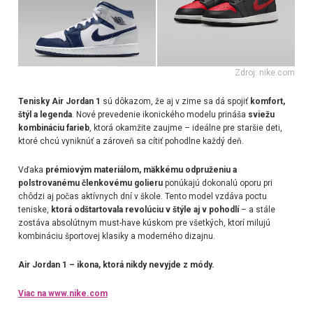
Zdroj: nike.com
Tenisky Air Jordan 1
sú dôkazom, že aj v zime sa dá spojiť
komfort,
štýl a legenda
. Nové prevedenie ikonického modelu prináša
sviežu
kombináciu farieb
, ktorá okamžite zaujme – ideálne pre staršie deti,
ktoré chcú vyniknúť a zároveň sa cítiť pohodlne každý deň.
Vďaka
prémiovým materiálom, mäkkému odpruženiu a
polstrovanému členkovému golieru
ponúkajú dokonalú oporu pri
chôdzi aj počas aktívnych dní v škole. Tento model vzdáva poctu
teniske,
ktorá odštartovala revolúciu v štýle aj v pohodlí
– a stále
zostáva absolútnym must-have kúskom pre všetkých, ktorí milujú
kombináciu športovej klasiky a moderného dizajnu.
Air Jordan 1 – ikona, ktorá nikdy nevyjde z módy.
Viac na www.nike.com