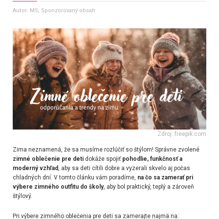
Autor: MS
, Sponzorovaný obsah
Zdroj: freepik.com
Zima neznamená, že sa musíme rozlúčiť so štýlom! Správne zvolené
zimné oblečenie pre deti
dokáže spojiť
pohodlie, funkčnosť a
moderný vzhľad
, aby sa deti cítili dobre a vyzerali skvelo aj počas
chladných dní. V tomto článku vám poradíme,
na čo sa zamerať pri
výbere zimného outfitu do školy
, aby bol praktický, teplý a zároveň
štýlový.
Pri výbere zimného oblečenia pre deti sa zamerajte najmä na: