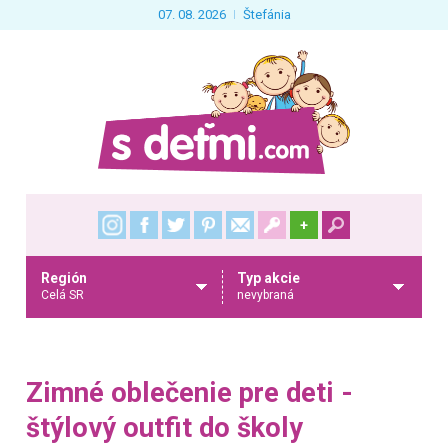
07. 08. 2026
Štefánia
+
Región
Typ akcie
Celá SR
nevybraná
Zimné oblečenie pre deti -
štýlový outfit do školy