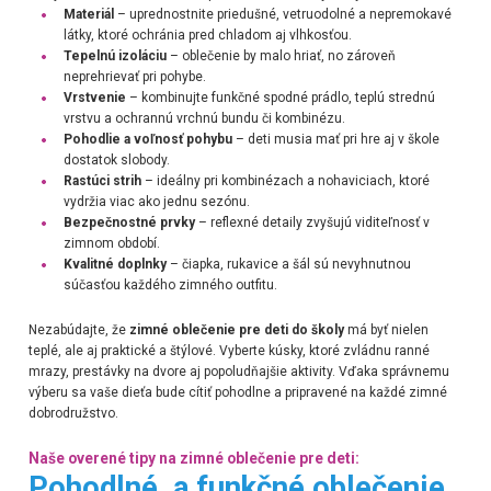
Materiál
– uprednostnite priedušné, vetruodolné a nepremokavé
látky, ktoré ochránia pred chladom aj vlhkosťou.
Tepelnú izoláciu
– oblečenie by malo hriať, no zároveň
neprehrievať pri pohybe.
Vrstvenie
– kombinujte funkčné spodné prádlo, teplú strednú
vrstvu a ochrannú vrchnú bundu či kombinézu.
Pohodlie a voľnosť pohybu
– deti musia mať pri hre aj v škole
dostatok slobody.
Rastúci strih
– ideálny pri kombinézach a nohaviciach, ktoré
vydržia viac ako jednu sezónu.
Bezpečnostné prvky
– reflexné detaily zvyšujú viditeľnosť v
zimnom období.
Kvalitné doplnky
– čiapka, rukavice a šál sú nevyhnutnou
súčasťou každého zimného outfitu.
Nezabúdajte, že
zimné oblečenie pre deti do školy
má byť nielen
teplé, ale aj praktické a štýlové. Vyberte kúsky, ktoré zvládnu ranné
mrazy, prestávky na dvore aj popoludňajšie aktivity. Vďaka správnemu
výberu sa vaše dieťa bude cítiť pohodlne a pripravené na každé zimné
dobrodružstvo.
Naše overené tipy na zimné oblečenie pre deti:
Pohodlné a funkčné oblečenie