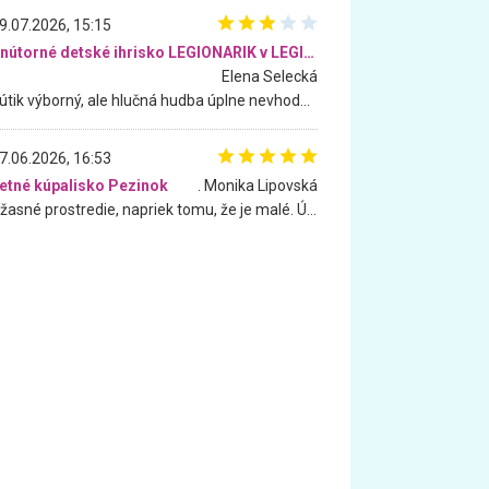
9.07.2026, 15:15
Vnútorné detské ihrisko LEGIONARIK v LEGIA Fitness
Elena Selecká
Kútik výborný, ale hlučná hudba úplne nevhodná pre deti. Na moju žiadosť o aspoň sušenie nereagovali.
7.06.2026, 16:53
etné kúpalisko Pezinok
. Monika Lipovská
Úžasné prostredie, napriek tomu, že je malé. Úžasná atmosféra. Voda fantastická a nádherná. Ľudí je pomerne veľa, ale su mili a ohľaduplní. Je veľmi zaujímavé sledovať, ako dokážu spolu športovať cudzí ľudia a bez ohľadu na vek. Vládne tu pohoda. Vnuka neviem dostať z vody. Ďakujem za krásny deň . Urcite sa sem vrátim. Jediný problém je s parkovaním, ale aj ten sa mi podarilo vyriešiť. Monika Bratislava