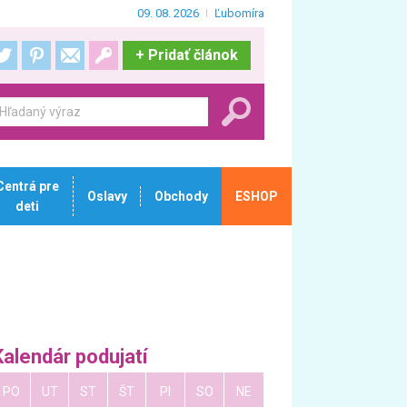
09. 08. 2026
Ľubomíra
+
Pridať článok
Centrá pre
Oslavy
Obchody
ESHOP
deti
Kalendár podujatí
PO
UT
ST
ŠT
PI
SO
NE