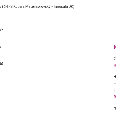
 (ĽH FS Kopa a Matej Borovský – kinosála DK)
yk
ý
2
i)
H
1
R