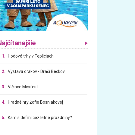
Najčítanejšie
1.
Hodové trhy v Tepliciach
2.
Výstava drakov - Dračí Beckov
3.
Vlčince Minifest
4.
Hradné hry Žofie Bosniakovej
5.
Kam s deťmi cez letné prázdniny?