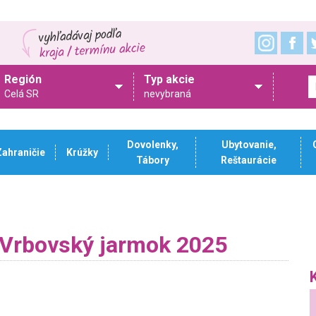
Región
Typ akcie
Celá SR
nevybraná
Dovolenky,
Ubytovanie,
Zahraničie
Krúžky
Tábory
Reštaurácie
 Vrbovský jarmok 2025