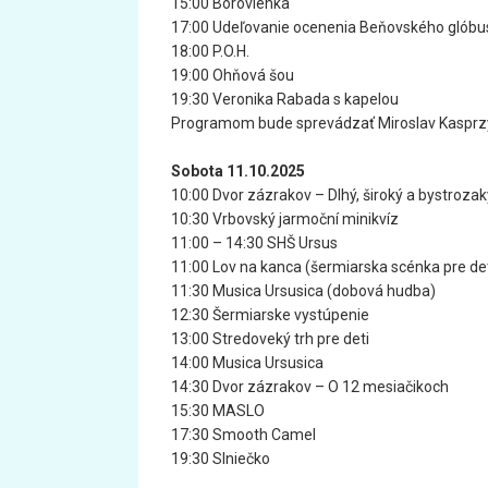
15:00 Borovienka
17:00 Udeľovanie ocenenia Beňovského glóbus
18:00 P.O.H.
19:00 Ohňová šou
19:30 Veronika Rabada s kapelou
Programom bude sprevádzať Miroslav Kasprz
Sobota 11.10.2025
10:00 Dvor zázrakov – Dlhý, široký a bystrozak
10:30 Vrbovský jarmoční minikvíz
11:00 – 14:30 SHŠ Ursus
11:00 Lov na kanca (šermiarska scénka pre det
11:30 Musica Ursusica (dobová hudba)
12:30 Šermiarske vystúpenie
13:00 Stredoveký trh pre deti
14:00 Musica Ursusica
14:30 Dvor zázrakov – O 12 mesiačikoch
15:30 MASLO
17:30 Smooth Camel
19:30 Slniečko