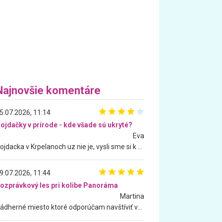
Najnovšie komentáre
5.07.2026, 11:14
ojdačky v prírode - kde všade sú ukryté?
Eva
Hojdacka v Krpelanoch uz nie je, vysli sme si k nej vcera, ale, zial, uz je znicena. Ak sem planujete cestu len kvoli hojdacke, mozete si ju usetrit. Krasny vyhlad je tu vsak aj bez hojdacky :-)
9.07.2026, 11:44
ozprávkový les pri kolibe Panoráma
Martina
Nádherné miesto ktoré odporúčam navštíviť všetkými desiatimi, pre rodiny s deťmi, dôchodcom... Proste a jednoducho ozaj rozprávkový les.. určite ešte prídeme. Odniesli sme si na pamiatku krásne tričká,