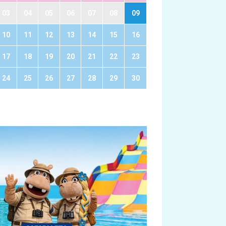
03
04
05
06
07
08
09
10
11
12
13
14
15
16
17
18
19
20
21
22
23
24
25
26
27
28
29
30