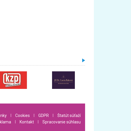
nky
l
Cookies
l
GDPR
l
Štatút súťaží
klama
l
Kontakt
l
Spracovanie súhlasu