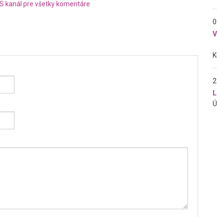
S kanál pre všetky komentáre
0
2
L