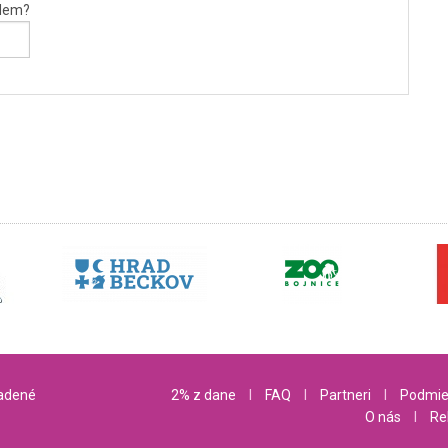
edem?
radené
2% z dane
l
FAQ
l
Partneri
l
Podmie
O nás
l
Re