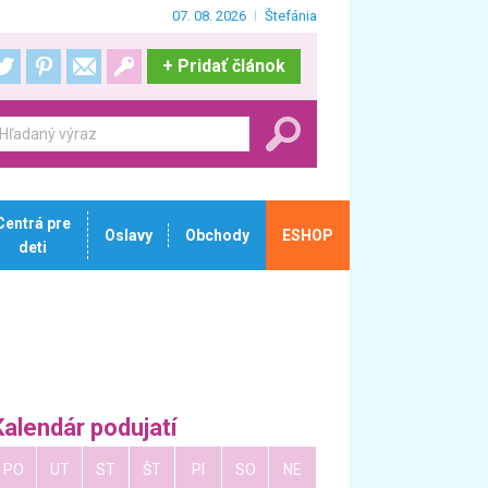
07. 08. 2026
Štefánia
+
Pridať článok
Centrá pre
Oslavy
Obchody
ESHOP
deti
Kalendár podujatí
PO
UT
ST
ŠT
PI
SO
NE