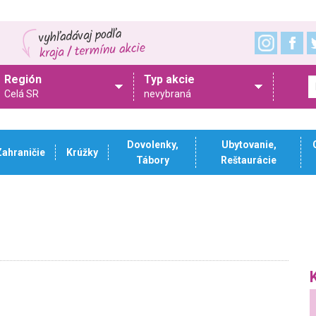
Región
Typ akcie
Celá SR
nevybraná
Dovolenky,
Ubytovanie,
Zahraničie
Krúžky
Tábory
Reštaurácie