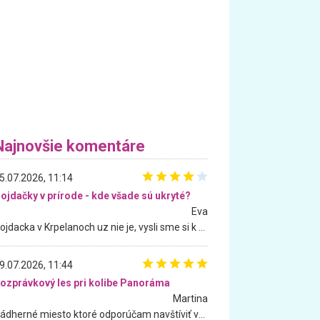
Najnovšie komentáre
5.07.2026, 11:14
ojdačky v prírode - kde všade sú ukryté?
Eva
Hojdacka v Krpelanoch uz nie je, vysli sme si k nej vcera, ale, zial, uz je znicena. Ak sem planujete cestu len kvoli hojdacke, mozete si ju usetrit. Krasny vyhlad je tu vsak aj bez hojdacky :-)
9.07.2026, 11:44
ozprávkový les pri kolibe Panoráma
Martina
Nádherné miesto ktoré odporúčam navštíviť všetkými desiatimi, pre rodiny s deťmi, dôchodcom... Proste a jednoducho ozaj rozprávkový les.. určite ešte prídeme. Odniesli sme si na pamiatku krásne tričká,