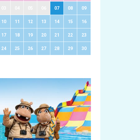
03
04
05
06
07
08
09
10
11
12
13
14
15
16
17
18
19
20
21
22
23
24
25
26
27
28
29
30