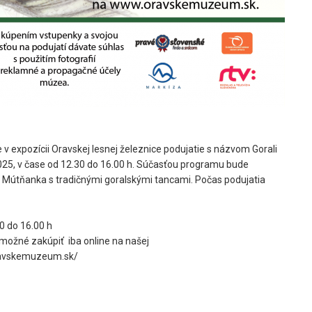
v expozícii Oravskej lesnej železnice podujatie s názvom Gorali
 2025, v čase od 12.30 do 16.00 h. Súčasťou programu bude
S Mútňanka s tradičnými goralskými tancami. Počas podujatia
0 do 16.00 h
možné zakúpiť iba online na našej
oravskemuzeum.sk/