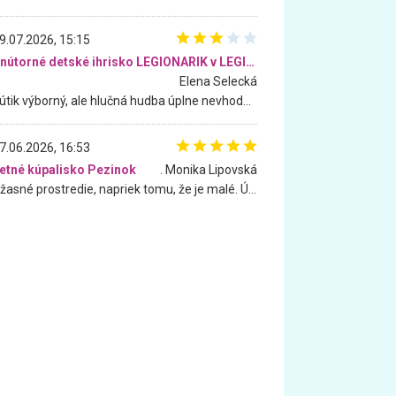
9.07.2026, 15:15
Vnútorné detské ihrisko LEGIONARIK v LEGIA Fitness
Elena Selecká
Kútik výborný, ale hlučná hudba úplne nevhodná pre deti. Na moju žiadosť o aspoň sušenie nereagovali.
7.06.2026, 16:53
etné kúpalisko Pezinok
. Monika Lipovská
Úžasné prostredie, napriek tomu, že je malé. Úžasná atmosféra. Voda fantastická a nádherná. Ľudí je pomerne veľa, ale su mili a ohľaduplní. Je veľmi zaujímavé sledovať, ako dokážu spolu športovať cudzí ľudia a bez ohľadu na vek. Vládne tu pohoda. Vnuka neviem dostať z vody. Ďakujem za krásny deň . Urcite sa sem vrátim. Jediný problém je s parkovaním, ale aj ten sa mi podarilo vyriešiť. Monika Bratislava