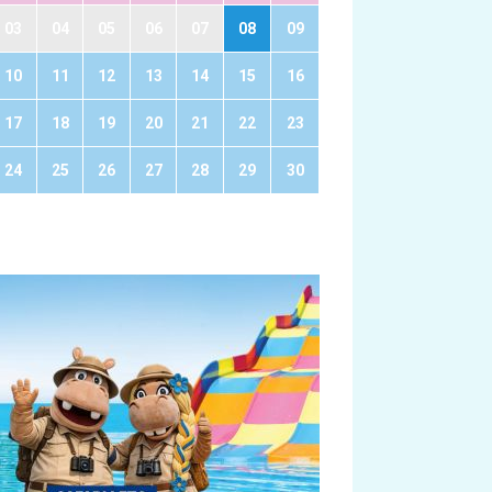
03
04
05
06
07
08
09
10
11
12
13
14
15
16
17
18
19
20
21
22
23
24
25
26
27
28
29
30