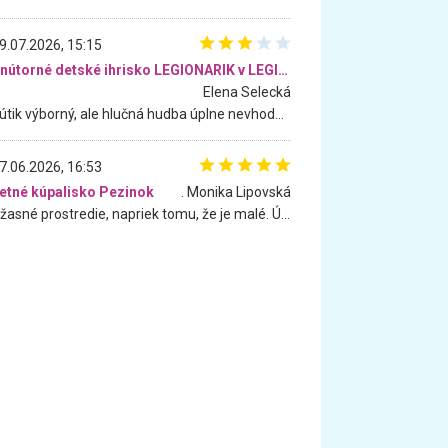
9.07.2026, 15:15
Vnútorné detské ihrisko LEGIONARIK v LEGIA Fitness
Elena Selecká
Kútik výborný, ale hlučná hudba úplne nevhodná pre deti. Na moju žiadosť o aspoň sušenie nereagovali.
7.06.2026, 16:53
etné kúpalisko Pezinok
. Monika Lipovská
Úžasné prostredie, napriek tomu, že je malé. Úžasná atmosféra. Voda fantastická a nádherná. Ľudí je pomerne veľa, ale su mili a ohľaduplní. Je veľmi zaujímavé sledovať, ako dokážu spolu športovať cudzí ľudia a bez ohľadu na vek. Vládne tu pohoda. Vnuka neviem dostať z vody. Ďakujem za krásny deň . Urcite sa sem vrátim. Jediný problém je s parkovaním, ale aj ten sa mi podarilo vyriešiť. Monika Bratislava