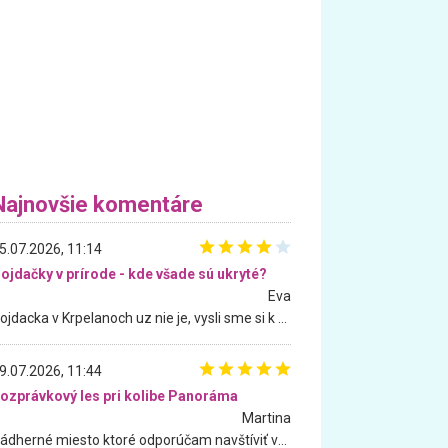
Najnovšie komentáre
5.07.2026, 11:14
ojdačky v prírode - kde všade sú ukryté?
Eva
Hojdacka v Krpelanoch uz nie je, vysli sme si k nej vcera, ale, zial, uz je znicena. Ak sem planujete cestu len kvoli hojdacke, mozete si ju usetrit. Krasny vyhlad je tu vsak aj bez hojdacky :-)
9.07.2026, 11:44
ozprávkový les pri kolibe Panoráma
Martina
Nádherné miesto ktoré odporúčam navštíviť všetkými desiatimi, pre rodiny s deťmi, dôchodcom... Proste a jednoducho ozaj rozprávkový les.. určite ešte prídeme. Odniesli sme si na pamiatku krásne tričká,