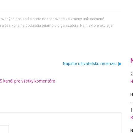
jňovaných podujatí a preto nezodpovedá za zmeny uskutočnené
 a čas konania podujatia priamo u organizátora. Na niektoré akcie je
Napíšte užívateľskú recenziu
2
S kanál pre všetky komentáre
H
1
R