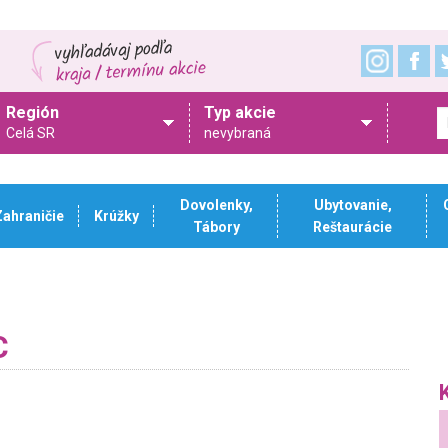
Región
Typ akcie
Celá SR
nevybraná
Dovolenky,
Ubytovanie,
Zahraničie
Krúžky
Tábory
Reštaurácie
C