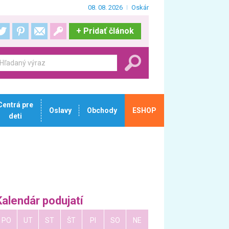
08. 08. 2026
Oskár
+
Pridať článok
Centrá pre
Oslavy
Obchody
ESHOP
deti
Kalendár podujatí
PO
UT
ST
ŠT
PI
SO
NE