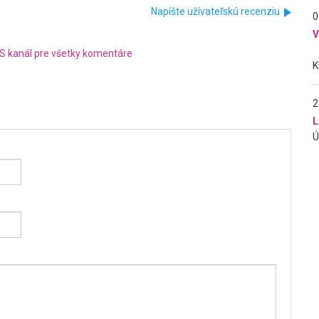
Napíšte užívateľskú recenziu
0
S kanál pre všetky komentáre
2
L