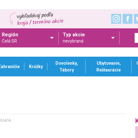
Región
Typ akcie
Celá SR
nevybraná
Dovolenky,
Ubytovanie,
Zahraničie
Krúžky
Tábory
Reštaurácie
Obláčik