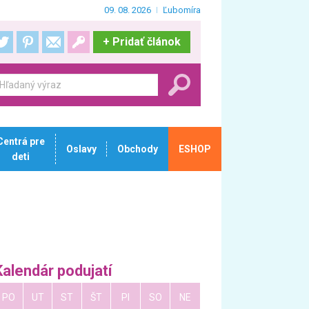
09. 08. 2026
Ľubomíra
+
Pridať článok
Centrá pre
Oslavy
Obchody
ESHOP
deti
Kalendár podujatí
PO
UT
ST
ŠT
PI
SO
NE