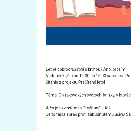
Letné dobrodružstvá s knihou? Áno, prosím!
V utorok 8. júla od 14:00 do 16:00 sa vidíme 
čítanie z projektu Prečítané leto!
Téma: O všakovakých svetoch: knižky, v ktorý
A čo je to vlastne to Prečítané leto?
Je to tajná zbraň proti zabudnutému učivu! St