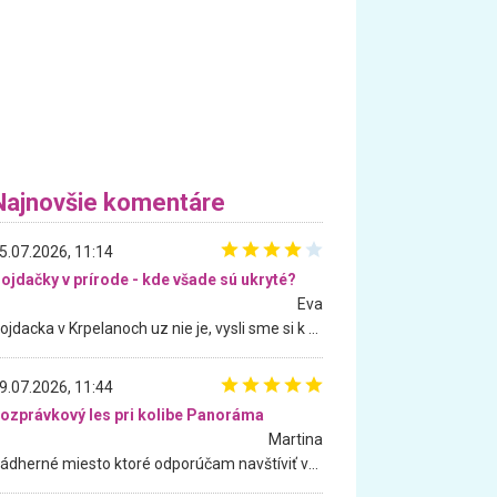
Najnovšie komentáre
5.07.2026, 11:14
ojdačky v prírode - kde všade sú ukryté?
Eva
Hojdacka v Krpelanoch uz nie je, vysli sme si k nej vcera, ale, zial, uz je znicena. Ak sem planujete cestu len kvoli hojdacke, mozete si ju usetrit. Krasny vyhlad je tu vsak aj bez hojdacky :-)
9.07.2026, 11:44
ozprávkový les pri kolibe Panoráma
Martina
Nádherné miesto ktoré odporúčam navštíviť všetkými desiatimi, pre rodiny s deťmi, dôchodcom... Proste a jednoducho ozaj rozprávkový les.. určite ešte prídeme. Odniesli sme si na pamiatku krásne tričká,