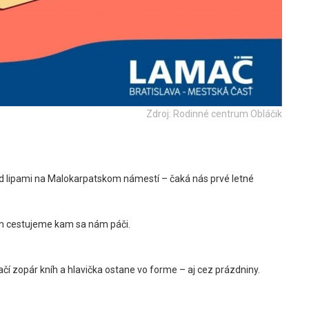
Zdroj: Rodinné centrum Obláčik
Pod lipami na Malokarpatskom námestí – čaká nás prvé letné
ch cestujeme kam sa nám páči.
ačí zopár kníh a hlavička ostane vo forme – aj cez prázdniny.