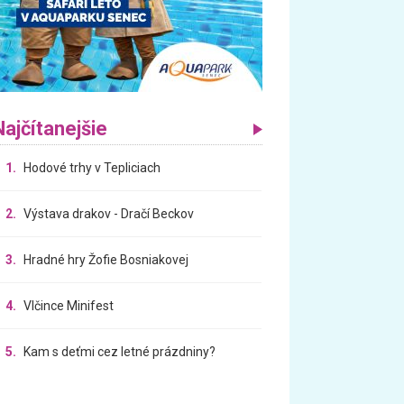
Najčítanejšie
1.
Hodové trhy v Tepliciach
2.
Výstava drakov - Dračí Beckov
3.
Hradné hry Žofie Bosniakovej
4.
Vlčince Minifest
5.
Kam s deťmi cez letné prázdniny?