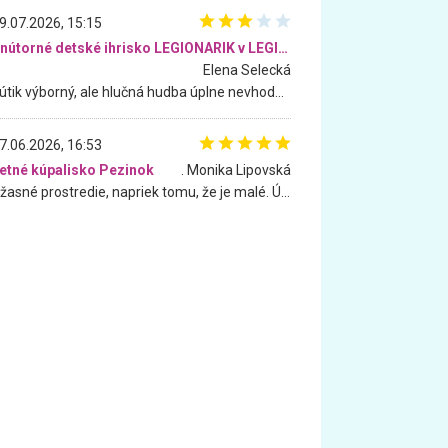
9.07.2026, 15:15
Vnútorné detské ihrisko LEGIONARIK v LEGIA Fitness
Elena Selecká
Kútik výborný, ale hlučná hudba úplne nevhodná pre deti. Na moju žiadosť o aspoň sušenie nereagovali.
7.06.2026, 16:53
etné kúpalisko Pezinok
. Monika Lipovská
Úžasné prostredie, napriek tomu, že je malé. Úžasná atmosféra. Voda fantastická a nádherná. Ľudí je pomerne veľa, ale su mili a ohľaduplní. Je veľmi zaujímavé sledovať, ako dokážu spolu športovať cudzí ľudia a bez ohľadu na vek. Vládne tu pohoda. Vnuka neviem dostať z vody. Ďakujem za krásny deň . Urcite sa sem vrátim. Jediný problém je s parkovaním, ale aj ten sa mi podarilo vyriešiť. Monika Bratislava