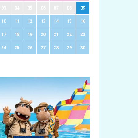
03
04
05
06
07
08
09
10
11
12
13
14
15
16
17
18
19
20
21
22
23
24
25
26
27
28
29
30