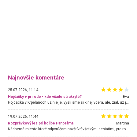
Najnovšie komentáre
25.07.2026, 11:14
Hojdačky v prírode - kde všade sú ukryté?
Eva
Hojdacka v Krpelanoch uz nie je, vysli sme si k nej vcera, ale, zial, uz je znicena. Ak sem planujete cestu len kvoli hojdacke, mozete si ju usetrit. Krasny vyhlad je tu vsak aj bez hojdacky :-)
19.07.2026, 11:44
Rozprávkový les pri kolibe Panoráma
Martina
Nádherné miesto ktoré odporúčam navštíviť všetkými desiatimi, pre rodiny s deťmi, dôchodcom... Proste a jednoducho ozaj rozprávkový les.. určite ešte prídeme. Odniesli sme si na pamiatku krásne tričká,