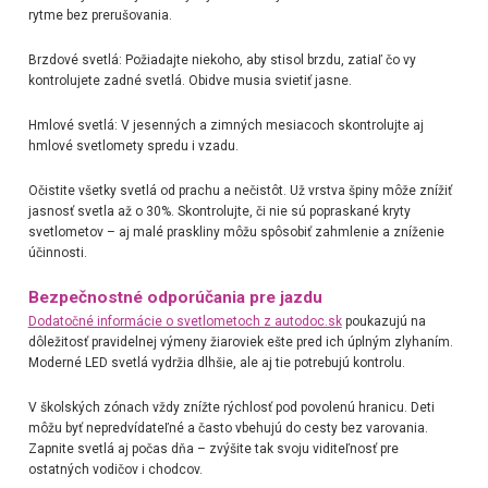
rytme bez prerušovania.
Brzdové svetlá: Požiadajte niekoho, aby stisol brzdu, zatiaľ čo vy
kontrolujete zadné svetlá. Obidve musia svietiť jasne.
Hmlové svetlá: V jesenných a zimných mesiacoch skontrolujte aj
hmlové svetlomety spredu i vzadu.
Očistite všetky svetlá od prachu a nečistôt. Už vrstva špiny môže znížiť
jasnosť svetla až o 30%. Skontrolujte, či nie sú popraskané kryty
svetlometov – aj malé praskliny môžu spôsobiť zahmlenie a zníženie
účinnosti.
Bezpečnostné odporúčania pre jazdu
Dodatočné informácie o svetlometoch z autodoc.sk
poukazujú na
dôležitosť pravidelnej výmeny žiaroviek ešte pred ich úplným zlyhaním.
Moderné LED svetlá vydržia dlhšie, ale aj tie potrebujú kontrolu.
V školských zónach vždy znížte rýchlosť pod povolenú hranicu. Deti
môžu byť nepredvídateľné a často vbehujú do cesty bez varovania.
Zapnite svetlá aj počas dňa – zvýšite tak svoju viditeľnosť pre
ostatných vodičov i chodcov.