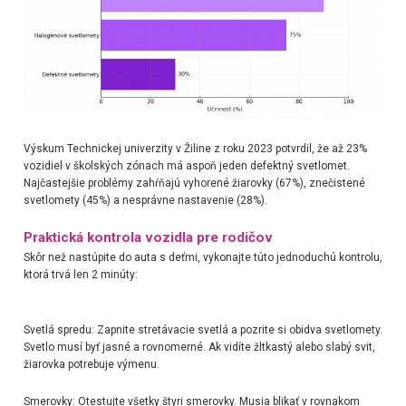
Výskum Technickej univerzity v Žiline z roku 2023 potvrdil, že až 23%
vozidiel v školských zónach má aspoň jeden defektný svetlomet.
Najčastejšie problémy zahŕňajú vyhorené žiarovky (67%), znečistené
svetlomety (45%) a nesprávne nastavenie (28%).
Praktická kontrola vozidla pre rodičov
Skôr než nastúpite do auta s deťmi, vykonajte túto jednoduchú kontrolu,
ktorá trvá len 2 minúty:
Svetlá spredu: Zapnite stretávacie svetlá a pozrite si obidva svetlomety.
Svetlo musí byť jasné a rovnomerné. Ak vidíte žltkastý alebo slabý svit,
žiarovka potrebuje výmenu.
Smerovky: Otestujte všetky štyri smerovky. Musia blikať v rovnakom