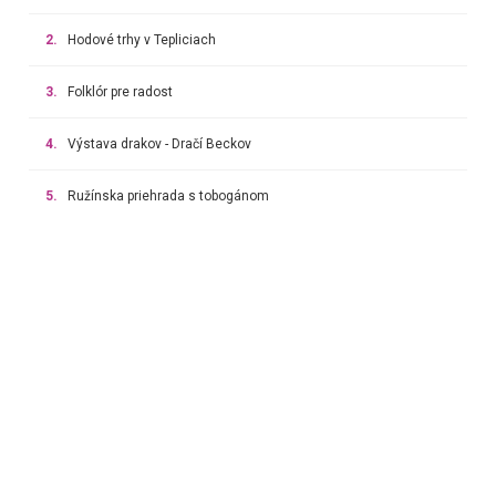
2.
Hodové trhy v Tepliciach
3.
Folklór pre radost
4.
Výstava drakov - Dračí Beckov
5.
Ružínska priehrada s tobogánom