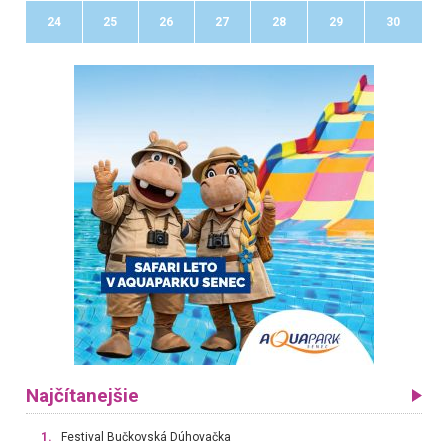
24
25
26
27
28
29
30
Najčítanejšie
1.
Festival Bučkovská Dúhovačka