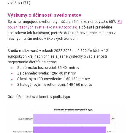
vodičov (17%).
Výskumy o účinnosti svetlometov
Správne fungujúce svetlomety môžu znížiť riziko nehody až o 65%.
Pri
použití zadných svetiel ako na autodoc.sk
je dôležité pravidelne
kontrolovať ich funkčnosť, pretože defektné osvetlenie je jednou z
hlavných príčin nehôd v školských zónach.
Štúdia realizovaná v rokoch 2022-2023 na 2 500 školách v 12
európskych krajinách priniesla jasné výsledky o vzdialenosti
rozpoznania dieťaťa na ceste:
Za súmraku bez svetiel: 35-40 metrov
Za denného svetla: 120-140 metrov
S kvalitným LED osvetlením: 160-180 metrov
S halogénovými svetlometmi: 140-160 metrov
Graf: Účinnosť svetlometov podľa typu