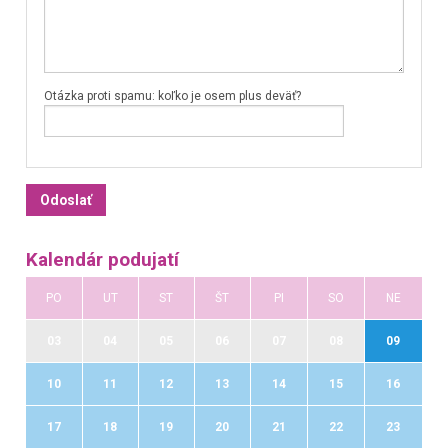
Otázka proti spamu: koľko je osem plus deväť?
Kalendár podujatí
PO
UT
ST
ŠT
PI
SO
NE
03
04
05
06
07
08
09
10
11
12
13
14
15
16
17
18
19
20
21
22
23