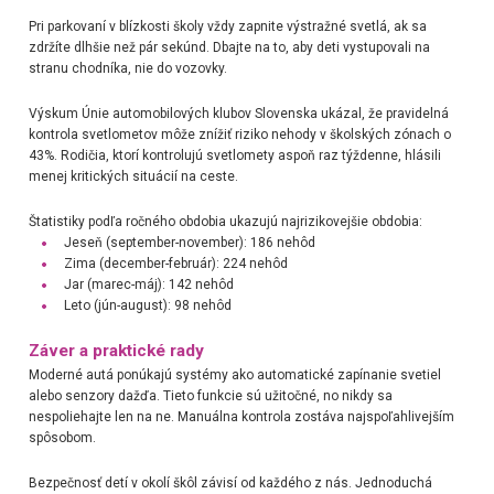
Pri parkovaní v blízkosti školy vždy zapnite výstražné svetlá, ak sa
zdržíte dlhšie než pár sekúnd. Dbajte na to, aby deti vystupovali na
stranu chodníka, nie do vozovky.
Výskum Únie automobilových klubov Slovenska ukázal, že pravidelná
kontrola svetlometov môže znížiť riziko nehody v školských zónach o
43%. Rodičia, ktorí kontrolujú svetlomety aspoň raz týždenne, hlásili
menej kritických situácií na ceste.
Štatistiky podľa ročného obdobia ukazujú najrizikovejšie obdobia:
Jeseň (september-november): 186 nehôd
Zima (december-február): 224 nehôd
Jar (marec-máj): 142 nehôd
Leto (jún-august): 98 nehôd
Záver a praktické rady
Moderné autá ponúkajú systémy ako automatické zapínanie svetiel
alebo senzory dažďa. Tieto funkcie sú užitočné, no nikdy sa
nespoliehajte len na ne. Manuálna kontrola zostáva najspoľahlivejším
spôsobom.
Bezpečnosť detí v okolí škôl závisí od každého z nás. Jednoduchá