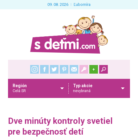
09. 08. 2026
Ľubomíra
+
Región
Typ akcie
Celá SR
nevybraná
Dve minúty kontroly svetiel
pre bezpečnosť detí