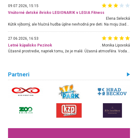
09.07.2026, 15:15
Vnútorné detské ihrisko LEGIONARIK v LEGIA Fitness
Elena Selecká
Kútik výborný, ale hlučná hudba úplne nevhodná pre deti. Na moju žiadosť o aspoň sušenie nereagovali.
27.06.2026, 16:53
Letné kúpalisko Pezinok
. Monika Lipovská
Úžasné prostredie, napriek tomu, že je malé. Úžasná atmosféra. Voda fantastická a nádherná. Ľudí je pomerne veľa, ale su mili a ohľaduplní. Je veľmi zaujímavé sledovať, ako dokážu spolu športovať cudzí ľudia a bez ohľadu na vek. Vládne tu pohoda. Vnuka neviem dostať z vody. Ďakujem za krásny deň . Urcite sa sem vrátim. Jediný problém je s parkovaním, ale aj ten sa mi podarilo vyriešiť. Monika Bratislava
Partneri