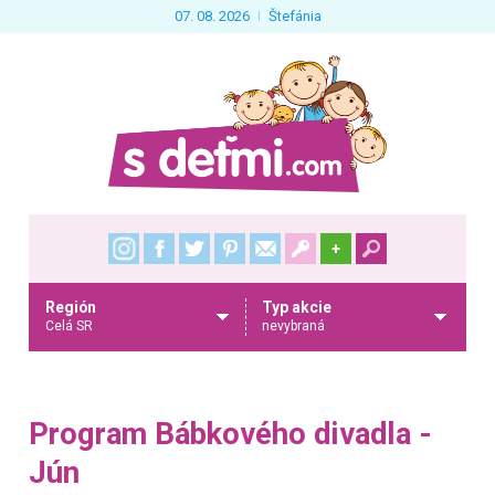
07. 08. 2026
Štefánia
+
Región
Typ akcie
Celá SR
nevybraná
Program Bábkového divadla -
Jún