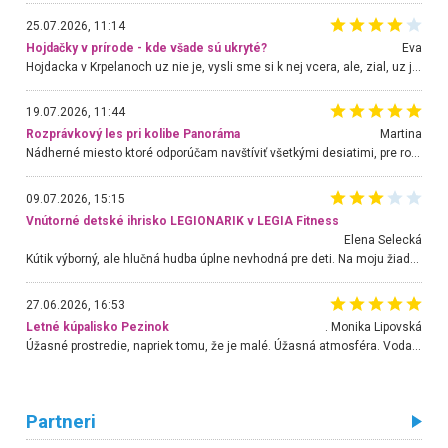
25.07.2026, 11:14
Hojdačky v prírode - kde všade sú ukryté?
Eva
Hojdacka v Krpelanoch uz nie je, vysli sme si k nej vcera, ale, zial, uz je znicena. Ak sem planujete cestu len kvoli hojdacke, mozete si ju usetrit. Krasny vyhlad je tu vsak aj bez hojdacky :-)
19.07.2026, 11:44
Rozprávkový les pri kolibe Panoráma
Martina
Nádherné miesto ktoré odporúčam navštíviť všetkými desiatimi, pre rodiny s deťmi, dôchodcom... Proste a jednoducho ozaj rozprávkový les.. určite ešte prídeme. Odniesli sme si na pamiatku krásne tričká,
09.07.2026, 15:15
Vnútorné detské ihrisko LEGIONARIK v LEGIA Fitness
Elena Selecká
Kútik výborný, ale hlučná hudba úplne nevhodná pre deti. Na moju žiadosť o aspoň sušenie nereagovali.
27.06.2026, 16:53
Letné kúpalisko Pezinok
. Monika Lipovská
Úžasné prostredie, napriek tomu, že je malé. Úžasná atmosféra. Voda fantastická a nádherná. Ľudí je pomerne veľa, ale su mili a ohľaduplní. Je veľmi zaujímavé sledovať, ako dokážu spolu športovať cudzí ľudia a bez ohľadu na vek. Vládne tu pohoda. Vnuka neviem dostať z vody. Ďakujem za krásny deň . Urcite sa sem vrátim. Jediný problém je s parkovaním, ale aj ten sa mi podarilo vyriešiť. Monika Bratislava
Partneri