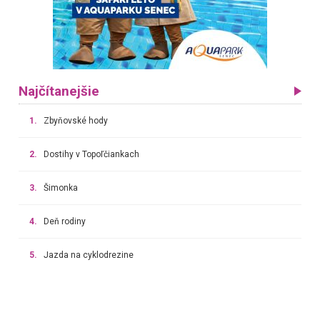
Najčítanejšie
1.
Zbyňovské hody
2.
Dostihy v Topoľčiankach
3.
Šimonka
4.
Deň rodiny
5.
Jazda na cyklodrezine