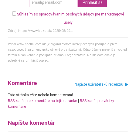
Súhlasím so spracovávaním osobných údajov pre marketingové
účely
Zdroj:
https://www.bdke.sk/2025/05/29...
Portál www.sdetmi.com nie je organizátorom uverejňovaných podujatí a preto
nezodpovedá za zmeny uskutočnené organizátormi. Odporúčame preveriť si vopred
termín a čas konania podujatia priamo u organizátora. Na niektoré akcie je
potrebné sa prihlásiť vopred.
Komentáre
Napíšte užívateľskú recenziu
Táto stránka ešte nebola komentovaná.
RSS kanál pre komentáre na tejto stránke
|
RSS kanál pre všetky
komentáre
Napíšte komentár