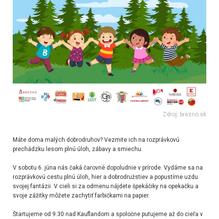
Zdroj: brezno.sk
Máte doma malých dobrodruhov? Vezmite ich na rozprávkovú
prechádzku lesom plnú úloh, zábavy a smiechu.
V sobotu 6. júna nás čaká čarovné dopoludnie v prírode. Vydáme sa na
rozprávkovú cestu plnú úloh, hier a dobrodružstiev a popustíme uzdu
svojej fantázii. V cieli si za odmenu nájdete špekáčiky na opekačku a
svoje zážitky môžete zachytiť farbičkami na papier.
Štartujeme od 9:30 nad Kauflandom a spoločne putujeme až do cieľa v