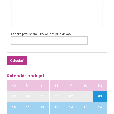
Otázka proti spamu: koľko je tri plus deväť?
Kalendár podujatí
PO
UT
ST
ŠT
PI
SO
NE
03
04
05
06
07
08
09
10
11
12
13
14
15
16