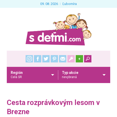
09. 08. 2026
Ľubomíra
+
Región
Typ akcie
Celá SR
nevybraná
Cesta rozprávkovým lesom v
Brezne