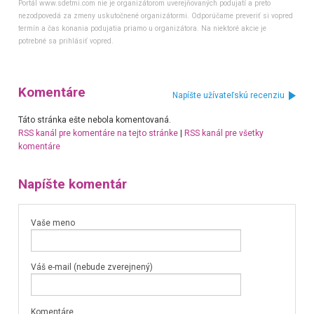
Portál www.sdetmi.com nie je organizátorom uverejňovaných podujatí a preto
nezodpovedá za zmeny uskutočnené organizátormi. Odporúčame preveriť si vopred
termín a čas konania podujatia priamo u organizátora. Na niektoré akcie je
potrebné sa prihlásiť vopred.
Komentáre
Napíšte užívateľskú recenziu
Táto stránka ešte nebola komentovaná.
RSS kanál pre komentáre na tejto stránke
|
RSS kanál pre všetky
komentáre
Napíšte komentár
Vaše meno
Váš e-mail (nebude zverejnený)
Komentáre