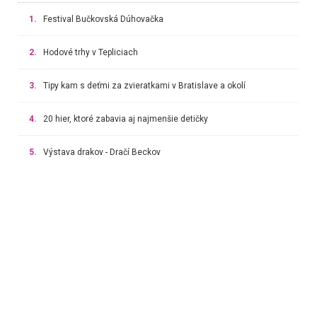
1.
Festival Bučkovská Dúhovačka
2.
Hodové trhy v Tepliciach
3.
Tipy kam s deťmi za zvieratkami v Bratislave a okolí
4.
20 hier, ktoré zabavia aj najmenšie detičky
5.
Výstava drakov - Dračí Beckov