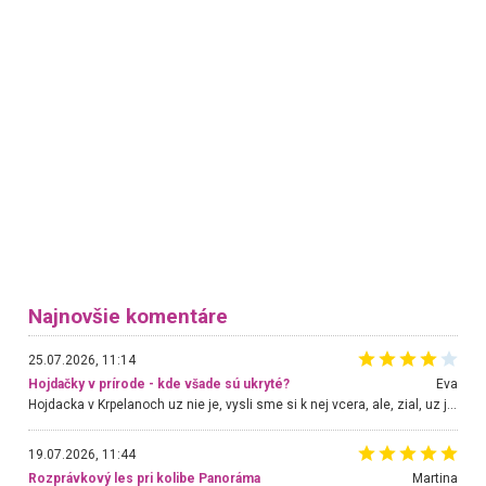
Najnovšie komentáre
25.07.2026, 11:14
Hojdačky v prírode - kde všade sú ukryté?
Eva
Hojdacka v Krpelanoch uz nie je, vysli sme si k nej vcera, ale, zial, uz je znicena. Ak sem planujete cestu len kvoli hojdacke, mozete si ju usetrit. Krasny vyhlad je tu vsak aj bez hojdacky :-)
19.07.2026, 11:44
Rozprávkový les pri kolibe Panoráma
Martina