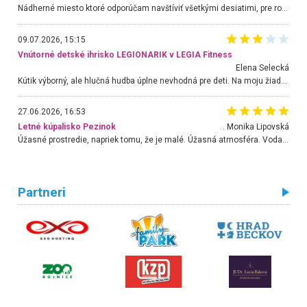
Nádherné miesto ktoré odporúčam navštíviť všetkými desiatimi, pre rodiny s deťmi, dôchodcom... Proste a jednoducho ozaj rozprávkový les.. určite ešte prídeme. Odniesli sme si na pamiatku krásne tričká,
09.07.2026, 15:15
Vnútorné detské ihrisko LEGIONARIK v LEGIA Fitness
Elena Selecká
Kútik výborný, ale hlučná hudba úplne nevhodná pre deti. Na moju žiadosť o aspoň sušenie nereagovali.
27.06.2026, 16:53
Letné kúpalisko Pezinok
. Monika Lipovská
Úžasné prostredie, napriek tomu, že je malé. Úžasná atmosféra. Voda fantastická a nádherná. Ľudí je pomerne veľa, ale su mili a ohľaduplní. Je veľmi zaujímavé sledovať, ako dokážu spolu športovať cudzí ľudia a bez ohľadu na vek. Vládne tu pohoda. Vnuka neviem dostať z vody. Ďakujem za krásny deň . Urcite sa sem vrátim. Jediný problém je s parkovaním, ale aj ten sa mi podarilo vyriešiť. Monika Bratislava
Partneri