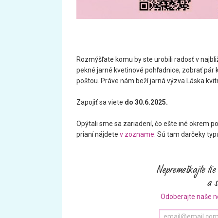
Rozmýšľate komu by ste urobili radosť v najbl
pekné jarné kvetinové pohľadnice, zobrať pár kv
poštou. Práve nám beží jarná výzva Láska kvi
Zapojiť sa viete
do 30.6.2025.
Opýtali sme sa zariadení, čo ešte iné okrem p
prianí nájdete
v zozname.
Sú tam darčeky typu o
Odoberajte naše n