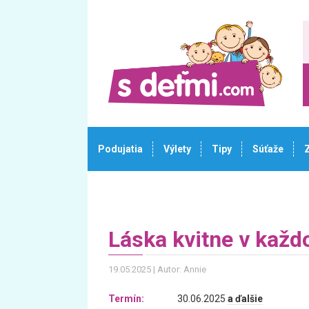
Podujatia
Výlety
Tipy
Súťaže
Láska kvitne v kaž
19.05.2025
Autor: Annie
Termín:
30.06.2025
a ďalšie