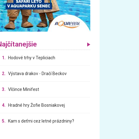
Najčítanejšie
1.
Hodové trhy v Tepliciach
2.
Výstava drakov - Dračí Beckov
3.
Vlčince Minifest
4.
Hradné hry Žofie Bosniakovej
5.
Kam s deťmi cez letné prázdniny?