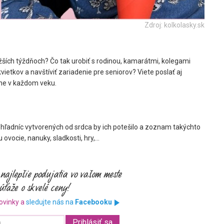
Zdroj: kolkolasky.sk
ižších týždňoch? Čo tak urobiť s rodinou, kamarátmi, kolegami
ietkov a navštíviť zariadenie pre seniorov? Viete poslať aj
tne v každom veku.
ohľadníc vytvorených od srdca by ich potešilo a zoznam takýchto
vocie, nanuky, sladkosti, hry,...
ovinky a
sledujte nás na
Facebooku