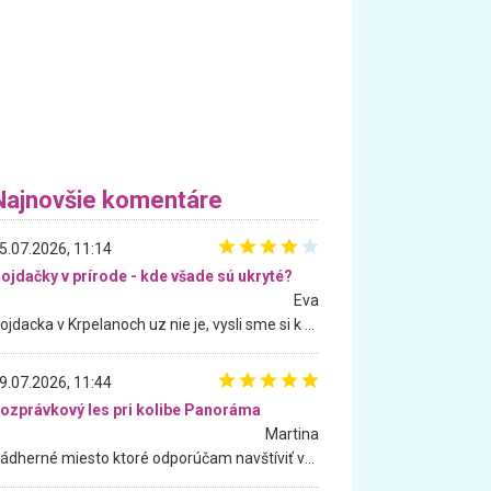
Najnovšie komentáre
5.07.2026, 11:14
ojdačky v prírode - kde všade sú ukryté?
Eva
Hojdacka v Krpelanoch uz nie je, vysli sme si k nej vcera, ale, zial, uz je znicena. Ak sem planujete cestu len kvoli hojdacke, mozete si ju usetrit. Krasny vyhlad je tu vsak aj bez hojdacky :-)
9.07.2026, 11:44
ozprávkový les pri kolibe Panoráma
Martina
Nádherné miesto ktoré odporúčam navštíviť všetkými desiatimi, pre rodiny s deťmi, dôchodcom... Proste a jednoducho ozaj rozprávkový les.. určite ešte prídeme. Odniesli sme si na pamiatku krásne tričká,