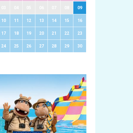
03
04
05
06
07
08
09
10
11
12
13
14
15
16
17
18
19
20
21
22
23
24
25
26
27
28
29
30