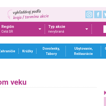
Región
Typ akcie
Celá SR
nevybraná
Dovolenky,
Ubytovanie,
Zahraničie
Krúžky
Tábory
Reštaurácie
dom veku