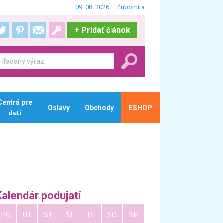
09. 08. 2026
Ľubomíra
+
Pridať článok
Centrá pre
Oslavy
Obchody
ESHOP
deti
Kalendár podujatí
PO
UT
ST
ŠT
PI
SO
NE