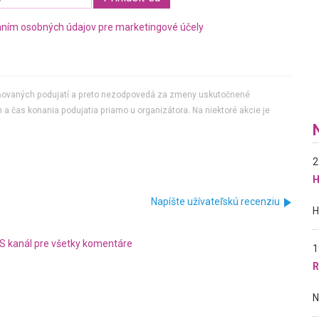
ním osobných údajov pre marketingové účely
jňovaných podujatí a preto nezodpovedá za zmeny uskutočnené
 a čas konania podujatia priamo u organizátora. Na niektoré akcie je
2
H
Napíšte užívateľskú recenziu
S kanál pre všetky komentáre
1
R