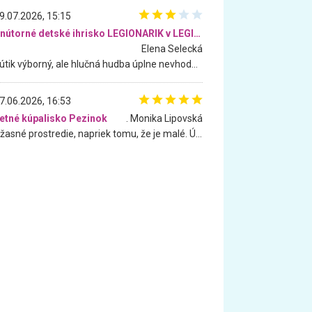
9.07.2026, 15:15
Vnútorné detské ihrisko LEGIONARIK v LEGIA Fitness
Elena Selecká
Kútik výborný, ale hlučná hudba úplne nevhodná pre deti. Na moju žiadosť o aspoň sušenie nereagovali.
7.06.2026, 16:53
etné kúpalisko Pezinok
. Monika Lipovská
Úžasné prostredie, napriek tomu, že je malé. Úžasná atmosféra. Voda fantastická a nádherná. Ľudí je pomerne veľa, ale su mili a ohľaduplní. Je veľmi zaujímavé sledovať, ako dokážu spolu športovať cudzí ľudia a bez ohľadu na vek. Vládne tu pohoda. Vnuka neviem dostať z vody. Ďakujem za krásny deň . Urcite sa sem vrátim. Jediný problém je s parkovaním, ale aj ten sa mi podarilo vyriešiť. Monika Bratislava