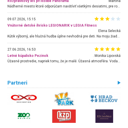
Rozprávkový les pri kolibe Panoráma
Martina
Nádherné miesto ktoré odporúčam navštíviť všetkými desiatimi, pre rodiny s deťmi, dôchodcom... Proste a jednoducho ozaj rozprávkový les.. určite ešte prídeme. Odniesli sme si na pamiatku krásne tričká,
09.07.2026, 15:15
Vnútorné detské ihrisko LEGIONARIK v LEGIA Fitness
Elena Selecká
Kútik výborný, ale hlučná hudba úplne nevhodná pre deti. Na moju žiadosť o aspoň sušenie nereagovali.
27.06.2026, 16:53
Letné kúpalisko Pezinok
. Monika Lipovská
Úžasné prostredie, napriek tomu, že je malé. Úžasná atmosféra. Voda fantastická a nádherná. Ľudí je pomerne veľa, ale su mili a ohľaduplní. Je veľmi zaujímavé sledovať, ako dokážu spolu športovať cudzí ľudia a bez ohľadu na vek. Vládne tu pohoda. Vnuka neviem dostať z vody. Ďakujem za krásny deň . Urcite sa sem vrátim. Jediný problém je s parkovaním, ale aj ten sa mi podarilo vyriešiť. Monika Bratislava
Partneri