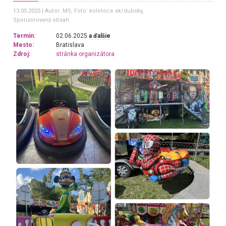
13.05.2025
Autor: MS
, Foto: kolotoce.sk/dubsky,
Sponzorovaný obsah
Termín:
02.06.2025
a ďalšie
Mesto:
Bratislava
Zdroj:
stránka organizátora