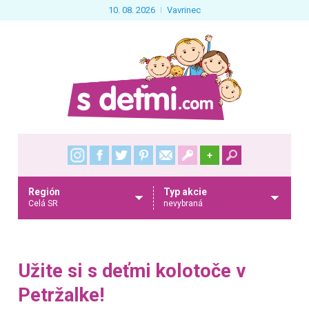
10. 08. 2026
Vavrinec
+
Región
Typ akcie
Celá SR
nevybraná
Užite si s deťmi kolotoče v
Petržalke!