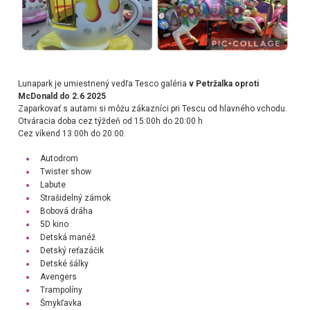
Lunapark je umiestnený vedľa Tesco galéria
v Petržalka oproti
McDonald do 2.6 2025
Zaparkovať s autami si môžu zákazníci pri Tescu od hlavného vchodu.
Otváracia doba cez týždeň od 15:00h do 20:00 h
Cez víkend 13:00h do 20:00.
Autodrom
Twister show
Labute
Strašidelný zámok
Bobová dráha
5D kino
Detská manéž
Detský reťazáčik
Detské šálky
Avengers
Trampolíny
Šmykľavka