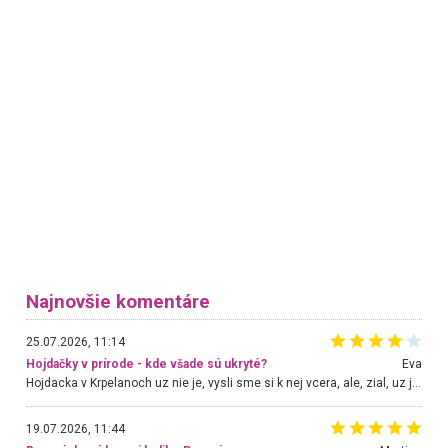
Najnovšie komentáre
25.07.2026, 11:14
Hojdačky v prírode - kde všade sú ukryté?
Eva
Hojdacka v Krpelanoch uz nie je, vysli sme si k nej vcera, ale, zial, uz je znicena. Ak sem planujete cestu len kvoli hojdacke, mozete si ju usetrit. Krasny vyhlad je tu vsak aj bez hojdacky :-)
19.07.2026, 11:44