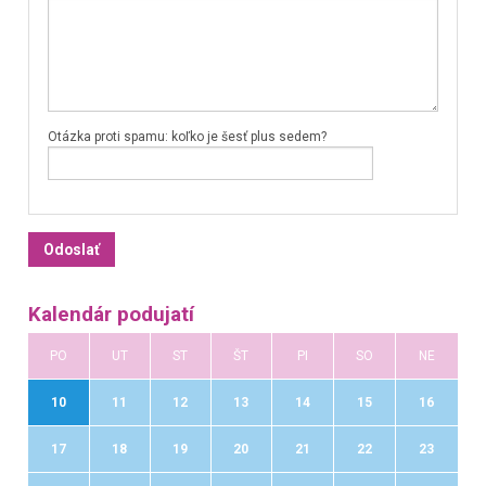
Otázka proti spamu: koľko je šesť plus sedem?
Kalendár podujatí
PO
UT
ST
ŠT
PI
SO
NE
10
11
12
13
14
15
16
17
18
19
20
21
22
23