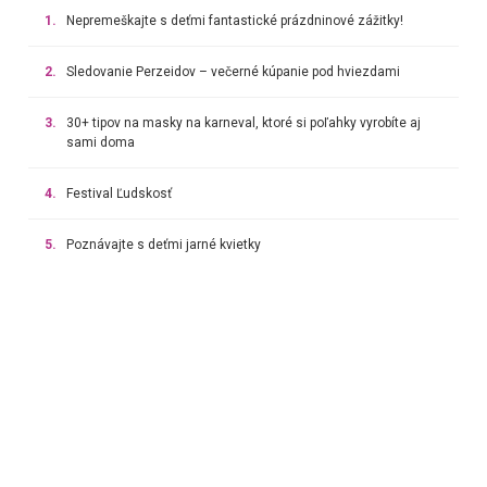
1.
Nepremeškajte s deťmi fantastické prázdninové zážitky!
2.
Sledovanie Perzeidov – večerné kúpanie pod hviezdami
3.
30+ tipov na masky na karneval, ktoré si poľahky vyrobíte aj
sami doma
4.
Festival Ľudskosť
5.
Poznávajte s deťmi jarné kvietky