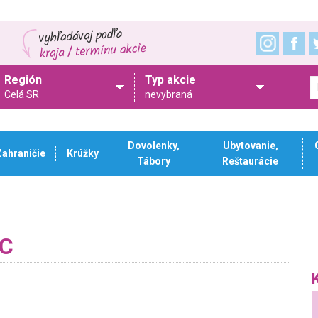
Región
Typ akcie
Celá SR
nevybraná
Dovolenky,
Ubytovanie,
Zahraničie
Krúžky
Tábory
Reštaurácie
MC