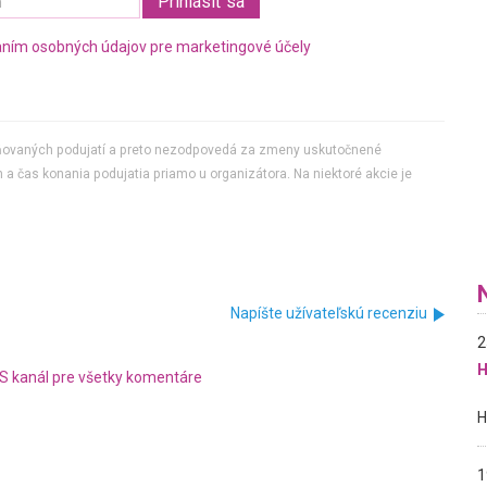
ním osobných údajov pre marketingové účely
jňovaných podujatí a preto nezodpovedá za zmeny uskutočnené
 a čas konania podujatia priamo u organizátora. Na niektoré akcie je
Napíšte užívateľskú recenziu
2
H
S kanál pre všetky komentáre
1