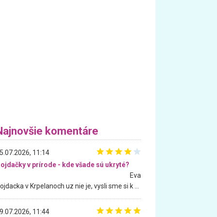
Najnovšie komentáre
5.07.2026, 11:14
ojdačky v prírode - kde všade sú ukryté?
Eva
Hojdacka v Krpelanoch uz nie je, vysli sme si k nej vcera, ale, zial, uz je znicena. Ak sem planujete cestu len kvoli hojdacke, mozete si ju usetrit. Krasny vyhlad je tu vsak aj bez hojdacky :-)
9.07.2026, 11:44