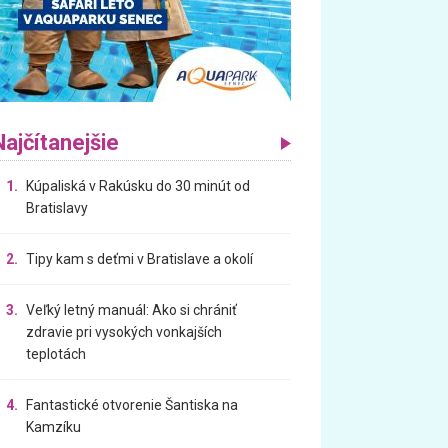
Najčítanejšie
1.
Kúpaliská v Rakúsku do 30 minút od
Bratislavy
2.
Tipy kam s deťmi v Bratislave a okolí
3.
Veľký letný manuál: Ako si chrániť
zdravie pri vysokých vonkajších
teplotách
4.
Fantastické otvorenie Šantiska na
Kamzíku