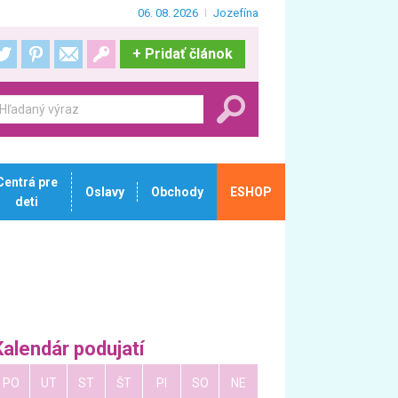
06. 08. 2026
Jozefína
+
Pridať článok
Centrá pre
Oslavy
Obchody
ESHOP
deti
Kalendár podujatí
PO
UT
ST
ŠT
PI
SO
NE