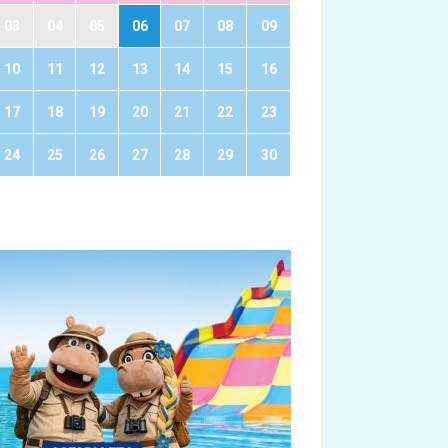
03
04
05
06
07
08
09
10
11
12
13
14
15
16
17
18
19
20
21
22
23
24
25
26
27
28
29
30