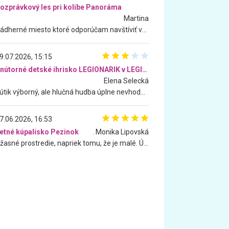
ozprávkový les pri kolibe Panoráma
Martina
Nádherné miesto ktoré odporúčam navštíviť všetkými desiatimi, pre rodiny s deťmi, dôchodcom... Proste a jednoducho ozaj rozprávkový les.. určite ešte prídeme. Odniesli sme si na pamiatku krásne tričká,
9.07.2026, 15:15
Vnútorné detské ihrisko LEGIONARIK v LEGIA Fitness
Elena Selecká
Kútik výborný, ale hlučná hudba úplne nevhodná pre deti. Na moju žiadosť o aspoň sušenie nereagovali.
7.06.2026, 16:53
etné kúpalisko Pezinok
. Monika Lipovská
Úžasné prostredie, napriek tomu, že je malé. Úžasná atmosféra. Voda fantastická a nádherná. Ľudí je pomerne veľa, ale su mili a ohľaduplní. Je veľmi zaujímavé sledovať, ako dokážu spolu športovať cudzí ľudia a bez ohľadu na vek. Vládne tu pohoda. Vnuka neviem dostať z vody. Ďakujem za krásny deň . Urcite sa sem vrátim. Jediný problém je s parkovaním, ale aj ten sa mi podarilo vyriešiť. Monika Bratislava