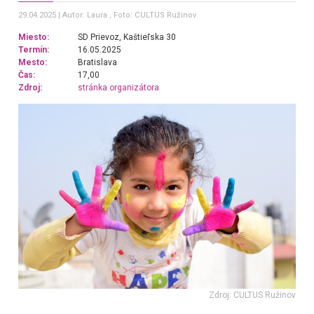
29.04.2025
Autor: Laura
, Foto: CULTUS Ružinov
Miesto:
SD Prievoz, Kaštieľska 30
Termín:
16.05.2025
Mesto:
Bratislava
Čas:
17,00
Zdroj:
stránka organizátora
Zdroj: CULTUS Ružinov