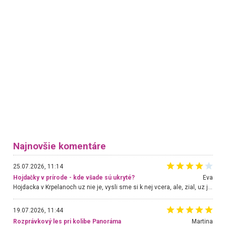
Najnovšie komentáre
25.07.2026, 11:14
Hojdačky v prírode - kde všade sú ukryté?
Eva
Hojdacka v Krpelanoch uz nie je, vysli sme si k nej vcera, ale, zial, uz je znicena. Ak sem planujete cestu len kvoli hojdacke, mozete si ju usetrit. Krasny vyhlad je tu vsak aj bez hojdacky :-)
19.07.2026, 11:44
Rozprávkový les pri kolibe Panoráma
Martina