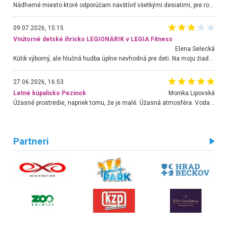
Nádherné miesto ktoré odporúčam navštíviť všetkými desiatimi, pre rodiny s deťmi, dôchodcom... Proste a jednoducho ozaj rozprávkový les.. určite ešte prídeme. Odniesli sme si na pamiatku krásne tričká,
09.07.2026, 15:15
Vnútorné detské ihrisko LEGIONARIK v LEGIA Fitness
Elena Selecká
Kútik výborný, ale hlučná hudba úplne nevhodná pre deti. Na moju žiadosť o aspoň sušenie nereagovali.
27.06.2026, 16:53
Letné kúpalisko Pezinok
. Monika Lipovská
Úžasné prostredie, napriek tomu, že je malé. Úžasná atmosféra. Voda fantastická a nádherná. Ľudí je pomerne veľa, ale su mili a ohľaduplní. Je veľmi zaujímavé sledovať, ako dokážu spolu športovať cudzí ľudia a bez ohľadu na vek. Vládne tu pohoda. Vnuka neviem dostať z vody. Ďakujem za krásny deň . Urcite sa sem vrátim. Jediný problém je s parkovaním, ale aj ten sa mi podarilo vyriešiť. Monika Bratislava
Partneri