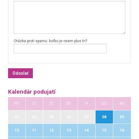
Otázka proti spamu: koľko je osem plus tri?
Kalendár podujatí
PO
UT
ST
ŠT
PI
SO
NE
03
04
05
06
07
08
09
10
11
12
13
14
15
16