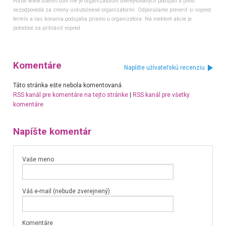
Portál www.sdetmi.com nie je organizátorom uverejňovaných podujatí a preto
nezodpovedá za zmeny uskutočnené organizátormi. Odporúčame preveriť si vopred
termín a čas konania podujatia priamo u organizátora. Na niektoré akcie je
potrebné sa prihlásiť vopred.
Komentáre
Napíšte užívateľskú recenziu
Táto stránka ešte nebola komentovaná.
RSS kanál pre komentáre na tejto stránke
|
RSS kanál pre všetky
komentáre
Napíšte komentár
Vaše meno
Váš e-mail (nebude zverejnený)
Komentáre