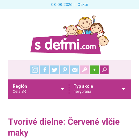
08. 08. 2026
Oskár
+
Región
Typ akcie
Celá SR
nevybraná
Tvorivé dielne: Červené vlčie
maky