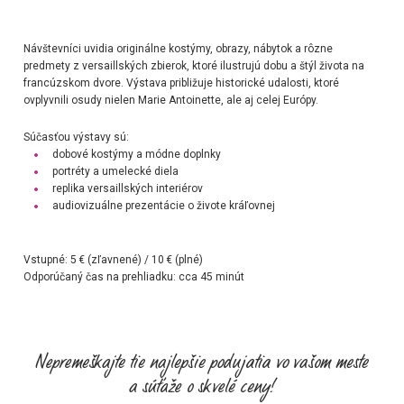
Návštevníci uvidia originálne kostýmy, obrazy, nábytok a rôzne
predmety z versaillských zbierok, ktoré ilustrujú dobu a štýl života na
francúzskom dvore. Výstava približuje historické udalosti, ktoré
ovplyvnili osudy nielen Marie Antoinette, ale aj celej Európy.
Súčasťou výstavy sú
:
dobové kostýmy a módne doplnky
portréty a umelecké diela
replika versaillských interiérov
audiovizuálne prezentácie o živote kráľovnej
Vstupné
: 5 € (zľavnené) / 10 € (plné)
Odporúčaný čas na prehliadku
: cca 45 minút