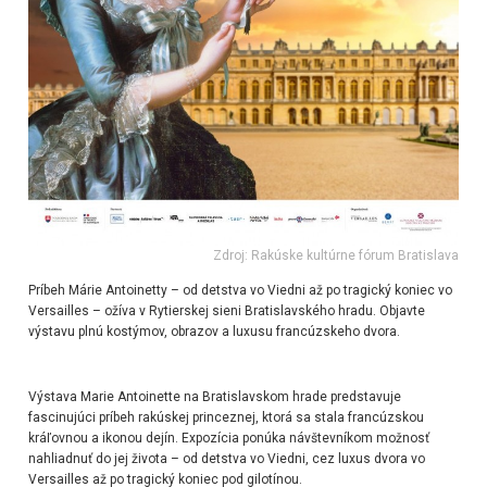
Zdroj: Rakúske kultúrne fórum Bratislava
Príbeh Márie Antoinetty – od detstva vo Viedni až po tragický koniec vo
Versailles – ožíva v Rytierskej sieni Bratislavského hradu. Objavte
výstavu plnú kostýmov, obrazov a luxusu francúzskeho dvora.
Výstava Marie Antoinette na Bratislavskom hrade predstavuje
fascinujúci príbeh rakúskej princeznej, ktorá sa stala francúzskou
kráľovnou a ikonou dejín. Expozícia ponúka návštevníkom možnosť
nahliadnuť do jej života – od detstva vo Viedni, cez luxus dvora vo
Versailles až po tragický koniec pod gilotínou.