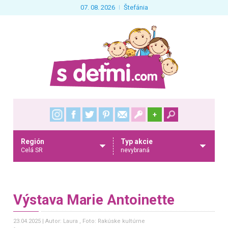
07. 08. 2026
Štefánia
+
Región
Typ akcie
Celá SR
nevybraná
Výstava Marie Antoinette
23.04.2025
Autor: Laura
, Foto: Rakúske kultúrne