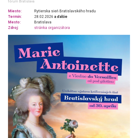
fórum Bratislava
Miesto:
Rytierska sieň Bratislavského hradu
Termín:
28.02.2026
a ďalšie
Mesto:
Bratislava
Zdroj:
stránka organizátora