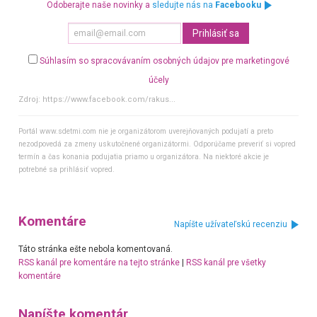
Odoberajte naše novinky a
sledujte nás na
Facebooku
Súhlasím so spracovávaním osobných údajov pre marketingové
účely
Zdroj:
https://www.facebook.com/rakus...
Portál www.sdetmi.com nie je organizátorom uverejňovaných podujatí a preto
nezodpovedá za zmeny uskutočnené organizátormi. Odporúčame preveriť si vopred
termín a čas konania podujatia priamo u organizátora. Na niektoré akcie je
potrebné sa prihlásiť vopred.
Komentáre
Napíšte užívateľskú recenziu
Táto stránka ešte nebola komentovaná.
RSS kanál pre komentáre na tejto stránke
|
RSS kanál pre všetky
komentáre
Napíšte komentár