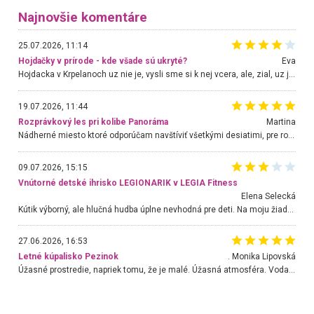
Najnovšie komentáre
25.07.2026, 11:14
Hojdačky v prírode - kde všade sú ukryté?
Eva
Hojdacka v Krpelanoch uz nie je, vysli sme si k nej vcera, ale, zial, uz je znicena. Ak sem planujete cestu len kvoli hojdacke, mozete si ju usetrit. Krasny vyhlad je tu vsak aj bez hojdacky :-)
19.07.2026, 11:44
Rozprávkový les pri kolibe Panoráma
Martina
Nádherné miesto ktoré odporúčam navštíviť všetkými desiatimi, pre rodiny s deťmi, dôchodcom... Proste a jednoducho ozaj rozprávkový les.. určite ešte prídeme. Odniesli sme si na pamiatku krásne tričká,
09.07.2026, 15:15
Vnútorné detské ihrisko LEGIONARIK v LEGIA Fitness
Elena Selecká
Kútik výborný, ale hlučná hudba úplne nevhodná pre deti. Na moju žiadosť o aspoň sušenie nereagovali.
27.06.2026, 16:53
Letné kúpalisko Pezinok
. Monika Lipovská
Úžasné prostredie, napriek tomu, že je malé. Úžasná atmosféra. Voda fantastická a nádherná. Ľudí je pomerne veľa, ale su mili a ohľaduplní. Je veľmi zaujímavé sledovať, ako dokážu spolu športovať cudzí ľudia a bez ohľadu na vek. Vládne tu pohoda. Vnuka neviem dostať z vody. Ďakujem za krásny deň . Urcite sa sem vrátim. Jediný problém je s parkovaním, ale aj ten sa mi podarilo vyriešiť. Monika Bratislava