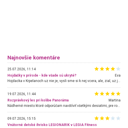
Najnovšie komentáre
25.07.2026, 11:14
Hojdačky v prírode - kde všade sú ukryté?
Eva
Hojdacka v Krpelanoch uz nie je, vysli sme si k nej vcera, ale, zial, uz je znicena. Ak sem planujete cestu len kvoli hojdacke, mozete si ju usetrit. Krasny vyhlad je tu vsak aj bez hojdacky :-)
19.07.2026, 11:44
Rozprávkový les pri kolibe Panoráma
Martina
Nádherné miesto ktoré odporúčam navštíviť všetkými desiatimi, pre rodiny s deťmi, dôchodcom... Proste a jednoducho ozaj rozprávkový les.. určite ešte prídeme. Odniesli sme si na pamiatku krásne tričká,
09.07.2026, 15:15
Vnútorné detské ihrisko LEGIONARIK v LEGIA Fitness