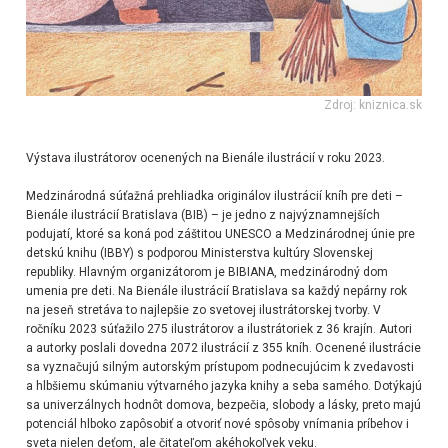
Zdroj: kniznica.sk
Výstava ilustrátorov ocenených na Bienále ilustrácií v roku 2023.
Medzinárodná súťažná prehliadka originálov ilustrácií kníh pre deti –
Bienále ilustrácií Bratislava (BIB) – je jedno z najvýznamnejších
podujatí, ktoré sa koná pod záštitou UNESCO a Medzinárodnej únie pre
detskú knihu (IBBY) s podporou Ministerstva kultúry Slovenskej
republiky. Hlavným organizátorom je BIBIANA, medzinárodný dom
umenia pre deti. Na Bienále ilustrácií Bratislava sa každý nepárny rok
na jeseň stretáva to najlepšie zo svetovej ilustrátorskej tvorby. V
ročníku 2023 súťažilo 275 ilustrátorov a ilustrátoriek z 36 krajín. Autori
a autorky poslali dovedna 2072 ilustrácií z 355 kníh. Ocenené ilustrácie
sa vyznačujú silným autorským prístupom podnecujúcim k zvedavosti
a hlbšiemu skúmaniu výtvarného jazyka knihy a seba samého. Dotýkajú
sa univerzálnych hodnôt domova, bezpečia, slobody a lásky, preto majú
potenciál hlboko zapôsobiť a otvoriť nové spôsoby vnímania príbehov i
sveta nielen deťom, ale čitateľom akéhokoľvek veku.