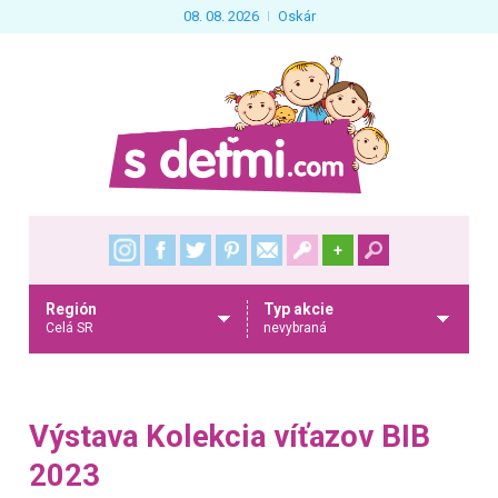
08. 08. 2026
Oskár
+
Región
Typ akcie
Celá SR
nevybraná
Výstava Kolekcia víťazov BIB
2023