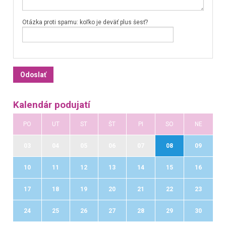
Otázka proti spamu: koľko je deväť plus šesť?
Kalendár podujatí
PO
UT
ST
ŠT
PI
SO
NE
03
04
05
06
07
08
09
10
11
12
13
14
15
16
17
18
19
20
21
22
23
24
25
26
27
28
29
30