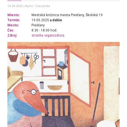
14.04.2025
Autor: Claudinka
Miesto:
Mestská knižnica mesta Piešťany, Školská 19
Termín:
19.05.2025
a ďalšie
Mesto:
Piešťany
Čas:
8.30 - 18.00 hod.
Zdroj:
stránka organizátora