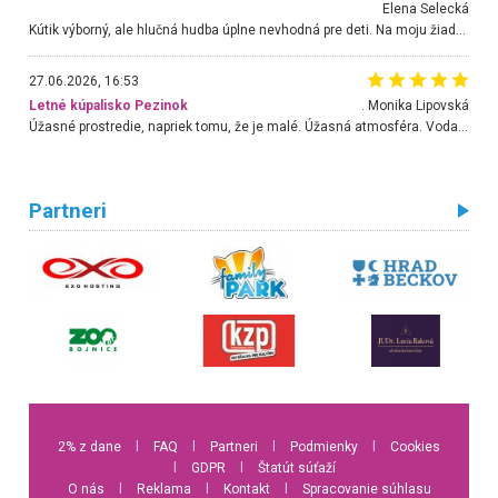
Elena Selecká
Kútik výborný, ale hlučná hudba úplne nevhodná pre deti. Na moju žiadosť o aspoň sušenie nereagovali.
27.06.2026, 16:53
Letné kúpalisko Pezinok
. Monika Lipovská
Úžasné prostredie, napriek tomu, že je malé. Úžasná atmosféra. Voda fantastická a nádherná. Ľudí je pomerne veľa, ale su mili a ohľaduplní. Je veľmi zaujímavé sledovať, ako dokážu spolu športovať cudzí ľudia a bez ohľadu na vek. Vládne tu pohoda. Vnuka neviem dostať z vody. Ďakujem za krásny deň . Urcite sa sem vrátim. Jediný problém je s parkovaním, ale aj ten sa mi podarilo vyriešiť. Monika Bratislava
Partneri
2% z dane
l
FAQ
l
Partneri
l
Podmienky
l
Cookies
l
GDPR
l
Štatút súťaží
O nás
l
Reklama
l
Kontakt
l
Spracovanie súhlasu