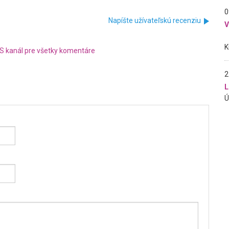
0
Napíšte užívateľskú recenziu
S kanál pre všetky komentáre
2
L