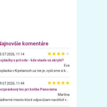
Najnovšie komentáre
5.07.2026, 11:14
ojdačky v prírode - kde všade sú ukryté?
Eva
Hojdacka v Krpelanoch uz nie je, vysli sme si k nej vcera, ale, zial, uz je znicena. Ak sem planujete cestu len kvoli hojdacke, mozete si ju usetrit. Krasny vyhlad je tu vsak aj bez hojdacky :-)
9.07.2026, 11:44
ozprávkový les pri kolibe Panoráma
Martina
Nádherné miesto ktoré odporúčam navštíviť všetkými desiatimi, pre rodiny s deťmi, dôchodcom... Proste a jednoducho ozaj rozprávkový les.. určite ešte prídeme. Odniesli sme si na pamiatku krásne tričká,