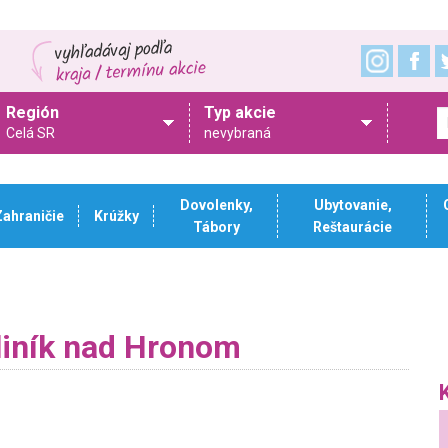
Región
Typ akcie
Celá SR
nevybraná
Dovolenky,
Ubytovanie,
Zahraničie
Krúžky
Tábory
Reštaurácie
liník nad Hronom