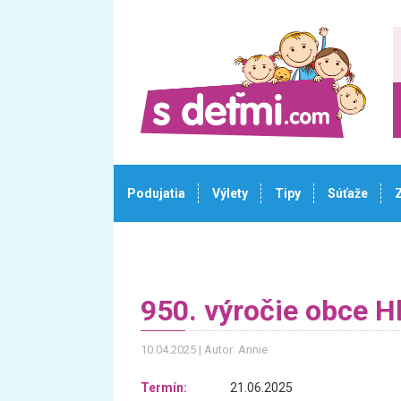
Podujatia
Výlety
Tipy
Súťaže
950. výročie obce H
10.04.2025
Autor: Annie
Termín:
21.06.2025