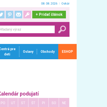
08. 08. 2026
Oskár
+
Pridať článok
Centrá pre
Oslavy
Obchody
ESHOP
deti
Kalendár podujatí
PO
UT
ST
ŠT
PI
SO
NE