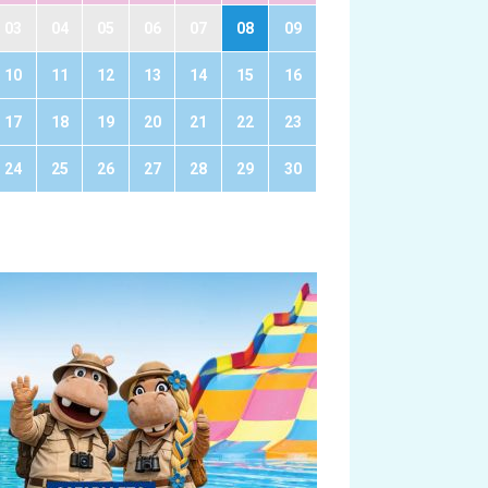
03
04
05
06
07
08
09
10
11
12
13
14
15
16
17
18
19
20
21
22
23
24
25
26
27
28
29
30