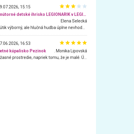
9.07.2026, 15:15
Vnútorné detské ihrisko LEGIONARIK v LEGIA Fitness
Elena Selecká
Kútik výborný, ale hlučná hudba úplne nevhodná pre deti. Na moju žiadosť o aspoň sušenie nereagovali.
7.06.2026, 16:53
etné kúpalisko Pezinok
. Monika Lipovská
Úžasné prostredie, napriek tomu, že je malé. Úžasná atmosféra. Voda fantastická a nádherná. Ľudí je pomerne veľa, ale su mili a ohľaduplní. Je veľmi zaujímavé sledovať, ako dokážu spolu športovať cudzí ľudia a bez ohľadu na vek. Vládne tu pohoda. Vnuka neviem dostať z vody. Ďakujem za krásny deň . Urcite sa sem vrátim. Jediný problém je s parkovaním, ale aj ten sa mi podarilo vyriešiť. Monika Bratislava