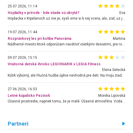
25.07.2026, 11:14
Hojdačky v prírode - kde všade sú ukryté?
Eva
Hojdacka v Krpelanoch uz nie je, vysli sme si k nej vcera, ale, zial, uz je znicena. Ak sem planujete cestu len kvoli hojdacke, mozete si ju usetrit. Krasny vyhlad je tu vsak aj bez hojdacky :-)
19.07.2026, 11:44
Rozprávkový les pri kolibe Panoráma
Martina
Nádherné miesto ktoré odporúčam navštíviť všetkými desiatimi, pre rodiny s deťmi, dôchodcom... Proste a jednoducho ozaj rozprávkový les.. určite ešte prídeme. Odniesli sme si na pamiatku krásne tričká,
09.07.2026, 15:15
Vnútorné detské ihrisko LEGIONARIK v LEGIA Fitness
Elena Selecká
Kútik výborný, ale hlučná hudba úplne nevhodná pre deti. Na moju žiadosť o aspoň sušenie nereagovali.
27.06.2026, 16:53
Letné kúpalisko Pezinok
. Monika Lipovská
Úžasné prostredie, napriek tomu, že je malé. Úžasná atmosféra. Voda fantastická a nádherná. Ľudí je pomerne veľa, ale su mili a ohľaduplní. Je veľmi zaujímavé sledovať, ako dokážu spolu športovať cudzí ľudia a bez ohľadu na vek. Vládne tu pohoda. Vnuka neviem dostať z vody. Ďakujem za krásny deň . Urcite sa sem vrátim. Jediný problém je s parkovaním, ale aj ten sa mi podarilo vyriešiť. Monika Bratislava
Partneri