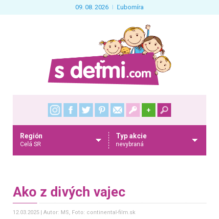
09. 08. 2026
Ľubomíra
+
Región
Typ akcie
Celá SR
nevybraná
Ako z divých vajec
12.03.2025
Autor: MS
, Foto: continental-film.sk