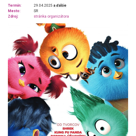
Termín:
29.04.2025
a ďalšie
Mesto:
SR
Zdroj:
stránka organizátora