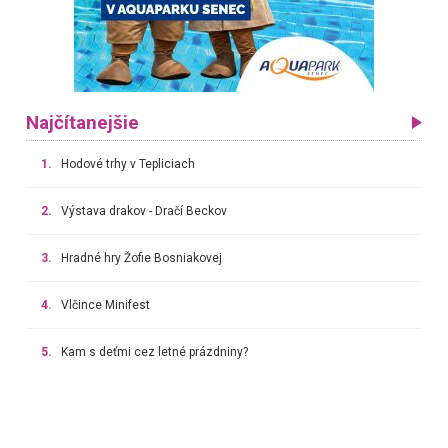
Najčítanejšie
1.
Hodové trhy v Tepliciach
2.
Výstava drakov - Dračí Beckov
3.
Hradné hry Žofie Bosniakovej
4.
Vlčince Minifest
5.
Kam s deťmi cez letné prázdniny?