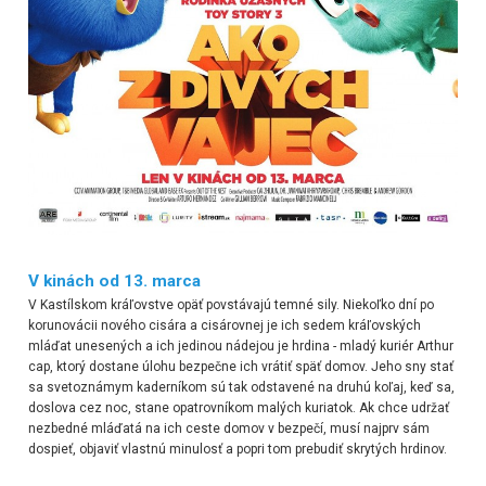
V kinách od 13. marca
V Kastílskom kráľovstve opäť povstávajú temné sily. Niekoľko dní po
korunovácii nového cisára a cisárovnej je ich sedem kráľovských
mláďat unesených a ich jedinou nádejou je hrdina - mladý kuriér Arthur
cap, ktorý dostane úlohu bezpečne ich vrátiť späť domov. Jeho sny stať
sa svetoznámym kaderníkom sú tak odstavené na druhú koľaj, keď sa,
doslova cez noc, stane opatrovníkom malých kuriatok. Ak chce udržať
nezbedné mláďatá na ich ceste domov v bezpečí, musí najprv sám
dospieť, objaviť vlastnú minulosť a popri tom prebudiť skrytých hrdinov.