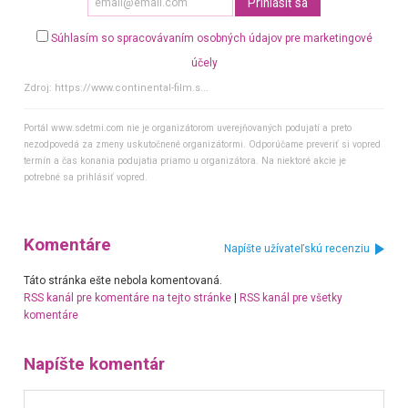
Súhlasím so spracovávaním osobných údajov pre marketingové
účely
Zdroj:
https://www.continental-film.s...
Portál www.sdetmi.com nie je organizátorom uverejňovaných podujatí a preto
nezodpovedá za zmeny uskutočnené organizátormi. Odporúčame preveriť si vopred
termín a čas konania podujatia priamo u organizátora. Na niektoré akcie je
potrebné sa prihlásiť vopred.
Komentáre
Napíšte užívateľskú recenziu
Táto stránka ešte nebola komentovaná.
RSS kanál pre komentáre na tejto stránke
|
RSS kanál pre všetky
komentáre
Napíšte komentár