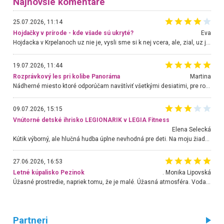
Najnovšie komentáre
25.07.2026, 11:14
Hojdačky v prírode - kde všade sú ukryté?
Eva
Hojdacka v Krpelanoch uz nie je, vysli sme si k nej vcera, ale, zial, uz je znicena. Ak sem planujete cestu len kvoli hojdacke, mozete si ju usetrit. Krasny vyhlad je tu vsak aj bez hojdacky :-)
19.07.2026, 11:44
Rozprávkový les pri kolibe Panoráma
Martina
Nádherné miesto ktoré odporúčam navštíviť všetkými desiatimi, pre rodiny s deťmi, dôchodcom... Proste a jednoducho ozaj rozprávkový les.. určite ešte prídeme. Odniesli sme si na pamiatku krásne tričká,
09.07.2026, 15:15
Vnútorné detské ihrisko LEGIONARIK v LEGIA Fitness
Elena Selecká
Kútik výborný, ale hlučná hudba úplne nevhodná pre deti. Na moju žiadosť o aspoň sušenie nereagovali.
27.06.2026, 16:53
Letné kúpalisko Pezinok
. Monika Lipovská
Úžasné prostredie, napriek tomu, že je malé. Úžasná atmosféra. Voda fantastická a nádherná. Ľudí je pomerne veľa, ale su mili a ohľaduplní. Je veľmi zaujímavé sledovať, ako dokážu spolu športovať cudzí ľudia a bez ohľadu na vek. Vládne tu pohoda. Vnuka neviem dostať z vody. Ďakujem za krásny deň . Urcite sa sem vrátim. Jediný problém je s parkovaním, ale aj ten sa mi podarilo vyriešiť. Monika Bratislava
Partneri