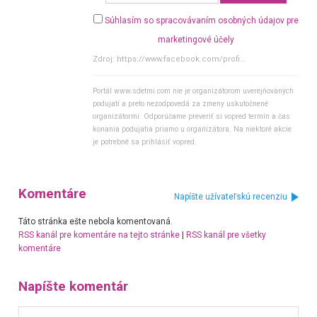
Súhlasím so spracovávaním osobných údajov pre
marketingové účely
Zdroj:
https://www.facebook.com/profi...
Portál www.sdetmi.com nie je organizátorom uverejňovaných
podujatí a preto nezodpovedá za zmeny uskutočnené
organizátormi. Odporúčame preveriť si vopred termín a čas
konania podujatia priamo u organizátora. Na niektoré akcie
je potrebné sa prihlásiť vopred.
Komentáre
Napíšte užívateľskú recenziu
Táto stránka ešte nebola komentovaná.
RSS kanál pre komentáre na tejto stránke
|
RSS kanál pre všetky
komentáre
Napíšte komentár