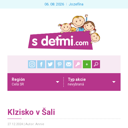
06. 08. 2026
Jozefína
+
Región
Typ akcie
Celá SR
nevybraná
Klzisko v Šali
27.12.2024
Autor: Annie