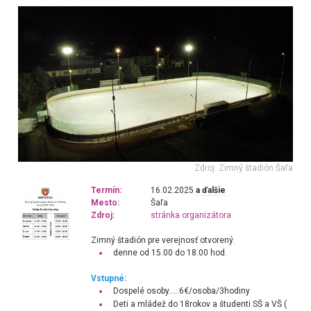
Zdroj: Zimný štadión Šaľa
Termín:
16.02.2025
a ďalšie
Mesto:
Šaľa
Zdroj:
stránka organizátora
Zimný štadión pre verejnosť otvorený.
denne od 15.00 do 18.00 hod.
Vstupné:
Dospelé osoby…..6€/osoba/3hodiny
Deti a mládež do 18rokov a študenti SŠ a VŠ (