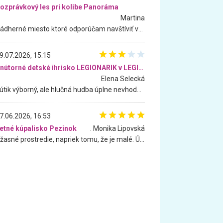
ozprávkový les pri kolibe Panoráma
Martina
Nádherné miesto ktoré odporúčam navštíviť všetkými desiatimi, pre rodiny s deťmi, dôchodcom... Proste a jednoducho ozaj rozprávkový les.. určite ešte prídeme. Odniesli sme si na pamiatku krásne tričká,
9.07.2026, 15:15
Vnútorné detské ihrisko LEGIONARIK v LEGIA Fitness
Elena Selecká
Kútik výborný, ale hlučná hudba úplne nevhodná pre deti. Na moju žiadosť o aspoň sušenie nereagovali.
7.06.2026, 16:53
etné kúpalisko Pezinok
. Monika Lipovská
Úžasné prostredie, napriek tomu, že je malé. Úžasná atmosféra. Voda fantastická a nádherná. Ľudí je pomerne veľa, ale su mili a ohľaduplní. Je veľmi zaujímavé sledovať, ako dokážu spolu športovať cudzí ľudia a bez ohľadu na vek. Vládne tu pohoda. Vnuka neviem dostať z vody. Ďakujem za krásny deň . Urcite sa sem vrátim. Jediný problém je s parkovaním, ale aj ten sa mi podarilo vyriešiť. Monika Bratislava