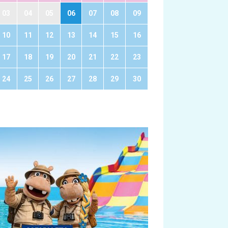
03
04
05
06
07
08
09
10
11
12
13
14
15
16
17
18
19
20
21
22
23
24
25
26
27
28
29
30