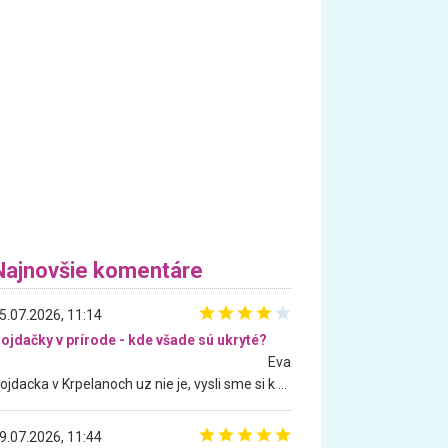
Najnovšie komentáre
5.07.2026, 11:14
ojdačky v prírode - kde všade sú ukryté?
Eva
Hojdacka v Krpelanoch uz nie je, vysli sme si k nej vcera, ale, zial, uz je znicena. Ak sem planujete cestu len kvoli hojdacke, mozete si ju usetrit. Krasny vyhlad je tu vsak aj bez hojdacky :-)
9.07.2026, 11:44