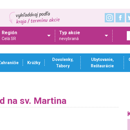
Región
Typ akcie
Celá SR
nevybraná
Dovolenky,
Ubytovanie,
Zahraničie
Krúžky
Tábory
Reštaurácie
 na sv. Martina