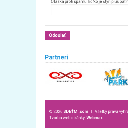
Otázka proti spamu: koľko je štyri plus päť?
Partneri
© 2026
SDEŤMI.com
l
Všetky práva vyh
Tvorba web stránky:
Webmax