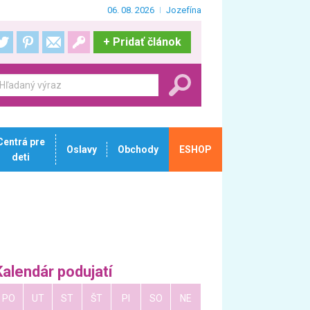
06. 08. 2026
Jozefína
+
Pridať článok
Centrá pre
Oslavy
Obchody
ESHOP
deti
Kalendár podujatí
PO
UT
ST
ŠT
PI
SO
NE