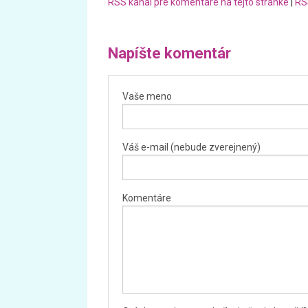
RSS kanál pre komentáre na tejto stránke
|
RS
Napíšte komentár
Vaše meno
Váš e-mail (nebude zverejnený)
Komentáre