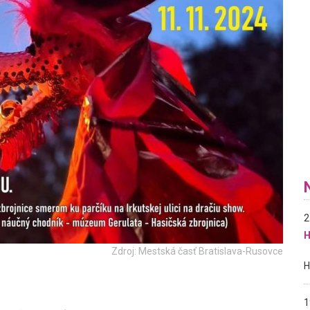
2
H
Zdroj: Mestská časť Bratislava-Rusovce
1