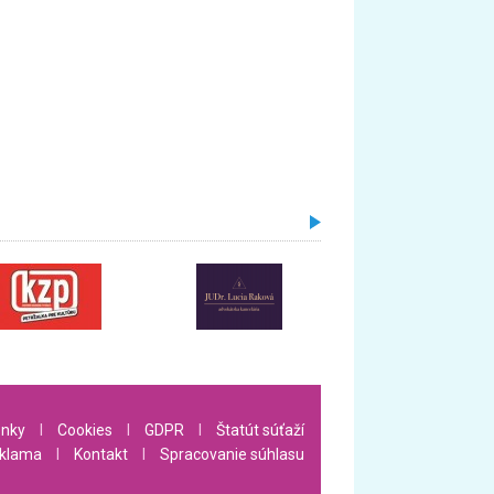
nky
l
Cookies
l
GDPR
l
Štatút súťaží
klama
l
Kontakt
l
Spracovanie súhlasu