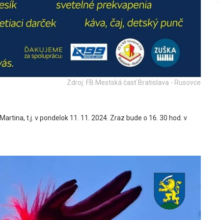
Zdroj: FB Mestská časť Bratislava - Rusovce
tina, t.j. v pondelok 11. 11. 2024. Zraz bude o 16. 30 hod. v