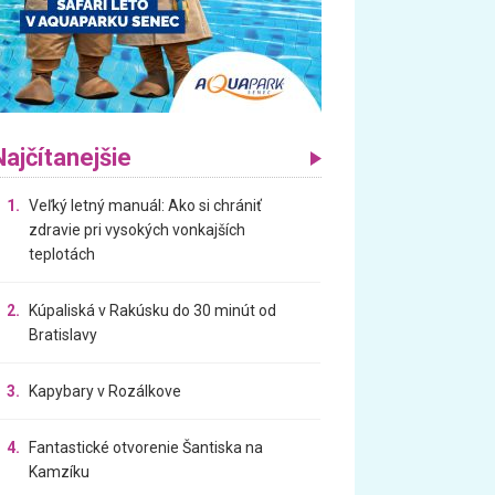
Najčítanejšie
1.
Veľký letný manuál: Ako si chrániť
zdravie pri vysokých vonkajších
teplotách
2.
Kúpaliská v Rakúsku do 30 minút od
Bratislavy
3.
Kapybary v Rozálkove
4.
Fantastické otvorenie Šantiska na
Kamzíku