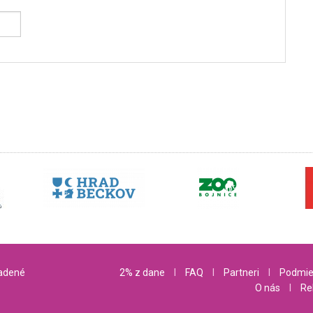
radené
2% z dane
l
FAQ
l
Partneri
l
Podmie
O nás
l
Re