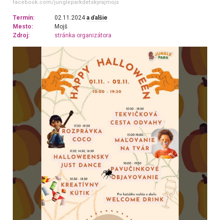
facebook.com/jungleparkdetskyrajmojs
Termín:
02.11.2024
a ďalšie
Mesto:
Mojš
Zdroj:
stránka organizátora