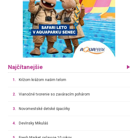
Najčítanejšie
1.
Krížom krážom našim telom
2.
Vianočné tvorenie so zaváracím pohárom
3.
Novomestské detské špacírky
4.
Devínsky Mikuláš
5.
Fresh Market oslavuje 10 rokov