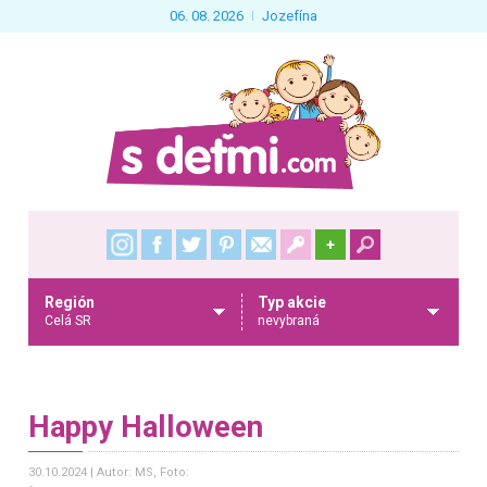
06. 08. 2026
Jozefína
+
Región
Typ akcie
Celá SR
nevybraná
Happy Halloween
30.10.2024
Autor: MS
, Foto: