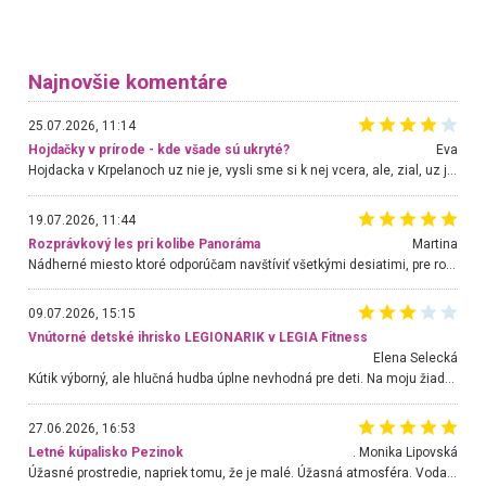
Najnovšie komentáre
25.07.2026, 11:14
Hojdačky v prírode - kde všade sú ukryté?
Eva
Hojdacka v Krpelanoch uz nie je, vysli sme si k nej vcera, ale, zial, uz je znicena. Ak sem planujete cestu len kvoli hojdacke, mozete si ju usetrit. Krasny vyhlad je tu vsak aj bez hojdacky :-)
19.07.2026, 11:44
Rozprávkový les pri kolibe Panoráma
Martina
Nádherné miesto ktoré odporúčam navštíviť všetkými desiatimi, pre rodiny s deťmi, dôchodcom... Proste a jednoducho ozaj rozprávkový les.. určite ešte prídeme. Odniesli sme si na pamiatku krásne tričká,
09.07.2026, 15:15
Vnútorné detské ihrisko LEGIONARIK v LEGIA Fitness
Elena Selecká
Kútik výborný, ale hlučná hudba úplne nevhodná pre deti. Na moju žiadosť o aspoň sušenie nereagovali.
27.06.2026, 16:53
Letné kúpalisko Pezinok
. Monika Lipovská
Úžasné prostredie, napriek tomu, že je malé. Úžasná atmosféra. Voda fantastická a nádherná. Ľudí je pomerne veľa, ale su mili a ohľaduplní. Je veľmi zaujímavé sledovať, ako dokážu spolu športovať cudzí ľudia a bez ohľadu na vek. Vládne tu pohoda. Vnuka neviem dostať z vody. Ďakujem za krásny deň . Urcite sa sem vrátim. Jediný problém je s parkovaním, ale aj ten sa mi podarilo vyriešiť. Monika Bratislava