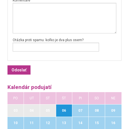
Komentáre
Otázka proti spamu: koľko je dva plus osem?
Kalendár podujatí
PO
UT
ST
ŠT
PI
SO
NE
03
04
05
06
07
08
09
10
11
12
13
14
15
16