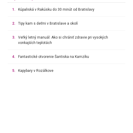
1.
Kúpaliská v Rakúsku do 30 minút od Bratislavy
2.
Tipy kam s deťmi v Bratislave a okolí
3.
Veľký letný manuál: Ako si chrániť zdravie pri vysokých
vonkajších teplotách
4.
Fantastické otvorenie Šantiska na Kamzíku
5.
Kapybary v Rozálkove