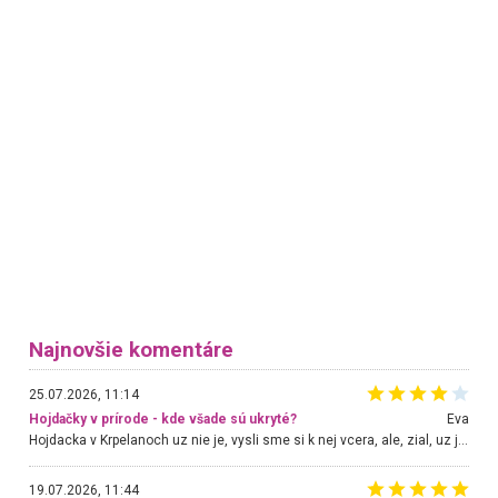
Najnovšie komentáre
25.07.2026, 11:14
Hojdačky v prírode - kde všade sú ukryté?
Eva
Hojdacka v Krpelanoch uz nie je, vysli sme si k nej vcera, ale, zial, uz je znicena. Ak sem planujete cestu len kvoli hojdacke, mozete si ju usetrit. Krasny vyhlad je tu vsak aj bez hojdacky :-)
19.07.2026, 11:44