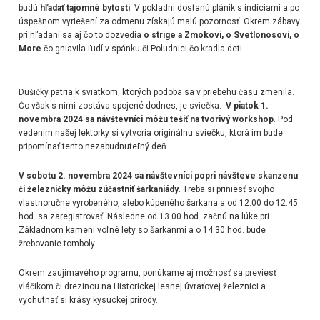
budú
hľadať tajomné bytosti
. V pokladni dostanú plánik s indíciami a po
úspešnom vyriešení za odmenu získajú malú pozornosť. Okrem zábavy
pri hľadaní sa aj čo to dozvedia
o strige a Zmokovi, o Svetlonosovi, o
More
čo gniavila ľudí v spánku či Poludnici čo kradla deti.
Dušičky patria k sviatkom, ktorých podoba sa v priebehu času zmenila.
Čo však s nimi zostáva spojené dodnes, je sviečka.
V piatok 1.
novembra 2024 sa návštevníci môžu tešiť na tvorivý workshop
. Pod
vedením našej lektorky si vytvoria originálnu sviečku, ktorá im bude
pripomínať tento nezabudnuteľný deň.
V sobotu 2. novembra 2024 sa návštevníci popri návšteve skanzenu
či železničky môžu zúčastniť šarkaniády
. Treba si priniesť svojho
vlastnoručne vyrobeného, alebo kúpeného šarkana a od 12.00 do 12.45
hod. sa zaregistrovať. Následne od 13.00 hod. začnú na lúke pri
Základnom kameni voľné lety so šarkanmi a o 14.30 hod. bude
žrebovanie tomboly.
Okrem zaujímavého programu, ponúkame aj možnosť sa previesť
vláčikom či drezinou na Historickej lesnej úvraťovej železnici a
vychutnať si krásy kysuckej prírody.