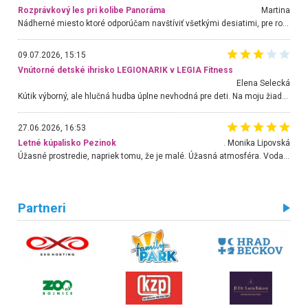
Rozprávkový les pri kolibe Panoráma
Martina
Nádherné miesto ktoré odporúčam navštíviť všetkými desiatimi, pre rodiny s deťmi, dôchodcom... Proste a jednoducho ozaj rozprávkový les.. určite ešte prídeme. Odniesli sme si na pamiatku krásne tričká,
09.07.2026, 15:15
Vnútorné detské ihrisko LEGIONARIK v LEGIA Fitness
Elena Selecká
Kútik výborný, ale hlučná hudba úplne nevhodná pre deti. Na moju žiadosť o aspoň sušenie nereagovali.
27.06.2026, 16:53
Letné kúpalisko Pezinok
. Monika Lipovská
Úžasné prostredie, napriek tomu, že je malé. Úžasná atmosféra. Voda fantastická a nádherná. Ľudí je pomerne veľa, ale su mili a ohľaduplní. Je veľmi zaujímavé sledovať, ako dokážu spolu športovať cudzí ľudia a bez ohľadu na vek. Vládne tu pohoda. Vnuka neviem dostať z vody. Ďakujem za krásny deň . Urcite sa sem vrátim. Jediný problém je s parkovaním, ale aj ten sa mi podarilo vyriešiť. Monika Bratislava
Partneri