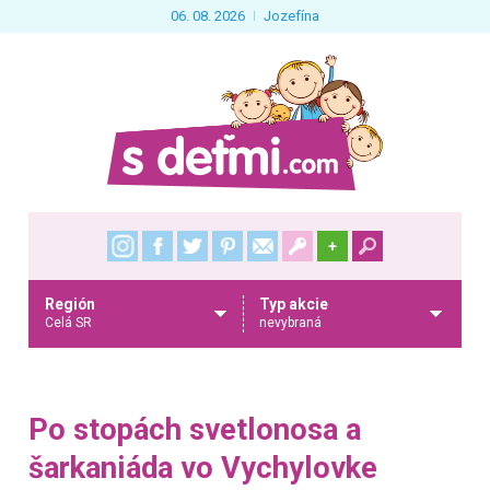
06. 08. 2026
Jozefína
+
Región
Typ akcie
Celá SR
nevybraná
Po stopách svetlonosa a
šarkaniáda vo Vychylovke