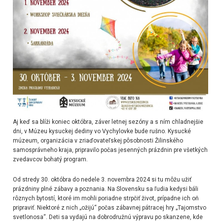
Aj keď sa blíži koniec októbra, záver letnej sezóny a s ním chladnejšie
dni, v Múzeu kysuckej dediny vo Vychylovke bude rušno. Kysucké
múzeum, organizácia v zriaďovateľskej pôsobnosti Žilinského
samosprávneho kraja, pripravilo počas jesenných prázdnin pre všetkých
zvedavcov bohatý program.
Od stredy 30. októbra do nedele 3. novembra 2024 si tu môžu užiť
prázdniny plné zábavy a poznania. Na Slovensku sa ľudia kedysi báli
rôznych bytostí, ktoré im mohli poriadne strpčiť život, prípadne ich oň
pripraviť. Niektoré z nich „ožijú“ počas zábavnej pátracej hry „Tajomstvo
svetlonosa“. Deti sa vydajú na dobrodružnú výpravu po skanzene, kde