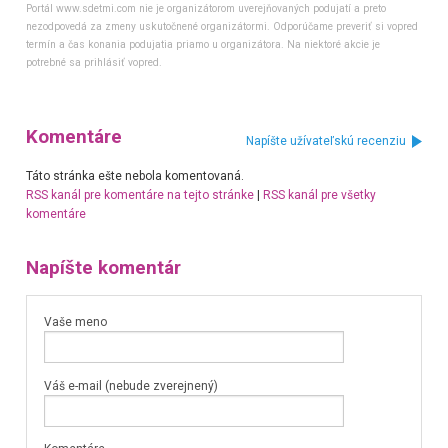
Portál www.sdetmi.com nie je organizátorom uverejňovaných podujatí a preto
nezodpovedá za zmeny uskutočnené organizátormi. Odporúčame preveriť si vopred
termín a čas konania podujatia priamo u organizátora. Na niektoré akcie je
potrebné sa prihlásiť vopred.
Komentáre
Napíšte užívateľskú recenziu
Táto stránka ešte nebola komentovaná.
RSS kanál pre komentáre na tejto stránke
|
RSS kanál pre všetky
komentáre
Napíšte komentár
Vaše meno
Váš e-mail (nebude zverejnený)