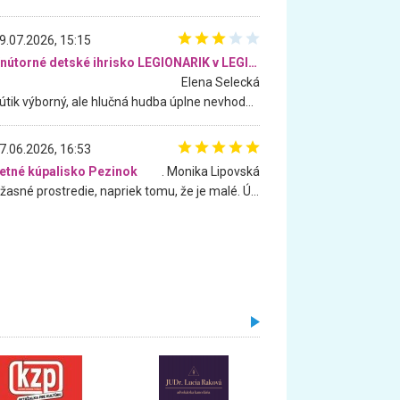
9.07.2026, 15:15
Vnútorné detské ihrisko LEGIONARIK v LEGIA Fitness
Elena Selecká
Kútik výborný, ale hlučná hudba úplne nevhodná pre deti. Na moju žiadosť o aspoň sušenie nereagovali.
7.06.2026, 16:53
etné kúpalisko Pezinok
. Monika Lipovská
Úžasné prostredie, napriek tomu, že je malé. Úžasná atmosféra. Voda fantastická a nádherná. Ľudí je pomerne veľa, ale su mili a ohľaduplní. Je veľmi zaujímavé sledovať, ako dokážu spolu športovať cudzí ľudia a bez ohľadu na vek. Vládne tu pohoda. Vnuka neviem dostať z vody. Ďakujem za krásny deň . Urcite sa sem vrátim. Jediný problém je s parkovaním, ale aj ten sa mi podarilo vyriešiť. Monika Bratislava