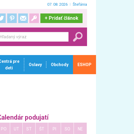
07. 08. 2026
Štefánia
+
Pridať článok
Centrá pre
Oslavy
Obchody
ESHOP
deti
Kalendár podujatí
PO
UT
ST
ŠT
PI
SO
NE