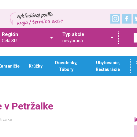
Región
Typ akcie
Celá SR
nevybraná
Dovolenky,
Ubytovanie,
Zahraničie
Krúžky
Tábory
Reštaurácie
 v Petržalke
tržalke