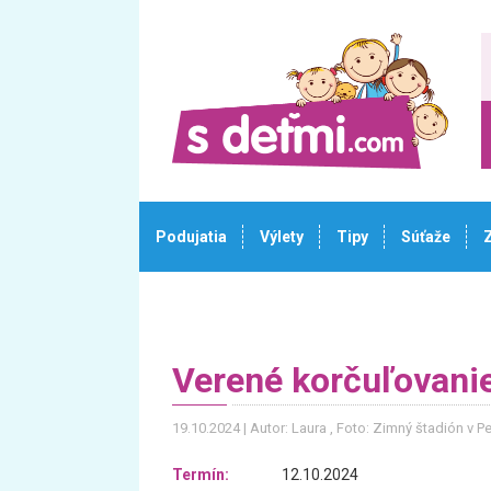
Podujatia
Výlety
Tipy
Súťaže
Verené korčuľovanie
19.10.2024
Autor: Laura
, Foto: Zimný štadión v Pe
Termín:
12.10.2024