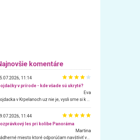
Najnovšie komentáre
5.07.2026, 11:14
ojdačky v prírode - kde všade sú ukryté?
Eva
Hojdacka v Krpelanoch uz nie je, vysli sme si k nej vcera, ale, zial, uz je znicena. Ak sem planujete cestu len kvoli hojdacke, mozete si ju usetrit. Krasny vyhlad je tu vsak aj bez hojdacky :-)
9.07.2026, 11:44
ozprávkový les pri kolibe Panoráma
Martina
Nádherné miesto ktoré odporúčam navštíviť všetkými desiatimi, pre rodiny s deťmi, dôchodcom... Proste a jednoducho ozaj rozprávkový les.. určite ešte prídeme. Odniesli sme si na pamiatku krásne tričká,