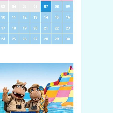
03
04
05
06
07
08
09
10
11
12
13
14
15
16
17
18
19
20
21
22
23
24
25
26
27
28
29
30