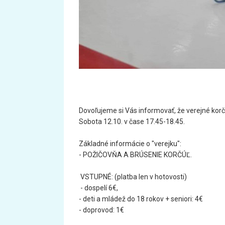
Dovoľujeme si Vás informovať, že verejné kor
Sobota 12.10. v čase 17.45-18.45.
Základné informácie o "verejku":
- POŽIČOVŇA A BRÚSENIE KORČÚĽ.
VSTUPNÉ: (platba len v hotovosti)
- dospelí 6€,
- deti a mládež do 18 rokov + seniori: 4€
- doprovod: 1€