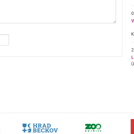
0
2
L