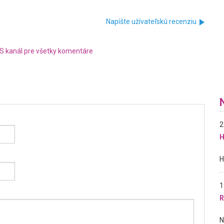
Napíšte užívateľskú recenziu
S kanál pre všetky komentáre
2
H
1
R