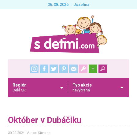
06. 08. 2026
Jozefína
+
Región
Typ akcie
Celá SR
nevybraná
Október v Dubáčiku
30.09.2024
Autor: Simona