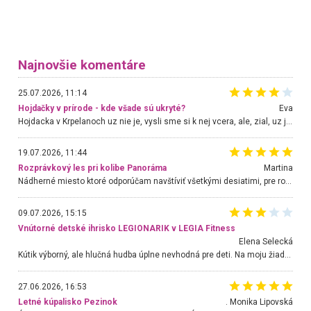
Najnovšie komentáre
25.07.2026, 11:14
Hojdačky v prírode - kde všade sú ukryté?
Eva
Hojdacka v Krpelanoch uz nie je, vysli sme si k nej vcera, ale, zial, uz je znicena. Ak sem planujete cestu len kvoli hojdacke, mozete si ju usetrit. Krasny vyhlad je tu vsak aj bez hojdacky :-)
19.07.2026, 11:44
Rozprávkový les pri kolibe Panoráma
Martina
Nádherné miesto ktoré odporúčam navštíviť všetkými desiatimi, pre rodiny s deťmi, dôchodcom... Proste a jednoducho ozaj rozprávkový les.. určite ešte prídeme. Odniesli sme si na pamiatku krásne tričká,
09.07.2026, 15:15
Vnútorné detské ihrisko LEGIONARIK v LEGIA Fitness
Elena Selecká
Kútik výborný, ale hlučná hudba úplne nevhodná pre deti. Na moju žiadosť o aspoň sušenie nereagovali.
27.06.2026, 16:53
Letné kúpalisko Pezinok
. Monika Lipovská