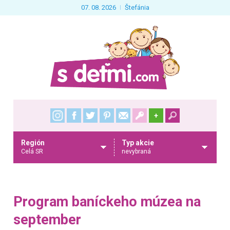
07. 08. 2026
Štefánia
+
Región
Typ akcie
Celá SR
nevybraná
Program baníckeho múzea na
september