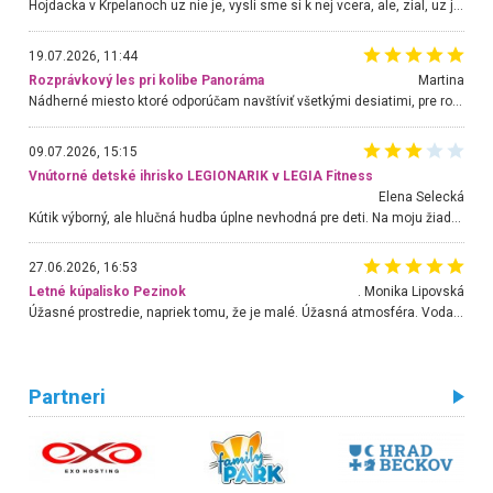
Hojdacka v Krpelanoch uz nie je, vysli sme si k nej vcera, ale, zial, uz je znicena. Ak sem planujete cestu len kvoli hojdacke, mozete si ju usetrit. Krasny vyhlad je tu vsak aj bez hojdacky :-)
19.07.2026, 11:44
Rozprávkový les pri kolibe Panoráma
Martina
Nádherné miesto ktoré odporúčam navštíviť všetkými desiatimi, pre rodiny s deťmi, dôchodcom... Proste a jednoducho ozaj rozprávkový les.. určite ešte prídeme. Odniesli sme si na pamiatku krásne tričká,
09.07.2026, 15:15
Vnútorné detské ihrisko LEGIONARIK v LEGIA Fitness
Elena Selecká
Kútik výborný, ale hlučná hudba úplne nevhodná pre deti. Na moju žiadosť o aspoň sušenie nereagovali.
27.06.2026, 16:53
Letné kúpalisko Pezinok
. Monika Lipovská
Úžasné prostredie, napriek tomu, že je malé. Úžasná atmosféra. Voda fantastická a nádherná. Ľudí je pomerne veľa, ale su mili a ohľaduplní. Je veľmi zaujímavé sledovať, ako dokážu spolu športovať cudzí ľudia a bez ohľadu na vek. Vládne tu pohoda. Vnuka neviem dostať z vody. Ďakujem za krásny deň . Urcite sa sem vrátim. Jediný problém je s parkovaním, ale aj ten sa mi podarilo vyriešiť. Monika Bratislava
Partneri