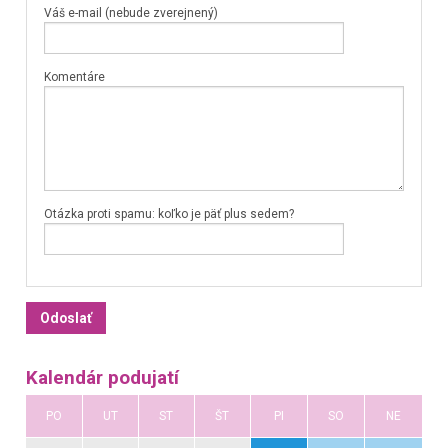
Váš e-mail (nebude zverejnený)
Komentáre
Otázka proti spamu: koľko je päť plus sedem?
Kalendár podujatí
PO
UT
ST
ŠT
PI
SO
NE