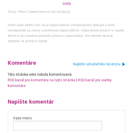
účely
Zdroj:
https://www.banmuz.sk/sluzby/p...
Portál www.sdetmi.com nie je organizátorom uverejňovaných podujatí a preto
nezodpovedá za zmeny uskutočnené organizátormi. Odporúčame preveriť si vopred
termín a čas konania podujatia priamo u organizátora. Na niektoré akcie je
potrebné sa prihlásiť vopred.
Komentáre
Napíšte užívateľskú recenziu
Táto stránka ešte nebola komentovaná.
RSS kanál pre komentáre na tejto stránke
|
RSS kanál pre všetky
komentáre
Napíšte komentár
Vaše meno