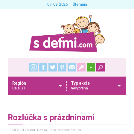
07. 08. 2026
Štefánia
+
Región
Typ akcie
Celá SR
nevybraná
Rozlúčka s prázdninami
19.08.2024
Autor: Danka
, Foto: pkcpezinok.sk