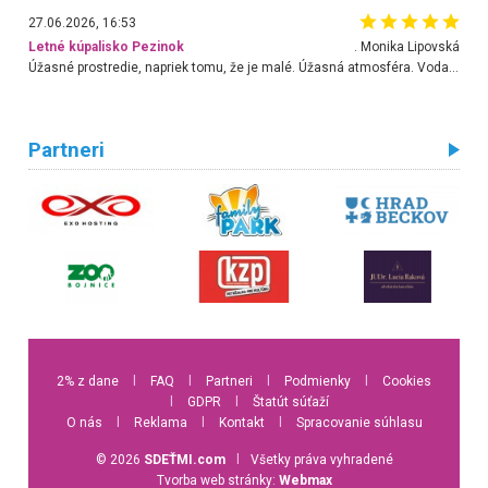
27.06.2026, 16:53
Letné kúpalisko Pezinok
. Monika Lipovská
Úžasné prostredie, napriek tomu, že je malé. Úžasná atmosféra. Voda fantastická a nádherná. Ľudí je pomerne veľa, ale su mili a ohľaduplní. Je veľmi zaujímavé sledovať, ako dokážu spolu športovať cudzí ľudia a bez ohľadu na vek. Vládne tu pohoda. Vnuka neviem dostať z vody. Ďakujem za krásny deň . Urcite sa sem vrátim. Jediný problém je s parkovaním, ale aj ten sa mi podarilo vyriešiť. Monika Bratislava
Partneri
2% z dane
l
FAQ
l
Partneri
l
Podmienky
l
Cookies
l
GDPR
l
Štatút súťaží
O nás
l
Reklama
l
Kontakt
l
Spracovanie súhlasu
© 2026
SDEŤMI.com
l
Všetky práva vyhradené
Tvorba web stránky:
Webmax