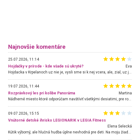
Najnovšie komentáre
25.07.2026, 11:14
Hojdačky v prírode - kde všade sú ukryté?
Eva
Hojdacka v Krpelanoch uz nie je, vysli sme si k nej vcera, ale, zial, uz je znicena. Ak sem planujete cestu len kvoli hojdacke, mozete si ju usetrit. Krasny vyhlad je tu vsak aj bez hojdacky :-)
19.07.2026, 11:44
Rozprávkový les pri kolibe Panoráma
Martina
Nádherné miesto ktoré odporúčam navštíviť všetkými desiatimi, pre rodiny s deťmi, dôchodcom... Proste a jednoducho ozaj rozprávkový les.. určite ešte prídeme. Odniesli sme si na pamiatku krásne tričká,
09.07.2026, 15:15
Vnútorné detské ihrisko LEGIONARIK v LEGIA Fitness
Elena Selecká
Kútik výborný, ale hlučná hudba úplne nevhodná pre deti. Na moju žiadosť o aspoň sušenie nereagovali.