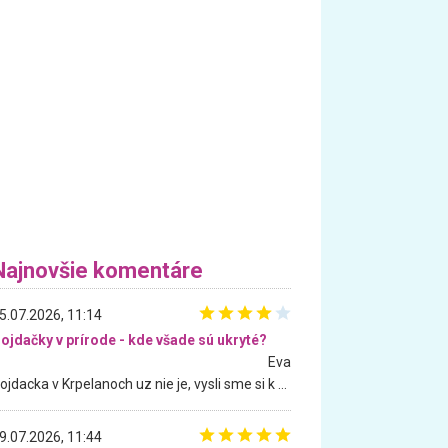
Najnovšie komentáre
5.07.2026, 11:14
ojdačky v prírode - kde všade sú ukryté?
Eva
Hojdacka v Krpelanoch uz nie je, vysli sme si k nej vcera, ale, zial, uz je znicena. Ak sem planujete cestu len kvoli hojdacke, mozete si ju usetrit. Krasny vyhlad je tu vsak aj bez hojdacky :-)
9.07.2026, 11:44