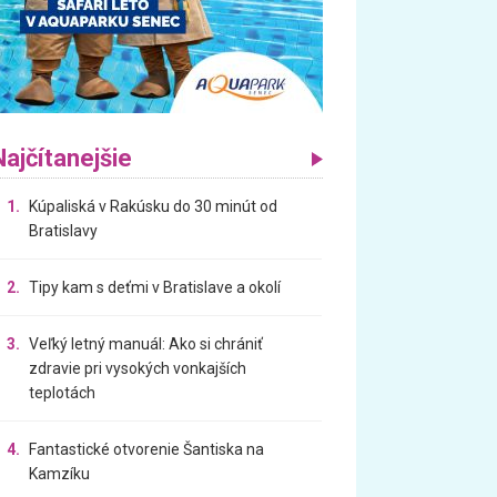
Najčítanejšie
1.
Kúpaliská v Rakúsku do 30 minút od
Bratislavy
2.
Tipy kam s deťmi v Bratislave a okolí
3.
Veľký letný manuál: Ako si chrániť
zdravie pri vysokých vonkajších
teplotách
4.
Fantastické otvorenie Šantiska na
Kamzíku