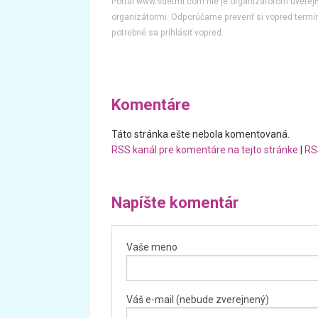
Portál www.sdetmi.com nie je organizátorom uvere
organizátormi. Odporúčame preveriť si vopred termín
potrebné sa prihlásiť vopred.
Komentáre
Táto stránka ešte nebola komentovaná.
RSS kanál pre komentáre na tejto stránke
|
RS
Napíšte komentár
Vaše meno
Váš e-mail (nebude zverejnený)