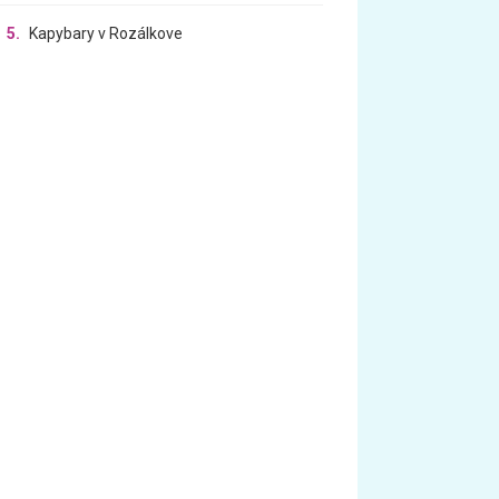
5.
Kapybary v Rozálkove