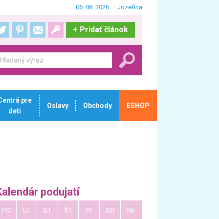
06. 08. 2026
Jozefína
+
Pridať článok
Centrá pre
Oslavy
Obchody
ESHOP
deti
Kalendár podujatí
PO
UT
ST
ŠT
PI
SO
NE