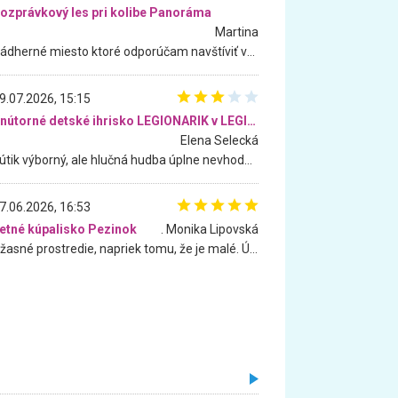
ozprávkový les pri kolibe Panoráma
Martina
Nádherné miesto ktoré odporúčam navštíviť všetkými desiatimi, pre rodiny s deťmi, dôchodcom... Proste a jednoducho ozaj rozprávkový les.. určite ešte prídeme. Odniesli sme si na pamiatku krásne tričká,
9.07.2026, 15:15
Vnútorné detské ihrisko LEGIONARIK v LEGIA Fitness
Elena Selecká
Kútik výborný, ale hlučná hudba úplne nevhodná pre deti. Na moju žiadosť o aspoň sušenie nereagovali.
7.06.2026, 16:53
etné kúpalisko Pezinok
. Monika Lipovská
Úžasné prostredie, napriek tomu, že je malé. Úžasná atmosféra. Voda fantastická a nádherná. Ľudí je pomerne veľa, ale su mili a ohľaduplní. Je veľmi zaujímavé sledovať, ako dokážu spolu športovať cudzí ľudia a bez ohľadu na vek. Vládne tu pohoda. Vnuka neviem dostať z vody. Ďakujem za krásny deň . Urcite sa sem vrátim. Jediný problém je s parkovaním, ale aj ten sa mi podarilo vyriešiť. Monika Bratislava