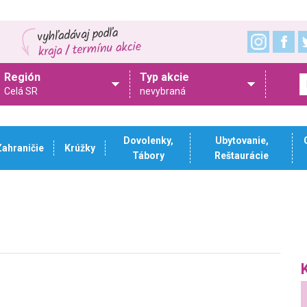
Región
Typ akcie
Celá SR
nevybraná
Dovolenky,
Ubytovanie,
Zahraničie
Krúžky
Tábory
Reštaurácie