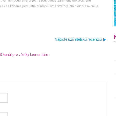
jňovaných podujatí a preto nezodpovedá za zmeny uskutočnené
 a čas konania podujatia priamo u organizátora. Na niektoré akcie je
Napíšte užívateľskú recenziu
S kanál pre všetky komentáre