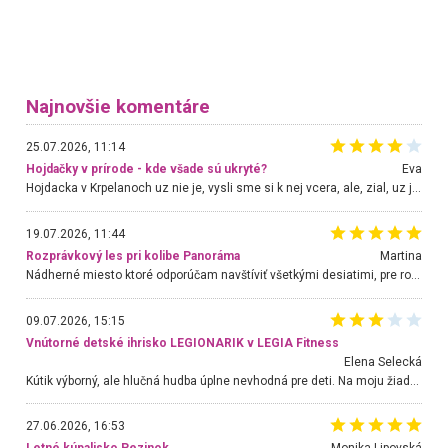
Najnovšie komentáre
25.07.2026, 11:14
Hojdačky v prírode - kde všade sú ukryté?
Eva
Hojdacka v Krpelanoch uz nie je, vysli sme si k nej vcera, ale, zial, uz je znicena. Ak sem planujete cestu len kvoli hojdacke, mozete si ju usetrit. Krasny vyhlad je tu vsak aj bez hojdacky :-)
19.07.2026, 11:44
Rozprávkový les pri kolibe Panoráma
Martina
Nádherné miesto ktoré odporúčam navštíviť všetkými desiatimi, pre rodiny s deťmi, dôchodcom... Proste a jednoducho ozaj rozprávkový les.. určite ešte prídeme. Odniesli sme si na pamiatku krásne tričká,
09.07.2026, 15:15
Vnútorné detské ihrisko LEGIONARIK v LEGIA Fitness
Elena Selecká
Kútik výborný, ale hlučná hudba úplne nevhodná pre deti. Na moju žiadosť o aspoň sušenie nereagovali.
27.06.2026, 16:53