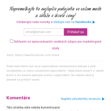
Odoberajte naše novinky a
sledujte nás na
Facebooku
Súhlasím so spracovávaním osobných údajov pre marketingové
účely
Zdroj:
https://www.facebook.com/share...
Portál www.sdetmi.com nie je organizátorom uverejňovaných podujatí a preto
nezodpovedá za zmeny uskutočnené organizátormi. Odporúčame preveriť si vopred
termín a čas konania podujatia priamo u organizátora. Na niektoré akcie je
potrebné sa prihlásiť vopred.
Komentáre
Napíšte užívateľskú recenziu
Táto stránka ešte nebola komentovaná.