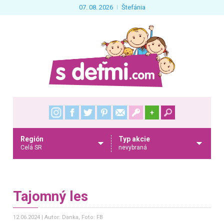
07. 08. 2026
Štefánia
+
Región
Typ akcie
Celá SR
nevybraná
Tajomný les
12.06.2024
Autor: Danka
, Foto: FB