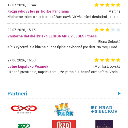
19.07.2026, 11:44
Rozprávkový les pri kolibe Panoráma
Martina
Nádherné miesto ktoré odporúčam navštíviť všetkými desiatimi, pre rodiny s deťmi, dôchodcom... Proste a jednoducho ozaj rozprávkový les.. určite ešte prídeme. Odniesli sme si na pamiatku krásne tričká,
09.07.2026, 15:15
Vnútorné detské ihrisko LEGIONARIK v LEGIA Fitness
Elena Selecká
Kútik výborný, ale hlučná hudba úplne nevhodná pre deti. Na moju žiadosť o aspoň sušenie nereagovali.
27.06.2026, 16:53
Letné kúpalisko Pezinok
. Monika Lipovská
Úžasné prostredie, napriek tomu, že je malé. Úžasná atmosféra. Voda fantastická a nádherná. Ľudí je pomerne veľa, ale su mili a ohľaduplní. Je veľmi zaujímavé sledovať, ako dokážu spolu športovať cudzí ľudia a bez ohľadu na vek. Vládne tu pohoda. Vnuka neviem dostať z vody. Ďakujem za krásny deň . Urcite sa sem vrátim. Jediný problém je s parkovaním, ale aj ten sa mi podarilo vyriešiť. Monika Bratislava
Partneri