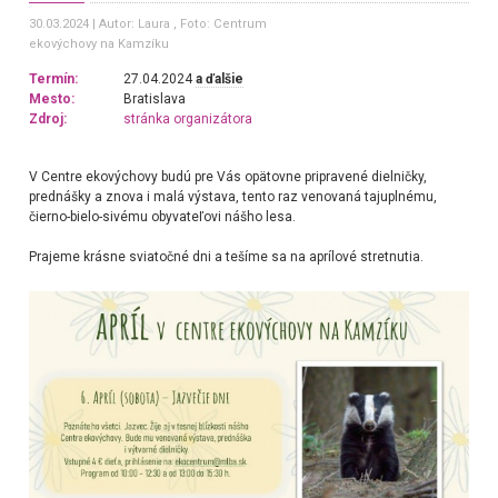
30.03.2024
Autor: Laura
, Foto: Centrum
ekovýchovy na Kamzíku
Termín:
27.04.2024
a ďalšie
Mesto:
Bratislava
Zdroj:
stránka organizátora
V Centre ekovýchovy budú pre Vás opätovne pripravené dielničky,
prednášky a znova i malá výstava, tento raz venovaná tajuplnému,
čierno-bielo-sivému obyvateľovi nášho lesa.
Prajeme krásne sviatočné dni a tešíme sa na aprílové stretnutia.