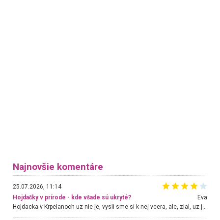
Najnovšie komentáre
25.07.2026, 11:14
Hojdačky v prírode - kde všade sú ukryté?
Eva
Hojdacka v Krpelanoch uz nie je, vysli sme si k nej vcera, ale, zial, uz je znicena. Ak sem planujete cestu len kvoli hojdacke, mozete si ju usetrit. Krasny vyhlad je tu vsak aj bez hojdacky :-)