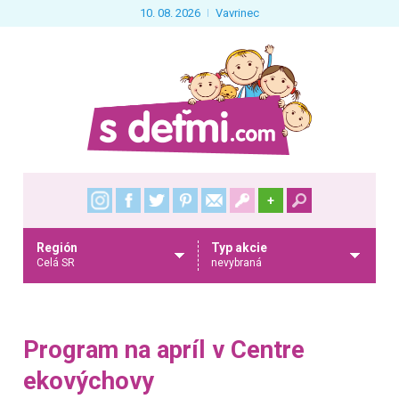
10. 08. 2026
Vavrinec
+
Región
Typ akcie
Celá SR
nevybraná
Program na apríl v Centre
ekovýchovy