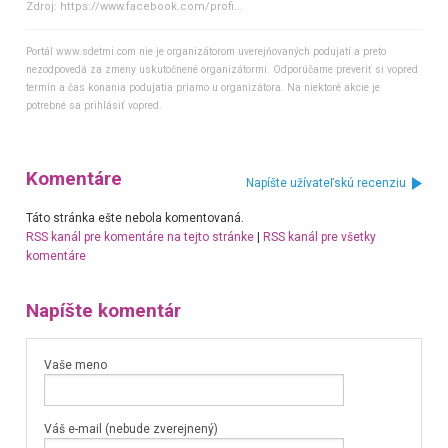
Zdroj:
https://www.facebook.com/profi...
Portál www.sdetmi.com nie je organizátorom uverejňovaných podujatí a preto
nezodpovedá za zmeny uskutočnené organizátormi. Odporúčame preveriť si vopred
termín a čas konania podujatia priamo u organizátora. Na niektoré akcie je
potrebné sa prihlásiť vopred.
Komentáre
Napíšte užívateľskú recenziu
Táto stránka ešte nebola komentovaná.
RSS kanál pre komentáre na tejto stránke
|
RSS kanál pre všetky
komentáre
Napíšte komentár
Vaše meno
Váš e-mail (nebude zverejnený)