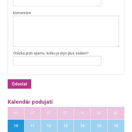
Komentáre
Otázka proti spamu: koľko je štyri plus sedem?
Kalendár podujatí
PO
UT
ST
ŠT
PI
SO
NE
10
11
12
13
14
15
16