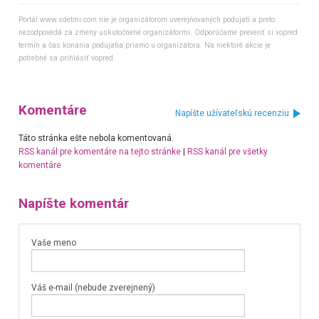
Portál www.sdetmi.com nie je organizátorom uverejňovaných podujatí a preto
nezodpovedá za zmeny uskutočnené organizátormi. Odporúčame preveriť si vopred
termín a čas konania podujatia priamo u organizátora. Na niektoré akcie je
potrebné sa prihlásiť vopred.
Komentáre
Napíšte užívateľskú recenziu
Táto stránka ešte nebola komentovaná.
RSS kanál pre komentáre na tejto stránke
|
RSS kanál pre všetky
komentáre
Napíšte komentár
Vaše meno
Váš e-mail (nebude zverejnený)