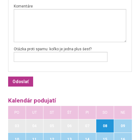
Komentáre
Otázka proti spamu: koľko je jedna plus šesť?
Kalendár podujatí
PO
UT
ST
ŠT
PI
SO
NE
03
04
05
06
07
08
09
10
11
12
13
14
15
16