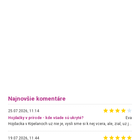
Najnovšie komentáre
25.07.2026, 11:14
Hojdačky v prírode - kde všade sú ukryté?
Eva
Hojdacka v Krpelanoch uz nie je, vysli sme si k nej vcera, ale, zial, uz je znicena. Ak sem planujete cestu len kvoli hojdacke, mozete si ju usetrit. Krasny vyhlad je tu vsak aj bez hojdacky :-)
19.07.2026, 11:44