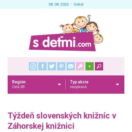
08. 08. 2026
Oskár
+
Región
Typ akcie
Celá SR
nevybraná
Týždeň slovenských knižníc v
Záhorskej knižnici