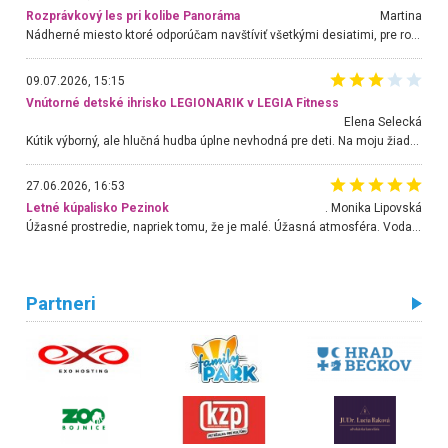
Rozprávkový les pri kolibe Panoráma
Martina
Nádherné miesto ktoré odporúčam navštíviť všetkými desiatimi, pre rodiny s deťmi, dôchodcom... Proste a jednoducho ozaj rozprávkový les.. určite ešte prídeme. Odniesli sme si na pamiatku krásne tričká,
09.07.2026, 15:15
Vnútorné detské ihrisko LEGIONARIK v LEGIA Fitness
Elena Selecká
Kútik výborný, ale hlučná hudba úplne nevhodná pre deti. Na moju žiadosť o aspoň sušenie nereagovali.
27.06.2026, 16:53
Letné kúpalisko Pezinok
. Monika Lipovská
Úžasné prostredie, napriek tomu, že je malé. Úžasná atmosféra. Voda fantastická a nádherná. Ľudí je pomerne veľa, ale su mili a ohľaduplní. Je veľmi zaujímavé sledovať, ako dokážu spolu športovať cudzí ľudia a bez ohľadu na vek. Vládne tu pohoda. Vnuka neviem dostať z vody. Ďakujem za krásny deň . Urcite sa sem vrátim. Jediný problém je s parkovaním, ale aj ten sa mi podarilo vyriešiť. Monika Bratislava
Partneri