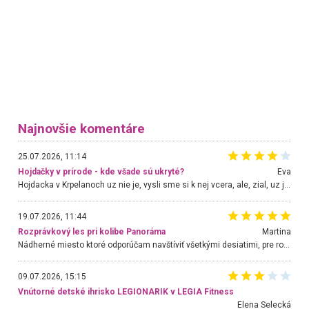
Najnovšie komentáre
25.07.2026, 11:14
Hojdačky v prírode - kde všade sú ukryté?
Eva
Hojdacka v Krpelanoch uz nie je, vysli sme si k nej vcera, ale, zial, uz je znicena. Ak sem planujete cestu len kvoli hojdacke, mozete si ju usetrit. Krasny vyhlad je tu vsak aj bez hojdacky :-)
19.07.2026, 11:44
Rozprávkový les pri kolibe Panoráma
Martina
Nádherné miesto ktoré odporúčam navštíviť všetkými desiatimi, pre rodiny s deťmi, dôchodcom... Proste a jednoducho ozaj rozprávkový les.. určite ešte prídeme. Odniesli sme si na pamiatku krásne tričká,
09.07.2026, 15:15
Vnútorné detské ihrisko LEGIONARIK v LEGIA Fitness
Elena Selecká