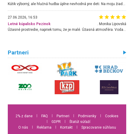
Kútik výborný, ale hlučná hudba úplne nevhodná pre deti. Na moju žiadosť o aspoň sušenie nereagovali.
27.06.2026, 16:53
Letné kúpalisko Pezinok
. Monika Lipovská
Úžasné prostredie, napriek tomu, že je malé. Úžasná atmosféra. Voda fantastická a nádherná. Ľudí je pomerne veľa, ale su mili a ohľaduplní. Je veľmi zaujímavé sledovať, ako dokážu spolu športovať cudzí ľudia a bez ohľadu na vek. Vládne tu pohoda. Vnuka neviem dostať z vody. Ďakujem za krásny deň . Urcite sa sem vrátim. Jediný problém je s parkovaním, ale aj ten sa mi podarilo vyriešiť. Monika Bratislava
Partneri
2% z dane
l
FAQ
l
Partneri
l
Podmienky
l
Cookies
l
GDPR
l
Štatút súťaží
O nás
l
Reklama
l
Kontakt
l
Spracovanie súhlasu