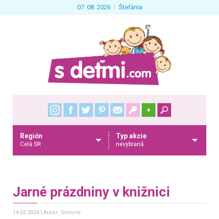
07. 08. 2026
Štefánia
+
Región
Typ akcie
Celá SR
nevybraná
Jarné prázdniny v knižnici
14.02.2024
Autor: Simona