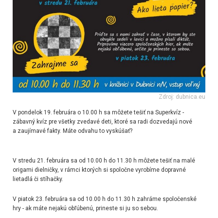
Zdroj: dubnica.eu
V pondelok
19. februára o 10.00 h sa môžete tešiť na Superkvíz
-
zábavný kvíz pre všetky zvedavé deti, ktoré sa radi dozvedajú nové
a zaujímavé fakty. Máte odvahu to vyskúšať?
V stredu
21. februára sa od 10.00 h do 11.30 h môžete tešiť na malé
origami dielničky
, v rámci ktorých si spoločne vyrobíme dopravné
lietadlá či stíhačky.
V piatok
23. februára sa od 10.00 h do 11.30 h zahráme spoločenské
hry
- ak máte nejakú obľúbenú, prineste si ju so sebou.