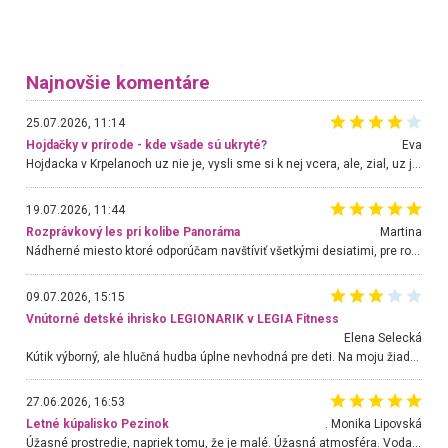
Najnovšie komentáre
25.07.2026, 11:14
Hojdačky v prírode - kde všade sú ukryté?
Eva
Hojdacka v Krpelanoch uz nie je, vysli sme si k nej vcera, ale, zial, uz je znicena. Ak sem planujete cestu len kvoli hojdacke, mozete si ju usetrit. Krasny vyhlad je tu vsak aj bez hojdacky :-)
19.07.2026, 11:44
Rozprávkový les pri kolibe Panoráma
Martina
Nádherné miesto ktoré odporúčam navštíviť všetkými desiatimi, pre rodiny s deťmi, dôchodcom... Proste a jednoducho ozaj rozprávkový les.. určite ešte prídeme. Odniesli sme si na pamiatku krásne tričká,
09.07.2026, 15:15
Vnútorné detské ihrisko LEGIONARIK v LEGIA Fitness
Elena Selecká
Kútik výborný, ale hlučná hudba úplne nevhodná pre deti. Na moju žiadosť o aspoň sušenie nereagovali.
27.06.2026, 16:53
Letné kúpalisko Pezinok
. Monika Lipovská
Úžasné prostredie, napriek tomu, že je malé. Úžasná atmosféra. Voda fantastická a nádherná. Ľudí je pomerne veľa, ale su mili a ohľaduplní. Je veľmi zaujímavé sledovať, ako dokážu spolu športovať cudzí ľudia a bez ohľadu na vek. Vládne tu pohoda. Vnuka neviem dostať z vody. Ďakujem za krásny deň . Urcite sa sem vrátim. Jediný problém je s parkovaním, ale aj ten sa mi podarilo vyriešiť. Monika Bratislava