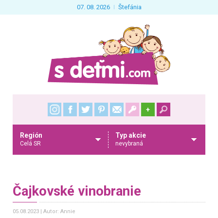
07. 08. 2026
Štefánia
+
Región
Typ akcie
Celá SR
nevybraná
Čajkovské vinobranie
05.08.2023
Autor: Annie