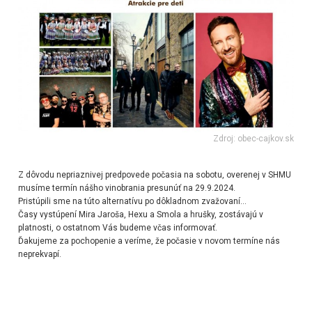
Zdroj: obec-cajkov.sk
Z dôvodu nepriaznivej predpovede počasia na sobotu, overenej v SHMU
musíme termín nášho vinobrania presunúť na 29.9.2024.
Pristúpili sme na túto alternatívu po dôkladnom zvažovaní...
Časy vystúpení Mira Jaroša, Hexu a Smola a hrušky, zostávajú v
platnosti, o ostatnom Vás budeme včas informovať.
Ďakujeme za pochopenie a veríme, že počasie v novom termíne nás
neprekvapí.