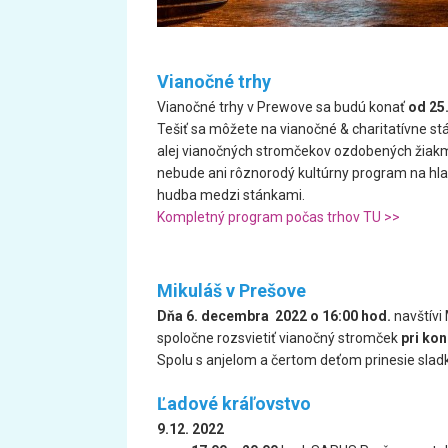
Vianočné trhy
Vianočné trhy v Prewove sa budú konať
od 25.
Tešiť sa môžete na vianočné & charitatívne st
alej vianočných stromčekov ozdobených žiakm
nebude ani rôznorodý kultúrny program na hla
hudba medzi stánkami.
Kompletný program počas trhov TU >>
Mikuláš v Prešove
Dňa 6. decembra 2022 o 16:00 hod.
navštívi
spoločne rozsvietiť vianočný stromček
pri kon
Spolu s anjelom a čertom deťom prinesie sladk
Ľadové kráľovstvo
9.12. 2022