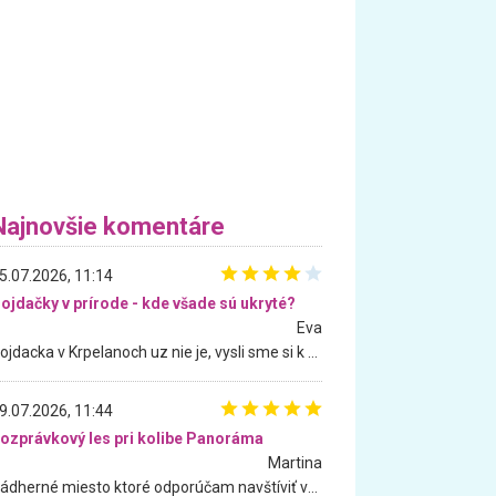
Najnovšie komentáre
5.07.2026, 11:14
ojdačky v prírode - kde všade sú ukryté?
Eva
Hojdacka v Krpelanoch uz nie je, vysli sme si k nej vcera, ale, zial, uz je znicena. Ak sem planujete cestu len kvoli hojdacke, mozete si ju usetrit. Krasny vyhlad je tu vsak aj bez hojdacky :-)
9.07.2026, 11:44
ozprávkový les pri kolibe Panoráma
Martina
Nádherné miesto ktoré odporúčam navštíviť všetkými desiatimi, pre rodiny s deťmi, dôchodcom... Proste a jednoducho ozaj rozprávkový les.. určite ešte prídeme. Odniesli sme si na pamiatku krásne tričká,