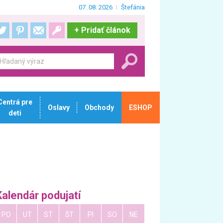
07. 08. 2026
Štefánia
+
Pridať článok
Centrá pre
Oslavy
Obchody
ESHOP
deti
Kalendár podujatí
PO
UT
ST
ŠT
PI
SO
NE