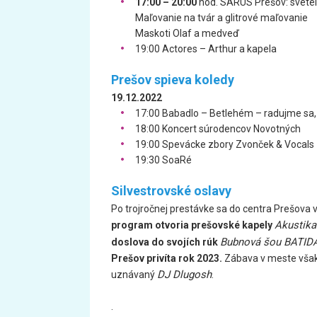
17:00 – 20:00
hod. SARUS Prešov: svetel
Maľovanie na tvár a glitrové maľovanie
Maskoti Olaf a medveď
19:00 Actores – Arthur a kapela
Prešov spieva koledy
19.12.2022
17:00 Babadlo – Betlehém – radujme sa
18:00 Koncert súrodencov Novotných
19:00 Spevácke zbory Zvonček & Vocals
19:30 SoaRé
Silvestrovské oslavy
Po trojročnej prestávke sa do centra Prešova v
Akustika
program otvoria prešovské kapely
Bubnová šou BATID
doslova do svojích rúk
Prešov privíta rok 2023.
Zábava v meste však 
DJ Dlugosh
uznávaný
.
.