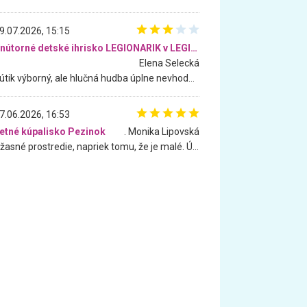
9.07.2026, 15:15
Vnútorné detské ihrisko LEGIONARIK v LEGIA Fitness
Elena Selecká
Kútik výborný, ale hlučná hudba úplne nevhodná pre deti. Na moju žiadosť o aspoň sušenie nereagovali.
7.06.2026, 16:53
etné kúpalisko Pezinok
. Monika Lipovská
Úžasné prostredie, napriek tomu, že je malé. Úžasná atmosféra. Voda fantastická a nádherná. Ľudí je pomerne veľa, ale su mili a ohľaduplní. Je veľmi zaujímavé sledovať, ako dokážu spolu športovať cudzí ľudia a bez ohľadu na vek. Vládne tu pohoda. Vnuka neviem dostať z vody. Ďakujem za krásny deň . Urcite sa sem vrátim. Jediný problém je s parkovaním, ale aj ten sa mi podarilo vyriešiť. Monika Bratislava