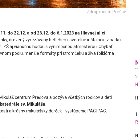
Zdroj: mesto Prešov
11. do 22.12. a od 26.12. do 6.1.2023 na Hlavnej ulici.
ánky, drevený vyrezávaný betlehem, svetelné inštalácie v parku,
i ZŠ aj vianočnú hudbu s výnimočnou atmosférou. Chýbať
vnom pódiu, menšie formáty pri stromčeku a živá folklórna
2
H
 Mikuláš centrum Prešova a pozýva všetkých rodičov a deti
katedrále sv. Mikuláša.
osti a krásny mikulášsky darček - vystúpenie PACI PAC.
1
R