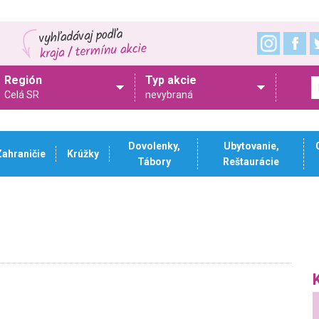
Región
Typ akcie
Celá SR
nevybraná
Dovolenky,
Ubytovanie,
Zahraničie
Krúžky
Tábory
Reštaurácie