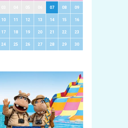
03
04
05
06
07
08
09
10
11
12
13
14
15
16
17
18
19
20
21
22
23
24
25
26
27
28
29
30