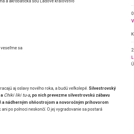
ná a akrobatická šou Ľadové kráľovstvo
0
, veseľme sa
2
L
racajú aj oslavy nového roka, a budú veľkolepé.
Silvestrovský
Chiki liki tu-a
a
, po nich prevezme silvestrovskú zábavu
A
a nádherným ohňostrojom a novoročným príhovorom
ani po polnoci neskončí. O jej vygradovanie sa postará