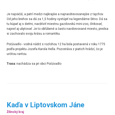
Je najväčší, a patrí medzi najkrajšie a najnavštevovanejšie z tajchov.
Od jeho brehov sa dá za 1,5 hodiny vystúpiť na legendárne Sitno. Dá sa
tu kúpať aj s deťmi, navštíviť miestnu gazdovskú mini-zoo, člnkovať,
najesť aj ubytovať. Je to obľúbené a často navštevované miesto, predsa
si zachovalo svoju krásu a romantiku.
Počúvadlo - vodná nádrž s rozlohou 12 ha bola postavená v roku 1775
podľa projektu Jozefa Karola Hella. Pozostáva z piatich hrádzí, čo je
určitou raritou.
Trasa:
nachádza sa pri obci Počúvadlo
Kaďa v Liptovskom Jáne
Žilinský kraj