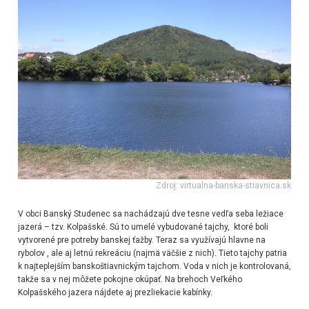
Zdroj: virtualna-banska-stiavnica.sk
V obci Banský Studenec sa nachádzajú dve tesne vedľa seba ležiace
jazerá – tzv. Kolpašské. Sú to umelé vybudované tajchy, ktoré boli
vytvorené pre potreby banskej ťažby. Teraz sa využívajú hlavne na
rybolov , ale aj letnú rekreáciu (najmä väčšie z nich). Tieto tajchy patria
k najteplejším banskoštiavnickým tajchom. Voda v nich je kontrolovaná,
takže sa v nej môžete pokojne okúpať. Na brehoch Veľkého
Kolpašského jazera nájdete aj prezliekacie kabínky.