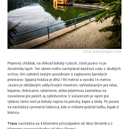
Zdroj: kosiceregion.com
Príjemný chládok, na vlhkosť bohatý vzduch, čisté jazero- to je
Smolnícky tajch. Ten okrem iného zachytával dažďovú vodu z okolitých
vrchov, čím zabránil častým povodniam a zaplaveniu banských
priestorov. Sypaná hrádza je dlhá 190 metrov a vysoká 16 metrov.
Jazero je obľúbeným oddychovým miestom, vyhľadávaným pre relax,
kúpanie, člnkovanie, rybárčenie, alebo príjemnou zastávkou na
osvieženie pre peších aj cykloturistov. V súčasnosti je rajom pre
rybárov, tento revír je bohatý najmä na pstruhy, kapre a šťuky. Pri jazere
sa nachádza vynovená lodenica, kde si môžete požičať loďku, kajak či
bránicu.
Trasa:
nachádza sa 4 kilometre juhozápadne od obce Smolník a 2
kilometre severovýchodne od obce Úhorná.