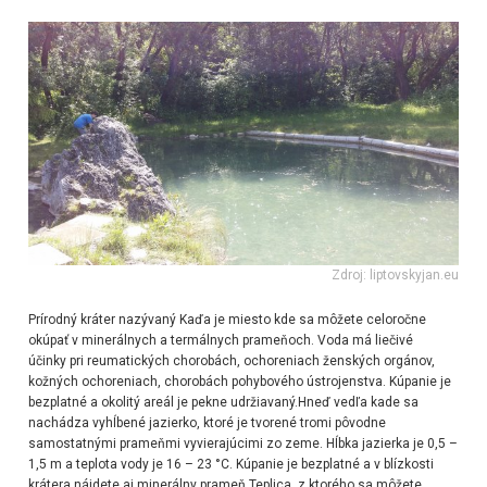
Zdroj: liptovskyjan.eu
Prírodný kráter nazývaný Kaďa je miesto kde sa môžete celoročne
okúpať v minerálnych a termálnych prameňoch. Voda má liečivé
účinky pri reumatických chorobách, ochoreniach ženských orgánov,
kožných ochoreniach, chorobách pohybového ústrojenstva. Kúpanie je
bezplatné a okolitý areál je pekne udržiavaný.Hneď vedľa kade sa
nachádza vyhĺbené jazierko, ktoré je tvorené tromi pôvodne
samostatnými prameňmi vyvierajúcimi zo zeme. Hĺbka jazierka je 0,5 –
1,5 m a teplota vody je 16 – 23 °C. Kúpanie je bezplatné a v blízkosti
krátera nájdete aj minerálny prameň Teplica, z ktorého sa môžete