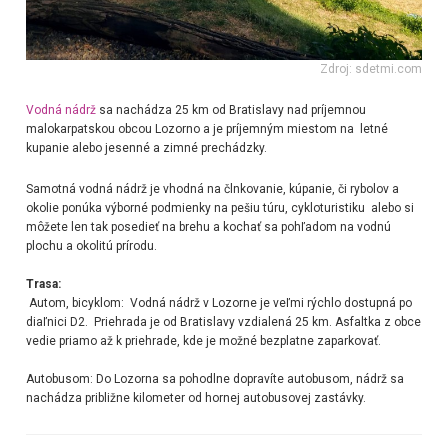
Zdroj: sdetmi.com
Vodná nádrž
sa nachádza 25 km od Bratislavy nad príjemnou
malokarpatskou obcou Lozorno a je príjemným miestom na letné
kupanie alebo jesenné a zimné prechádzky.
Samotná vodná nádrž je vhodná na člnkovanie, kúpanie, či rybolov a
okolie ponúka výborné podmienky na pešiu túru, cykloturistiku alebo si
môžete len tak posedieť na brehu a kochať sa pohľadom na vodnú
plochu a okolitú prírodu.
Trasa:
Autom, bicyklom: Vodná nádrž v Lozorne je veľmi rýchlo dostupná po
diaľnici D2. Priehrada je od Bratislavy vzdialená 25 km. Asfaltka z obce
vedie priamo až k priehrade, kde je možné bezplatne zaparkovať.
Autobusom: Do Lozorna sa pohodlne dopravíte autobusom, nádrž sa
nachádza približne kilometer od hornej autobusovej zastávky.