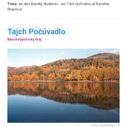
Trasa:
pri obci Banský Studenec - asi
7 km východne od Banskej
Štiavnice.
Tajch Počúvadlo
Banskobystrický kraj
Zdroj: kupaliska.sk