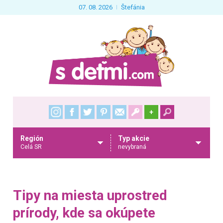
07. 08. 2026
Štefánia
+
Región
Typ akcie
Celá SR
nevybraná
Tipy na miesta uprostred
prírody, kde sa okúpete