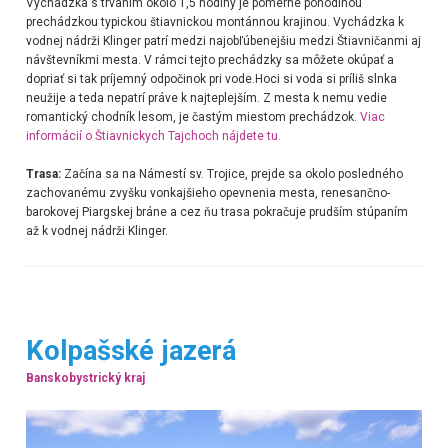
Vychádzka s trvaním okolo 1,5 hodiny je pomerne pohodlnou
prechádzkou typickou štiavnickou montánnou krajinou. Vychádzka k
vodnej nádrži Klinger patrí medzi najobľúbenejšiu medzi Štiavničanmi aj
návštevníkmi mesta. V rámci tejto prechádzky sa môžete okúpať a
dopriať si tak príjemný odpočinok pri vode.Hoci si v
oda si príliš slnka
neužije a teda nepatrí práve k najteplejším. Z mesta k nemu vedie
romantický chodník lesom, je častým miestom prechádzok.
Viac
informácií o Štiavnickych Tajchoch nájdete tu.
Trasa:
Začína sa
na Námestí sv. Trojice, prejde sa okolo posledného
zachovanému zvyšku vonkajšieho opevnenia mesta, renesančno-
barokovej Piargskej bráne a cez ňu trasa pokračuje prudším stúpaním
až k vodnej nádrži Klinger.
Kolpašské jazerá
Banskobystrický kraj