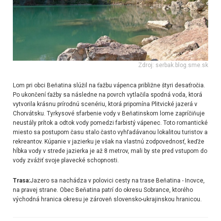
Zdroj: serbak.blog.sme.sk
Lom pri obci Beňatina slúžil na ťažbu vápenca približne štyri desaťročia.
Po ukončení ťažby sa následne na povrch vytlačila spodná voda, ktorá
vytvorila krásnu prírodnú scenériu, ktorá pripomína Plitvické jazerá v
Chorvátsku. Tyrkysové sfarbenie vody v Beňatinskom lome zapríčiňuje
neustály prítok a odtok vody pomedzi farbistý vápenec. Toto romantické
miesto sa postupom času stalo často vyhľadávanou lokalitou turistov a
rekreantov. Kúpanie v jazierku je však na vlastnú zodpovednosť, keďže
hĺbka vody v strede jazierka je až 8 metrov, mali by ste pred vstupom do
vody zvážiť svoje plavecké schopnosti.
Trasa:
Jazero sa nachádza v polovici cesty na trase Beňatina - Inovce,
na pravej strane. Obec Beňatina patrí do okresu Sobrance, ktorého
východná hranica okresu je zároveň slovensko-ukrajinskou hranicou.