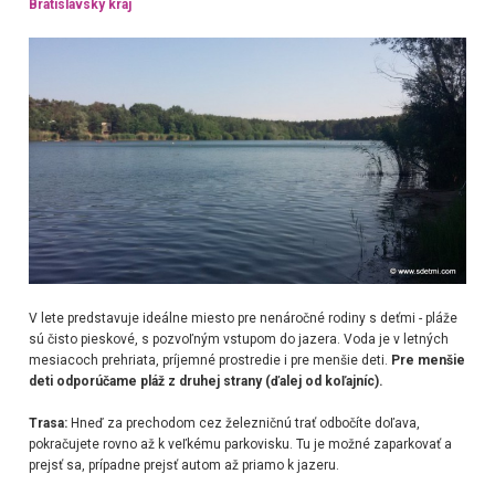
Bratislavský kraj
V lete predstavuje ideálne miesto pre nenáročné rodiny s deťmi - pláže
sú čisto pieskové, s pozvoľným vstupom do jazera. Voda je v letných
mesiacoch prehriata, príjemné prostredie i pre menšie deti.
Pre menšie
deti odporúčame pláž z druhej strany (ďalej od koľajníc).
Trasa:
Hneď za prechodom cez železničnú trať odbočíte doľava,
pokračujete rovno až k veľkému parkovisku. Tu je možné zaparkovať a
prejsť sa, prípadne prejsť autom až priamo k jazeru.