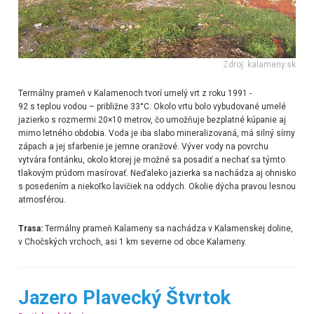
Zdroj: kalameny.sk
Termálny prameň v Kalamenoch tvorí umelý vrt z roku 1991 -
92 s teplou vodou – približne 33°C. Okolo vrtu bolo vybudované umelé
jazierko s rozmermi 20×10 metrov, čo umožňuje bezplatné kúpanie aj
mimo letného obdobia. Voda je iba slabo mineralizovaná, má silný sírny
zápach a jej sfarbenie je jemne oranžové. Výver vody na povrchu
vytvára fontánku, okolo ktorej je možné sa posadiť a nechať sa týmto
tlakovým prúdom masírovať. Neďaleko jazierka sa nachádza aj ohnisko
s posedením a niekoľko lavičiek na oddych. Okolie dýcha pravou lesnou
atmosférou.
Trasa:
Termálny prameň Kalameny sa nachádza v Kalamenskej doline,
v Chočských vrchoch, asi 1 km severne od obce Kalameny.
Jazero Plavecký Štvrtok