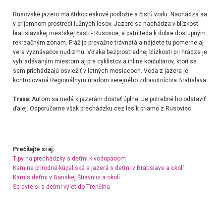
Rusovské jazero má štrkopieskové podložie a čistú vodu. Nachádza sa
v príjemnom
prostredí lužných lesov. Jazero sa nachádza v blízkosti
bratislavskej mestskej časti - Rusovce, a patrí teda k dobre dostupným
rekreačným zónam.
Pláž je prevažne trávnatá a nájdete tu pomerne aj
veľa vyznávačov nudizmu.
Vďaka bezprostrednej blízkosti pri hrádze je
vyhľadávaným miestom aj pre cyklistov a inline korčuliarov, ktorí sa
sem prichádzajú osviežiť v letných mesiacoch.
Voda z jazera je
kontrolovaná Regionálnym úradom verejného zdravotníctva Bratislava.
Trasa:
Autom sa nedá k jazerám dostať úplne. Je potrebné ho odstaviť
ďalej. Odporúčame však prechádzku cez lesík priamo z Rusoviec.
Prečítajte si aj:
Tipy na prechádzky s deťmi k vodopádom
Kam na prírodné kúpaliská a jazerá s deťmi v Bratislave a okolí
Kam s deťmi v Banskej Štiavnici a okolí
Spravte si s deťmi výlet do Trenčína