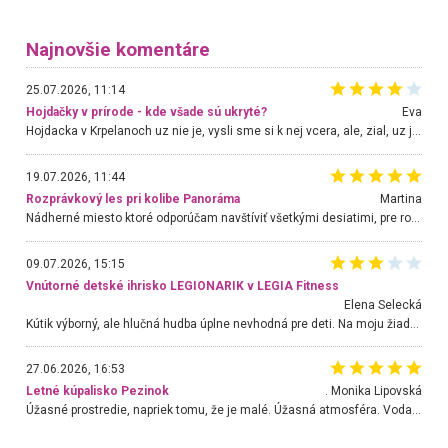
Najnovšie komentáre
25.07.2026, 11:14
Hojdačky v prírode - kde všade sú ukryté?
Eva
Hojdacka v Krpelanoch uz nie je, vysli sme si k nej vcera, ale, zial, uz je znicena. Ak sem planujete cestu len kvoli hojdacke, mozete si ju usetrit. Krasny vyhlad je tu vsak aj bez hojdacky :-)
19.07.2026, 11:44
Rozprávkový les pri kolibe Panoráma
Martina
Nádherné miesto ktoré odporúčam navštíviť všetkými desiatimi, pre rodiny s deťmi, dôchodcom... Proste a jednoducho ozaj rozprávkový les.. určite ešte prídeme. Odniesli sme si na pamiatku krásne tričká,
09.07.2026, 15:15
Vnútorné detské ihrisko LEGIONARIK v LEGIA Fitness
Elena Selecká
Kútik výborný, ale hlučná hudba úplne nevhodná pre deti. Na moju žiadosť o aspoň sušenie nereagovali.
27.06.2026, 16:53
Letné kúpalisko Pezinok
. Monika Lipovská
Úžasné prostredie, napriek tomu, že je malé. Úžasná atmosféra. Voda fantastická a nádherná. Ľudí je pomerne veľa, ale su mili a ohľaduplní. Je veľmi zaujímavé sledovať, ako dokážu spolu športovať cudzí ľudia a bez ohľadu na vek. Vládne tu pohoda. Vnuka neviem dostať z vody. Ďakujem za krásny deň . Urcite sa sem vrátim. Jediný problém je s parkovaním, ale aj ten sa mi podarilo vyriešiť. Monika Bratislava