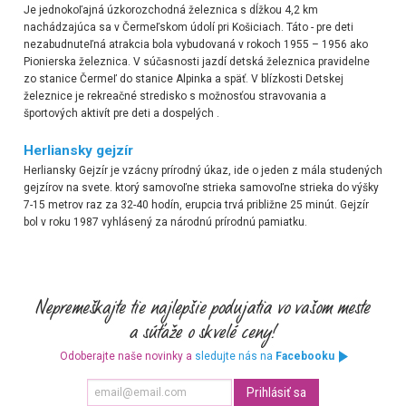
Je jednokoľajná úzkorozchodná železnica s dĺžkou 4,2 km
nachádzajúca sa v Čermeľskom údolí pri Košiciach.
Táto - pre deti
nezabudnuteľná atrakcia
bola vybudovaná v rokoch 1955 – 1956 ako
Pionierska železnica. V súčasnosti jazdí detská železnica pravidelne
zo stanice Čermeľ do stanice Alpinka a späť. V blízkosti Detskej
železnice je rekreačné stredisko s možnosťou stravovania a
športových aktivít pre deti a dospelých .
Herliansky gejzír
Herliansky Gejzír je vzácny prírodný úkaz, ide o jeden z mála studených
gejzírov na svete. ktorý samovoľne strieka samovoľne strieka do výšky
7-15 metrov raz za 32-40 hodín, erupcia trvá približne 25 minút.
Gejzír
bol v roku 1987 vyhlásený za národnú prírodnú pamiatku.
Odoberajte naše novinky a
sledujte nás na
Facebooku