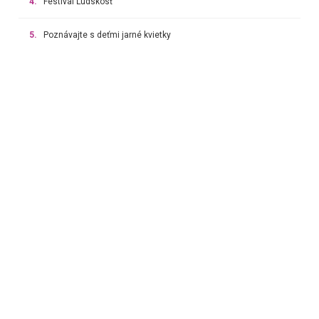
4.
Festival Ľudskosť
5.
Poznávajte s deťmi jarné kvietky