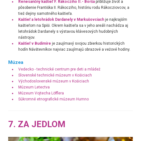
Renesančný kaštieľ F. Rákocziho II.- Borša
približuje život a
pôsobenie Františka II. Rákocziho, históriu rodu Rákocziovcov, a
tiež dejiny samotného kaštieľa.
Kaštieľ a letohrádok Dardanely v Markušovciach
je najkrajším
kaštieľom na Spiši. Okrem kaštieľa sa v jeho areáli nachádza aj
letohrádok Dardanely s výstavou klávesových hudobných
nástrojov.
Kaštieľ v Budimíre
je zaujímavý svojou zbierkou
historických
hodín Návštevníkov najviac zaujímajú obrazové a vežové hodiny.
Múzea
Vedecko - technické centrum pre deti a mládež
Slovenské technické múzeum v Košiciach
Východoslovenské múzeum v Košiciach
Múzeum Letectva
Múzeum Vojtecha Löfflera
Súkromné etnografické múzeum Humno
7. ZA JEDLOM