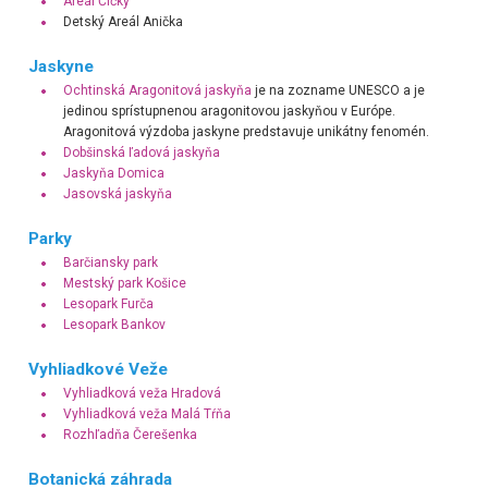
Areál Čičky
Detský Areál Anička
Jaskyne
Ochtinská Aragonitová jaskyňa
je na zozname UNESCO a je
jedinou sprístupnenou aragonitovou jaskyňou v Európe.
Aragonitová výzdoba jaskyne predstavuje unikátny fenomén.
Dobšinská ľadová jaskyňa
Jaskyňa Domica
Jasovská jaskyňa
Parky
Barčiansky park
Mestský park Košice
Lesopark Furča
Lesopark Bankov
Vyhliadkové Veže
Vyhliadková veža Hradová
Vyhliadková veža Malá Tŕňa
Rozhľadňa Čerešenka
Botanická záhrada