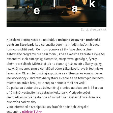
Zdroj: steelpark.sk
Neďaleko centra Košíc sa nachádza
unikátne zábavno - technické
centrum Steelpark
, kde sa snažia deťom a mladým ľuďom hravou
formou priblížiť vedu. Centrum ponúka až štyri poschodia plné
zábavného programu pre celú rodinu, kde sa aktívne zahráte s vyše 50
exponátmi z oblasti optiky, biometrie, strojárstva, geológie, fyziky,
chémie a ďalších. Môžete si tak na vlastnej koži overiť zákony optiky,
fyziky, či magnetizmu a odhaliť prírodné zákonitosti, javy či technické
fenomény. Okrem tejto stálej expozície sa v Steelparku konajú rôzne
iné workshopy či interaktívne výstavy. Učenie sa na tomto jedinečnom
mieste sa stáva hrou, pri ktorej sa nenudia malí ani veľkí.
Do parku sa dostanete zo železničnej stanice autobusom č. 15 a cca
o 10 minút vystúpite na zastávke Kulturpark. V prípade pešej
prechádzky potrvá cesta cca 20 minút. Pre návštevníkov autom je k
dispozícii parkovisko.
Viac informácií o Steelparku, otváracích hodinách, či výške
vstupného
nájdete TU >>