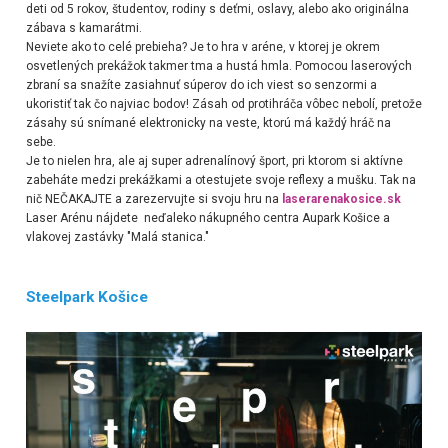
deti od 5 rokov, študentov, rodiny s deťmi, oslavy, alebo ako originálna
zábava s kamarátmi.
Neviete ako to celé prebieha? Je to hra v aréne, v ktorej je okrem
osvetlených prekážok takmer tma a hustá hmla. Pomocou laserových
zbraní sa snažíte zasiahnuť súperov do ich viest so senzormi a
ukoristiť tak čo najviac bodov! Zásah od protihráča vôbec nebolí, pretože
zásahy sú snímané elektronicky na veste, ktorú má každý hráč na
sebe.
Je to nielen hra, ale aj super adrenalínový šport, pri ktorom si aktívne
zabeháte medzi prekážkami a otestujete svoje reflexy a mušku. Tak na
nič NEČAKAJTE a zarezervujte si svoju hru na
laserarenakosice.sk
Laser Arénu nájdete neďaleko nákupného centra Aupark Košice a
vlakovej zastávky "Malá stanica."
Steelpark Košice