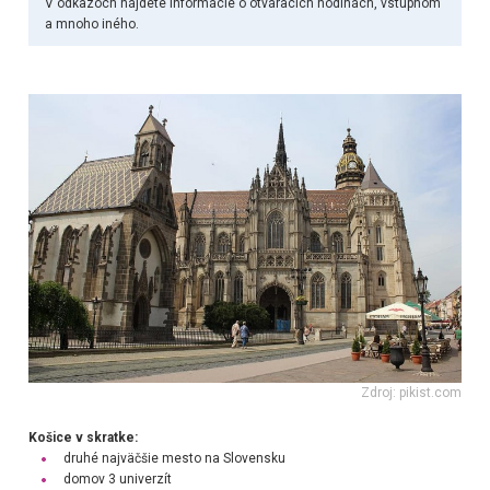
V odkazoch nájdete informácie o otváracích hodinách, vstupnom
a mnoho iného.
Zdroj: pikist.com
Košice v skratke:
druhé najväčšie mesto na Slovensku
domov 3 univerzít