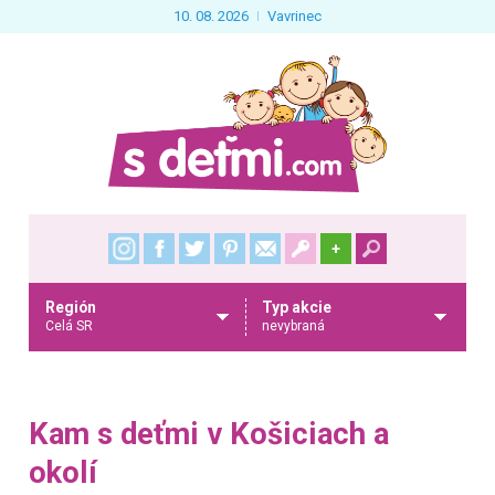
10. 08. 2026
Vavrinec
+
Región
Typ akcie
Celá SR
nevybraná
Kam s deťmi v Košiciach a
okolí