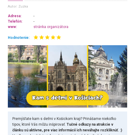
Autor: Zuzka
Adresa:
-
Telefón:
-
www:
stránka organizátora
Hodnotenie:
Premýšľate kam s deťmi v Košickom kraji? Prinášame niekoľko
tipov, ktoré Vás môžu inšpirovať.
Tučné odkazy na atrakcie v
článku sú aktívne, pre viac informácií ich neváhajte rozkliknúť. :)