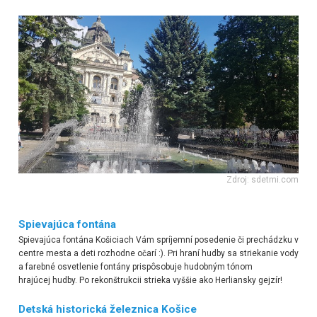
Zdroj: sdetmi.com
Spievajúca fontána
Spievajúca fontána Košiciach Vám spríjemní posedenie či prechádzku v
centre mesta a deti rozhodne očarí :). Pri hraní hudby sa striekanie vody
a farebné osvetlenie fontány prispôsobuje hudobným tónom
hrajúcej hudby. Po rekonštrukcii strieka vyššie ako Herliansky gejzír!
Detská historická železnica Košice