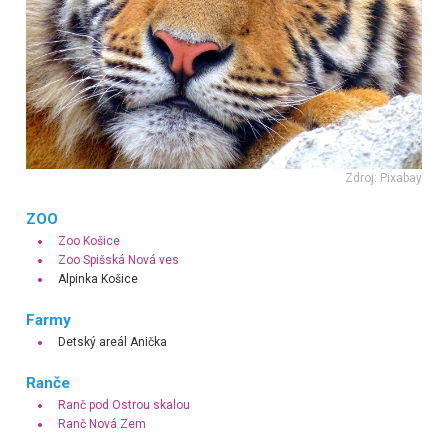
Zdroj: Pixabay
ZOO
Zoo Košice
Zoo Spišská Nová ves
Alpinka Košice
Farmy
Detský areál Anička
Ranče
Ranč pod Ostrou skalou
Ranč Nová Zem