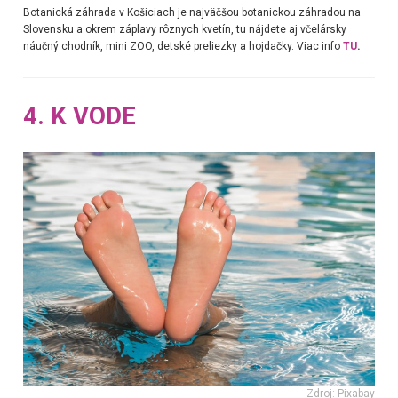
Botanická záhrada v Košiciach je najväčšou botanickou záhradou na
Slovensku a okrem záplavy rôznych kvetín, tu nájdete aj včelársky
náučný chodník, mini ZOO, detské preliezky a hojdačky. Viac info
TU
.
4. K VODE
Zdroj: Pixabay