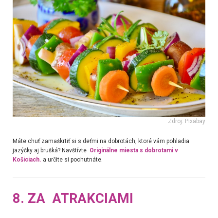
Zdroj: Pixabay
Máte chuť z
amaškrtiť si s deťmi na dobrotách, ktoré vám pohladia
jazýčky aj brušká? Navštívte
Originálne miesta s dobrotami v
Košiciach.
a určite si pochutnáte.
8. ZA ATRAKCIAMI