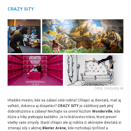
CRAZY SiTY
Zdroj: crazysity.sk
Hľadáte miesto, kde sa zabaví celá rodina? Chlapci aj dievčatá, malí aj
veľkáči, dokonca aj dospeláci?
CRAZY SiTY
je zážitkový park plný
dobrodružstva a zábavy! Nechajte sa uniesť kúzlom
Wonderville
, kde
ilúzie a triky prekvapia každého. Je to kráľovstvo trikov, ktoré preverí
všetky vaše zmysly. Starší chlapci ale aj rodičia či akčnejšie dievčatá si
zmerajú sily v akčnej
Blaster Aréne
, kde rozhodujú rýchlosť a