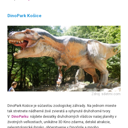
DinoPark Košice
Zdroj: sdetmi.com
DinoPark Košice
je súčasťou zoologickej záhrady
.
Na jednom mieste
tak stretnete nádherné živé zvieratá a vyhynuté druhohorné tvory.
V
DinoParku
nájdete desiatky druhohorných vládcov našej planéty v
životných veľkostiach, unikátne 3D Kino zdarma, detské atrakcie,
paleontologické ihrisko, občerstvenie v DinoGrile a mnoho