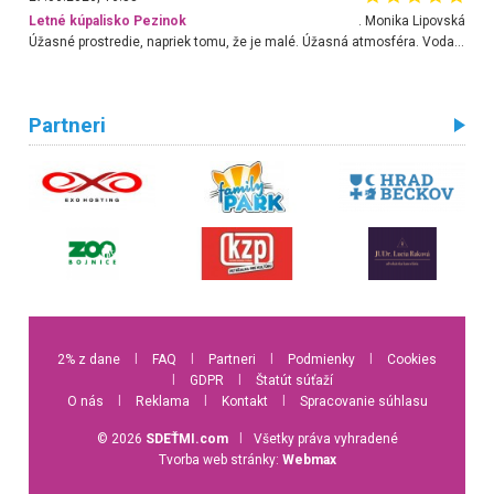
Letné kúpalisko Pezinok
. Monika Lipovská
Úžasné prostredie, napriek tomu, že je malé. Úžasná atmosféra. Voda fantastická a nádherná. Ľudí je pomerne veľa, ale su mili a ohľaduplní. Je veľmi zaujímavé sledovať, ako dokážu spolu športovať cudzí ľudia a bez ohľadu na vek. Vládne tu pohoda. Vnuka neviem dostať z vody. Ďakujem za krásny deň . Urcite sa sem vrátim. Jediný problém je s parkovaním, ale aj ten sa mi podarilo vyriešiť. Monika Bratislava
Partneri
2% z dane
l
FAQ
l
Partneri
l
Podmienky
l
Cookies
l
GDPR
l
Štatút súťaží
O nás
l
Reklama
l
Kontakt
l
Spracovanie súhlasu
© 2026
SDEŤMI.com
l
Všetky práva vyhradené
Tvorba web stránky:
Webmax