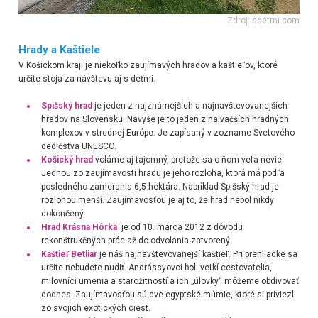
Zdroj: sdetmi.com
Hrady a Kaštiele
V Košickom kraji je niekoľko zaujímavých hradov a kaštieľov, ktoré
určite stoja za návštevu aj s deťmi.
Spišský hrad
je jeden z najznámejších a najnavštevovanejších
hradov na Slovensku. Navyše je to jeden z najväčších hradných
komplexov v strednej Európe. Je zapísaný v zozname Svetového
dedičstva UNESCO.
Košický hrad
voláme aj tajomný, pretože sa o ňom veľa nevie.
Jednou zo zaujímavosti hradu je jeho rozloha, ktorá má podľa
posledného zamerania 6,5 hektára. Napríklad Spišský hrad je
rozlohou menší. Zaujímavosťou je aj to, že hrad nebol nikdy
dokončený.
Hrad Krásna Hôrka
je od 10. marca 2012 z dôvodu
rekonštrukčných prác až do odvolania zatvorený
Kaštieľ Betliar
je náš najnavštevovanejší kaštieľ.
Pri prehliadke sa
určite nebudete nudiť. Andrássyovci boli veľkí cestovatelia,
milovníci umenia a starožitností a ich „úlovky“ môžeme obdivovať
dodnes. Zaujím
avosťou sú dve egyptské múmie, ktoré si priviezli
zo svojich exotických ciest.