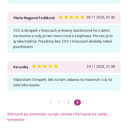
30.11.2020, 07:40
Vlasta Nagyová Fedáková
ZOO a dinopark v Kosiciach je krasny, kazdorocne ho s detmi
navstivime a vzdy je tam nieco nove a zaujimave. Pre nas je to
aj taka tradicia. Prazdniny bez ZOO v Kosiciach akokeby neboli
prazdninami.
24.11.2020, 21:38
Veronika
Odporúčam Dinopark, deti sa tam zabavia na maximum a aj sa
veľa toho naučia.
«
1
2
3
RSS kanál pre komentáre na tejto stránke
|
RSS kanál pre všetky
komentáre