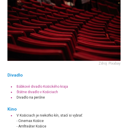
Zdroj: Pixabay
Divadlo
Bábkové divadlo Košického kraja
Štátne divadlo v Košiciach
Divadlo na peróne
Kino
V Košiciach je niekoľko kín, stačí si vybrať:
- Cinemax Košice
- Amfiteáter Košice