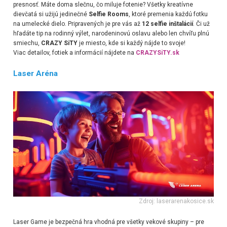
presnosť. Máte doma slečnu, čo miluje fotenie? Všetky kreatívne
dievčatá si užijú jedinečné
Selfie Rooms
, ktoré premenia každú fotku
na umelecké dielo. Pripravených je pre vás až
12 selfie inštalácií
. Či už
hľadáte tip na rodinný výlet, narodeninovú oslavu alebo len chvíľu plnú
smiechu,
CRAZY SiTY
je miesto, kde si každý nájde to svoje!
Viac detailov, fotiek a informácií nájdete na
CRAZYSiTY.sk
Laser Aréna
Zdroj: laserarenakosice.sk
Laser Game je bezpečná hra vhodná pre všetky vekové skupiny – pre