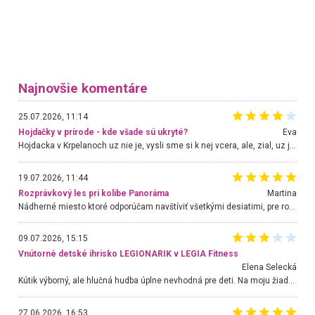
Najnovšie komentáre
25.07.2026, 11:14
Hojdačky v prírode - kde všade sú ukryté?
Eva
Hojdacka v Krpelanoch uz nie je, vysli sme si k nej vcera, ale, zial, uz je znicena. Ak sem planujete cestu len kvoli hojdacke, mozete si ju usetrit. Krasny vyhlad je tu vsak aj bez hojdacky :-)
19.07.2026, 11:44
Rozprávkový les pri kolibe Panoráma
Martina
Nádherné miesto ktoré odporúčam navštíviť všetkými desiatimi, pre rodiny s deťmi, dôchodcom... Proste a jednoducho ozaj rozprávkový les.. určite ešte prídeme. Odniesli sme si na pamiatku krásne tričká,
09.07.2026, 15:15
Vnútorné detské ihrisko LEGIONARIK v LEGIA Fitness
Elena Selecká
Kútik výborný, ale hlučná hudba úplne nevhodná pre deti. Na moju žiadosť o aspoň sušenie nereagovali.
27.06.2026, 16:53