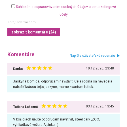
Súhlasím so spracovávaním osobných údajov pre marketingové
účely
Zdroj:
sdetmi.com
zobraziť komentáre (24)
Komentáre
Napíšte užívateľskú recenziu
10.12.2020, 23:48
Danka
Jaskyňa Domica, odporúčam navštíviť. Cela rodina sa nevedela
nabažiť krásou tejto jaskyne, máme kvantum fotiek.
03.12.2020, 13:45
Tatiana Lakomá
V košiciach určite odporúčam navštíviť, steel park ,ZOO,
vyhliadkovú vežu a Alpinku :-)