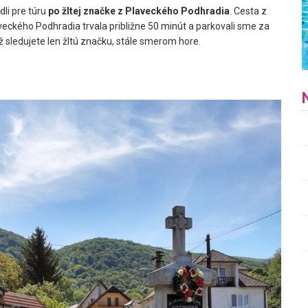
li pre túru
po žltej značke z Plaveckého Podhradia
. Cesta z
veckého Podhradia trvala približne 50 minút a parkovali sme za
ž sledujete len žltú značku, stále smerom hore.