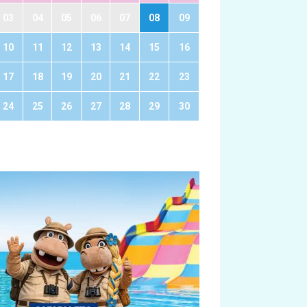
03
04
05
06
07
08
09
10
11
12
13
14
15
16
17
18
19
20
21
22
23
24
25
26
27
28
29
30