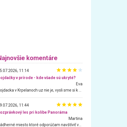
Najnovšie komentáre
5.07.2026, 11:14
ojdačky v prírode - kde všade sú ukryté?
Eva
Hojdacka v Krpelanoch uz nie je, vysli sme si k nej vcera, ale, zial, uz je znicena. Ak sem planujete cestu len kvoli hojdacke, mozete si ju usetrit. Krasny vyhlad je tu vsak aj bez hojdacky :-)
9.07.2026, 11:44
ozprávkový les pri kolibe Panoráma
Martina
Nádherné miesto ktoré odporúčam navštíviť všetkými desiatimi, pre rodiny s deťmi, dôchodcom... Proste a jednoducho ozaj rozprávkový les.. určite ešte prídeme. Odniesli sme si na pamiatku krásne tričká,