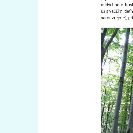
oddýchnete. Násl
už s väčšími deťm
samozrejme), prí