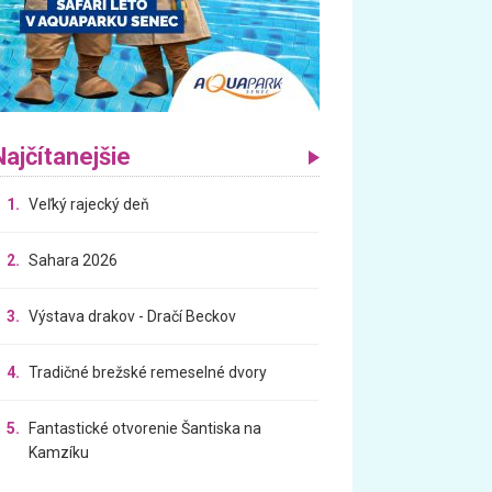
Najčítanejšie
1.
Veľký rajecký deň
2.
Sahara 2026
3.
Výstava drakov - Dračí Beckov
4.
Tradičné brežské remeselné dvory
5.
Fantastické otvorenie Šantiska na
Kamzíku