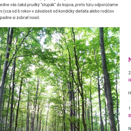
edne vás čaká prudký "stupák" do kopca, preto túru odporúčame
i (cca od 6 rokov v závislosti od kondičky dieťaťa alebo rodičov
padne si zobrať nosič.
2
H
1
R