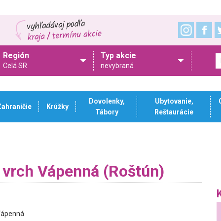
Región
Typ akcie
Celá SR
nevybraná
Dovolenky,
Ubytovanie,
Zahraničie
Krúžky
Tábory
Reštaurácie
a vrch Vápenná (Roštún)
ápenná