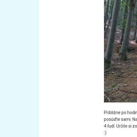
Približne po hodin
posúďte sami. Na
4 ľudí. Určite si
:)