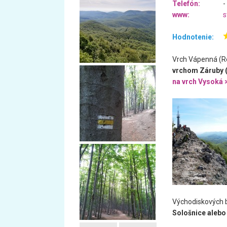
Telefón:
-
www:
s
Hodnotenie:
Vrch Vápenná (Ro
vrchom Záruby (7
na vrch Vysoká 
Východiskových b
Sološnice alebo