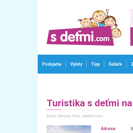
Podujatia
Výlety
Tipy
Súťaže
Turistika s deťmi n
Autor: Simona
, Foto: sdetmi.com
Adresa:
V