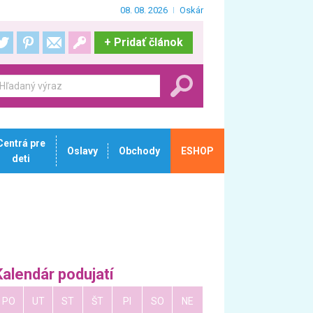
08. 08. 2026
Oskár
+
Pridať článok
Centrá pre
Oslavy
Obchody
ESHOP
deti
Kalendár podujatí
PO
UT
ST
ŠT
PI
SO
NE