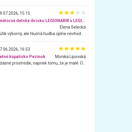
9.07.2026, 15:15
Vnútorné detské ihrisko LEGIONARIK v LEGIA Fitness
Elena Selecká
Kútik výborný, ale hlučná hudba úplne nevhodná pre deti. Na moju žiadosť o aspoň sušenie nereagovali.
7.06.2026, 16:53
etné kúpalisko Pezinok
. Monika Lipovská
Úžasné prostredie, napriek tomu, že je malé. Úžasná atmosféra. Voda fantastická a nádherná. Ľudí je pomerne veľa, ale su mili a ohľaduplní. Je veľmi zaujímavé sledovať, ako dokážu spolu športovať cudzí ľudia a bez ohľadu na vek. Vládne tu pohoda. Vnuka neviem dostať z vody. Ďakujem za krásny deň . Urcite sa sem vrátim. Jediný problém je s parkovaním, ale aj ten sa mi podarilo vyriešiť. Monika Bratislava