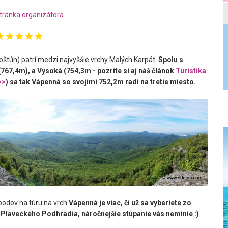
tránka organizátora
štún) patrí medzi najvyššie vrchy Malých Karpát.
Spolu s
67,4m), a Vysoká (754,3m - pozrite si aj náš článok
Turistika
>>
) sa tak Vápenná so svojimi 752,2m radí na tretie miesto.
odov na túru na vrch
Vápenná je viac, či už sa vyberiete zo
 Plaveckého Podhradia, náročnejšie stúpanie vás neminie :)