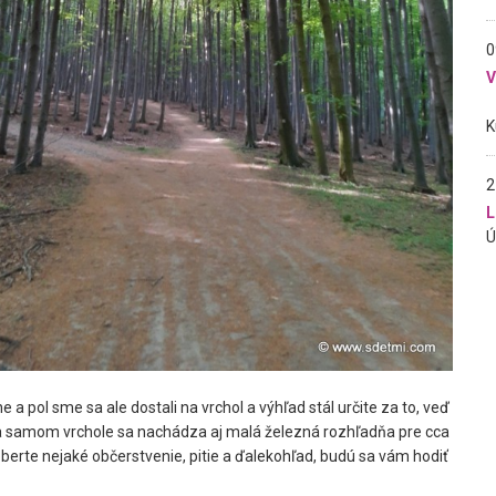
0
2
L
e a pol sme sa ale dostali na vrchol a výhľad stál určite za to, veď
 samom vrchole sa nachádza aj malá železná rozhľadňa pre cca
 zoberte nejaké občerstvenie, pitie a ďalekohľad, budú sa vám hodiť