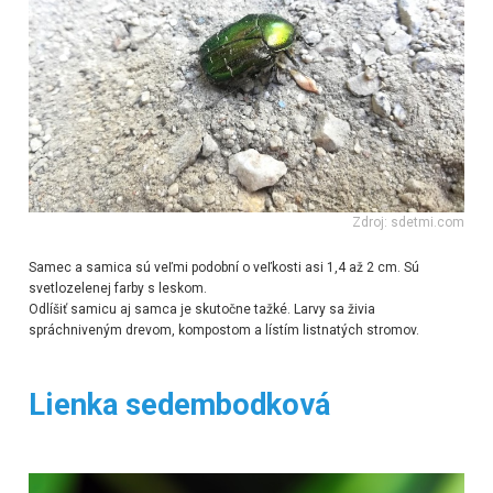
Zdroj: sdetmi.com
Samec a samica sú veľmi podobní o veľkosti asi 1,4 až 2 cm. Sú
svetlozelenej farby s leskom.
Odlíšiť samicu aj samca je skutočne tažké. Larvy sa živia
spráchniveným drevom, kompostom a lístím listnatých stromov.
Lienka sedembodková