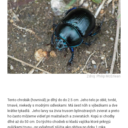
Zdroj: Philip McErlean
Tento chrobák (hovnivál) je dlhý do do 2.5 cm. Jeho telo je oblé, tvrdé,
tmavé, niekedy s modrými odleskami. Má šesť nôh s výbežkami a dve
krátke tykadlá. Jeho larvy sa živia trusom bylinožravých zvierat a preto
ho často môžeme vidieť pri maštaliach a zvieratách. Kopú si chodby
dlhé až do 50 cm. Do týchto chodieb si kladú vajíčka ktoré prikryjú
guličkami trusu - po vyliahnutí slúžia ako obživa po dobu 1 roka.