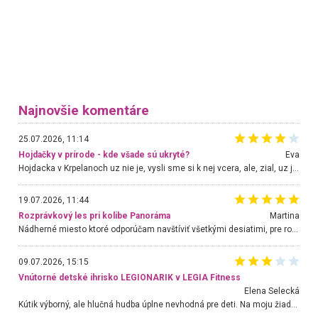
Najnovšie komentáre
25.07.2026, 11:14
Hojdačky v prírode - kde všade sú ukryté?
Eva
Hojdacka v Krpelanoch uz nie je, vysli sme si k nej vcera, ale, zial, uz je znicena. Ak sem planujete cestu len kvoli hojdacke, mozete si ju usetrit. Krasny vyhlad je tu vsak aj bez hojdacky :-)
19.07.2026, 11:44
Rozprávkový les pri kolibe Panoráma
Martina
Nádherné miesto ktoré odporúčam navštíviť všetkými desiatimi, pre rodiny s deťmi, dôchodcom... Proste a jednoducho ozaj rozprávkový les.. určite ešte prídeme. Odniesli sme si na pamiatku krásne tričká,
09.07.2026, 15:15
Vnútorné detské ihrisko LEGIONARIK v LEGIA Fitness
Elena Selecká
Kútik výborný, ale hlučná hudba úplne nevhodná pre deti. Na moju žiadosť o aspoň sušenie nereagovali.