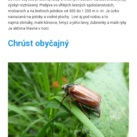
výskyt roztrúsený. Prebýva vo vlhkých lesných spoločenstvách,
močiaroch a na brehoch potokov od 300 do 1 200 m n. m. Je úzko
naviazaná na potoky a vodné plochy. Loví aj pod vodou a to
najmä slimáky, malé kôrovce, hmyz a jeho larvy, žubrienky a malé ryby.
Je aktívna hlavne v noci.
Chrúst obyčajný