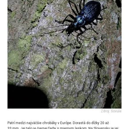
Zdroj: Sovule
Patrí medzi najväčšie chrobáky v Európe. Dorastá do dĺžky 20 až
33 mm. Jej telo je čiernej farby s miernym leskom. Na Slovensku je jej