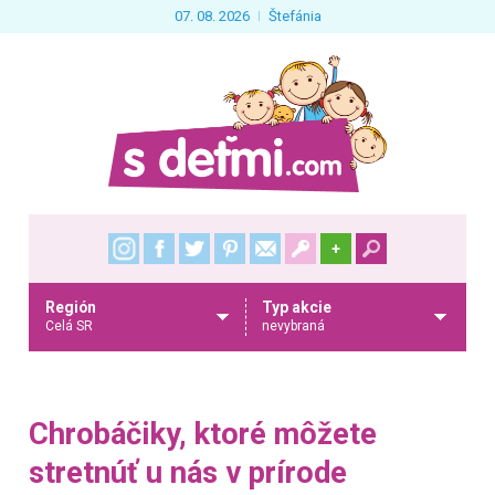
07. 08. 2026
Štefánia
+
Región
Typ akcie
Celá SR
nevybraná
Chrobáčiky, ktoré môžete
stretnúť u nás v prírode