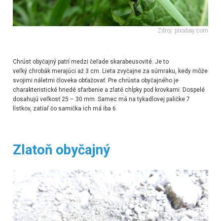
Zdroj: pixabay.com
Chrúst obyčajný patrí medzi čeľade skarabeusovité. Je to
veľký chrobák merajúci až 3 cm. Lieta zvyčajne za súmraku, kedy môže
svojimi náletmi človeka obťažovať. Pre chrústa obyčajného je
charakteristické hnedé sfarbenie a zlaté chĺpky pod krovkami. Dospelé
dosahujú veľkosť 25 – 30 mm. Samec má na tykadlovej paličke 7
lístkov, zatiaľ čo samička ich má iba 6.
Zlatoň obyčajný