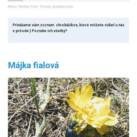
Autor: Danka
, Foto: Sovule, pixabay.com
Prinášame vám zoznam chrobáčikov, ktoré môžete vidieť u nás
v prírode:) Poznáte ich všetky?
Májka fialová