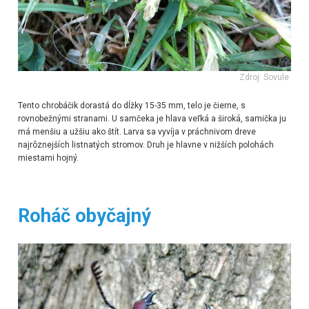
Zdroj: Sovule
Tento chrobáčik dorastá do dĺžky
15-35 mm, telo je čierne, s
rovnobežnými stranami. U samčeka je hlava veľká a široká, samička ju
má menšiu a užšiu ako štít. Larva sa vyvíja v práchnivom dreve
najrôznejších listnatých stromov. Druh je hlavne v nižších polohách
miestami hojný.
Roháč obyčajný