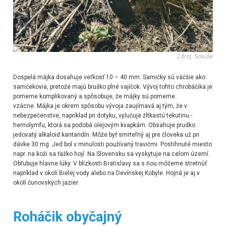
Zdroj: Sovule
Dospelá májka dosahuje veľkosť 10 – 40 mm. Samičky sú väčšie ako
samčekovia, pretože majú bruško plné vajíčok. Vývoj tohto chrobáčika je
pomerne komplikovaný a spôsobuje, že májky sú pomerne
vzácne. Májka je okrem spôsobu vývoja zaujímavá aj tým, že v
nebezpečenstve, napríklad pri dotyku, vylučuje žltkastú tekutinu -
hemolymfu, ktorá sa podobá olejovým kvapkám. Obsahuje prudko
jedovatý alkaloid kantaridín. Môže byť smrteľný aj pre človeka už pri
dávke 30 mg. Jed bol v minulosti používaný travičmi. Postihnuté miesto
napr. na koži sa ťažko hojí. Na Slovensku sa vyskytuje na celom území.
Obľubuje hlavne lúky. V blízkosti Bratislavy sa s ňou môžeme stretnúť
napríklad v okolí Bielej vody alebo na Devínskej Kobyle. Hojná je aj v
okolí čunovských jazier.
Roháčik obyčajný