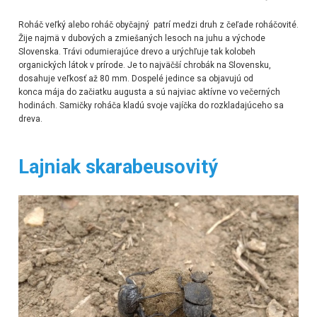
Roháč veľký
alebo
roháč obyčajný
patrí medzi druh z čeľade
roháčovité
.
Žije najmä v dubových a zmiešaných lesoch na juhu a východe
Slovenska. Trávi odumierajúce drevo a urýchľuje tak kolobeh
organických látok v prírode. Je to najväčší
chrobák
na Slovensku,
dosahuje veľkosť až 80 mm.
Dospelé jedince sa objavujú od
konca
mája
do začiatku
augusta
a sú najviac aktívne vo večerných
hodinách. Samičky roháča kladú svoje
vajíčka
do rozkladajúceho sa
dreva.
Lajniak skarabeusovitý