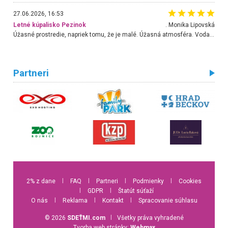
27.06.2026, 16:53
Letné kúpalisko Pezinok
. Monika Lipovská
Úžasné prostredie, napriek tomu, že je malé. Úžasná atmosféra. Voda fantastická a nádherná. Ľudí je pomerne veľa, ale su mili a ohľaduplní. Je veľmi zaujímavé sledovať, ako dokážu spolu športovať cudzí ľudia a bez ohľadu na vek. Vládne tu pohoda. Vnuka neviem dostať z vody. Ďakujem za krásny deň . Urcite sa sem vrátim. Jediný problém je s parkovaním, ale aj ten sa mi podarilo vyriešiť. Monika Bratislava
Partneri
2% z dane
l
FAQ
l
Partneri
l
Podmienky
l
Cookies
l
GDPR
l
Štatút súťaží
O nás
l
Reklama
l
Kontakt
l
Spracovanie súhlasu
© 2026
SDEŤMI.com
l
Všetky práva vyhradené
Tvorba web stránky:
Webmax