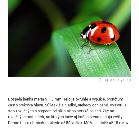
Zdroj: pixabay.com
Dospelá lienka meria 5 – 8 mm. Telo je okrúhle a vypuklé, pronótum
často prekrýva hlavu. Sú lesklé a hladké, niekedy ochlpené. Vyskytuje
sa v rozličných biotopoch od nížin až po horské oblasti. Žije na
rozličných rastlinách, na ktorých larvy aj imága prenasledujú vošky.
Denne tento chrobáčik zožerie až 50 vošiek. Môžu sa dožiť až 15 rokov.