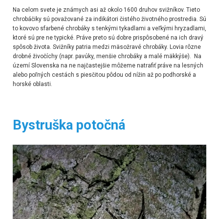
Na celom svete je známych asi až okolo 1600 druhov svižníkov. Tieto
chrobáčiky sú považované za indikátori čistého životného prostredia.
Sú
to kovovo sfarbené
chrobáky
s tenkými
tykadlami
a veľkými hryzadlami,
ktoré sú pre ne typické. Práve preto sú dobre prispôsobené na ich dravý
spôsob života.
Svižníky patria medzi mäsožravé
chrobáky
. Lovia rôzne
drobné živočíchy (napr.
pavúky
, menšie
chrobáky
a malé
mäkkýše
).
Na
území
Slovenska na ne
najčastejšie môžeme natrafiť práve na lesných
alebo poľných cestách s piesčitou pôdou od nížin až po podhorské a
horské oblasti.
Bystruška potočná