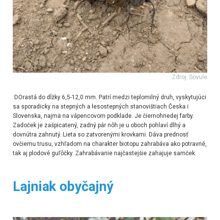
Zdroj: Sovule
DOrastá do dĺžky
6,5-12,0 mm. Patrí medzi teplomilný druh, vyskytujúci
sa sporadicky na stepných a lesostepných stanovištiach Česka i
Slovenska, najmä na vápencovom podklade. Je čiernohnedej farby.
Zadoček je zašpicatený, zadný pár nôh je u oboch pohlaví dlhý a
dovnútra zahnutý. Lieta so zatvorenými krovkami. Dáva prednosť
ovčiemu trusu, vzhľadom na charakter biotopu zahrabáva ako potravné,
tak aj plodové guľôčky. Zahrabávanie najčastejšie zahajuje samček.
Lajniak obyčajný