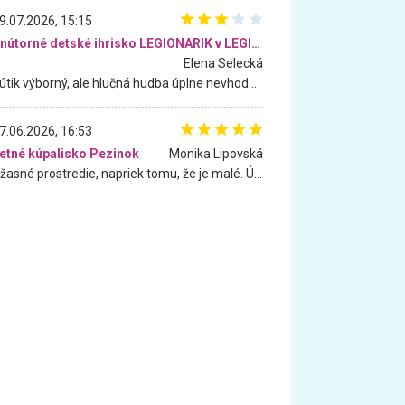
9.07.2026, 15:15
Vnútorné detské ihrisko LEGIONARIK v LEGIA Fitness
Elena Selecká
Kútik výborný, ale hlučná hudba úplne nevhodná pre deti. Na moju žiadosť o aspoň sušenie nereagovali.
7.06.2026, 16:53
etné kúpalisko Pezinok
. Monika Lipovská
Úžasné prostredie, napriek tomu, že je malé. Úžasná atmosféra. Voda fantastická a nádherná. Ľudí je pomerne veľa, ale su mili a ohľaduplní. Je veľmi zaujímavé sledovať, ako dokážu spolu športovať cudzí ľudia a bez ohľadu na vek. Vládne tu pohoda. Vnuka neviem dostať z vody. Ďakujem za krásny deň . Urcite sa sem vrátim. Jediný problém je s parkovaním, ale aj ten sa mi podarilo vyriešiť. Monika Bratislava