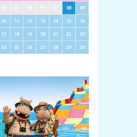
03
04
05
06
07
08
09
10
11
12
13
14
15
16
17
18
19
20
21
22
23
24
25
26
27
28
29
30