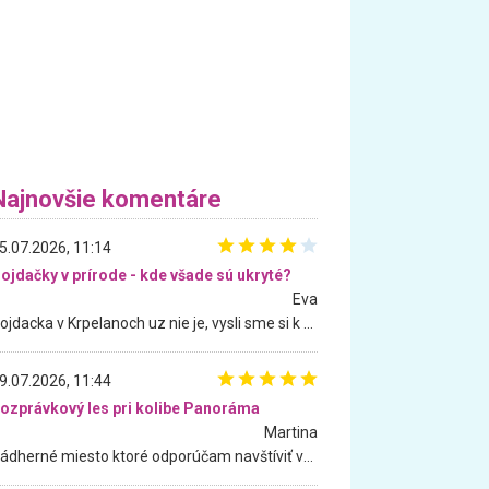
Najnovšie komentáre
5.07.2026, 11:14
ojdačky v prírode - kde všade sú ukryté?
Eva
Hojdacka v Krpelanoch uz nie je, vysli sme si k nej vcera, ale, zial, uz je znicena. Ak sem planujete cestu len kvoli hojdacke, mozete si ju usetrit. Krasny vyhlad je tu vsak aj bez hojdacky :-)
9.07.2026, 11:44
ozprávkový les pri kolibe Panoráma
Martina
Nádherné miesto ktoré odporúčam navštíviť všetkými desiatimi, pre rodiny s deťmi, dôchodcom... Proste a jednoducho ozaj rozprávkový les.. určite ešte prídeme. Odniesli sme si na pamiatku krásne tričká,