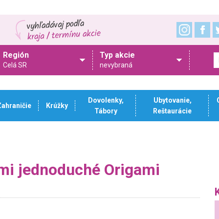
Región
Typ akcie
Celá SR
nevybraná
Dovolenky,
Ubytovanie,
Zahraničie
Krúžky
Tábory
Reštaurácie
ťmi jednoduché Origami