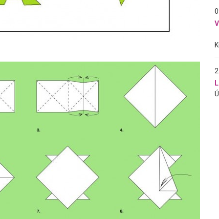
0
2
L