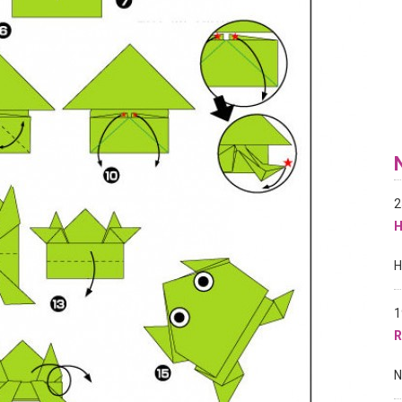
2
H
1
R