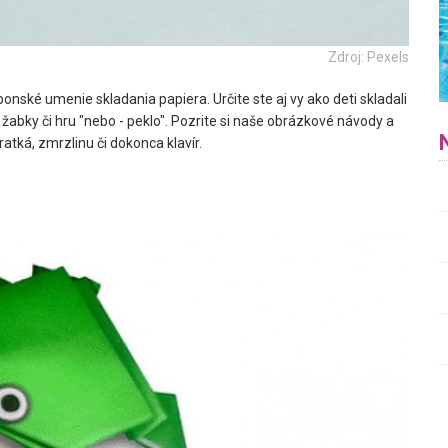
Zdroj: Pexels
ponské umenie skladania papiera. Určite ste aj vy ako deti skladali
e žabky či hru "nebo - peklo". Pozrite si naše obrázkové návody a
ratká, zmrzlinu či dokonca klavír.