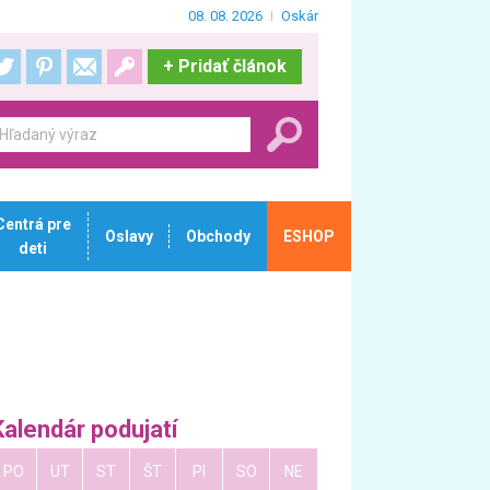
08. 08. 2026
Oskár
+
Pridať článok
Centrá pre
Oslavy
Obchody
ESHOP
deti
Kalendár podujatí
PO
UT
ST
ŠT
PI
SO
NE