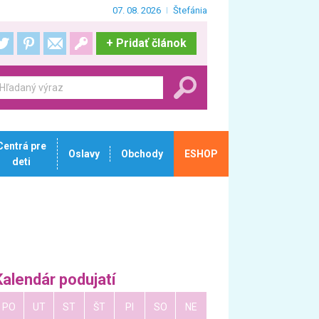
07. 08. 2026
Štefánia
+
Pridať článok
Centrá pre
Oslavy
Obchody
ESHOP
deti
Kalendár podujatí
PO
UT
ST
ŠT
PI
SO
NE