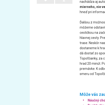
nachádza aj aut
mierneho, nie v
hneď pri informač
Ďalšou z možnost
môžeme odstaviť
cestičkou na zač
hlavnej cesty. P
trase. Neskôr na
dostaneme k hra
dá dostať zo sp
Topoľčianky, za 
hrad 20 minút. P
premávke. K odbo
smeru od Topoľč
Môže vás zau
Náučný cho