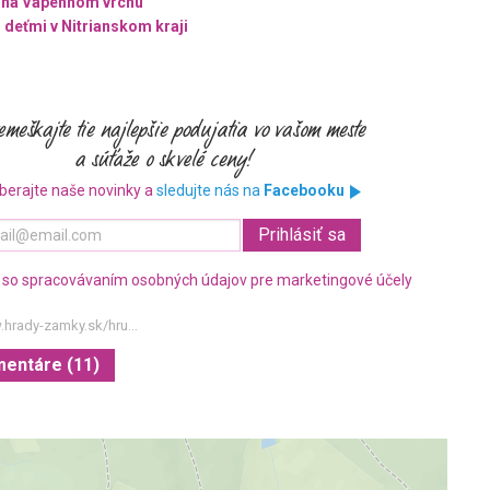
 na Vápennom vrchu
 deťmi v Nitrianskom kraji
berajte naše novinky a
sledujte nás na
Facebooku
 so spracovávaním osobných údajov pre marketingové účely
.hrady-zamky.sk/hru...
mentáre (11)