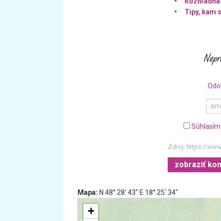
Rozhľadňa
Tipy, kam s
Odo
Súhlasím
Zdroj:
https://www
zobraziť ko
Mapa:
N 48° 28′ 43″ E 18° 25′ 34″
+