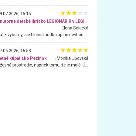
9.07.2026, 15:15
Vnútorné detské ihrisko LEGIONARIK v LEGIA Fitness
Elena Selecká
Kútik výborný, ale hlučná hudba úplne nevhodná pre deti. Na moju žiadosť o aspoň sušenie nereagovali.
7.06.2026, 16:53
etné kúpalisko Pezinok
. Monika Lipovská
Úžasné prostredie, napriek tomu, že je malé. Úžasná atmosféra. Voda fantastická a nádherná. Ľudí je pomerne veľa, ale su mili a ohľaduplní. Je veľmi zaujímavé sledovať, ako dokážu spolu športovať cudzí ľudia a bez ohľadu na vek. Vládne tu pohoda. Vnuka neviem dostať z vody. Ďakujem za krásny deň . Urcite sa sem vrátim. Jediný problém je s parkovaním, ale aj ten sa mi podarilo vyriešiť. Monika Bratislava