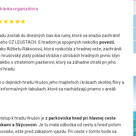
tránka organizátora
u zostali do dnešných čias iba ruiny, ktoré sa snažia zachrániť
skeho OZ LEUSTACH. S hradom je spojených niekoľko
povestí
,
ako Alžbetu Rákociovú, ktorá vyskočila z hradnej veže, zachránili
že hrušovský zlatý poklad strážia v útrobách hradných pivníc štyri
 alebo o stratenom pastierovi, ktorý sa záhadne stratil pri jeho
í hradu.
 o dejinách hradu Hrušov, jeho majiteľoch i krásach okolitej flóry a
 informačných tabuliach, ktoré sa nachádzajú priamo v areáli
rístup k hradu Hrušov je
z parkoviska hneď pri hlavnej ceste
nkami a Skýcovom
. Je tu malá odbočka od cesty a hneď potom
ovisko, ešte pred zákazom vjazdu. Pri ceste v tomto bode sa