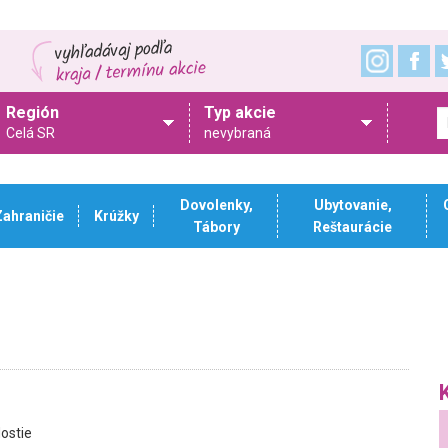
Región
Typ akcie
Celá SR
nevybraná
Dovolenky,
Ubytovanie,
Zahraničie
Krúžky
Tábory
Reštaurácie
ostie