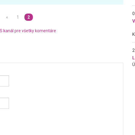
0
«
1
2
S kanál pre všetky komentáre
2
L