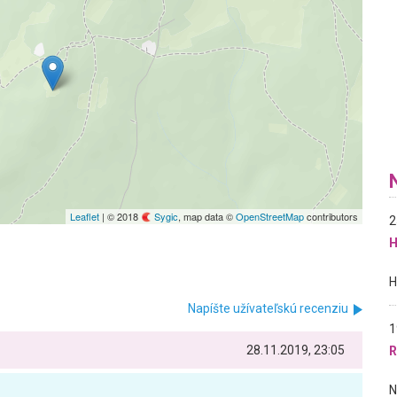
Leaflet
| © 2018
Sygic
, map data ©
OpenStreetMap
contributors
2
H
Napíšte užívateľskú recenziu
1
28.11.2019, 23:05
R