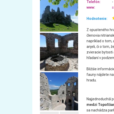
Telefón:
-
www:
s
Hodnotenie:
Z opusteného hrad
členovia nitrian
napríklad o tom, 
anjeli, či o tom, 
zvieracie bytosti
hľadaní v podzem
Bližšie informácie
fauny nájdete na
hradu.
Najjednoduchší p
medzi Topoľčia
sa nachádza park