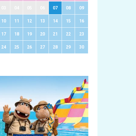
03
04
05
06
07
08
09
10
11
12
13
14
15
16
17
18
19
20
21
22
23
24
25
26
27
28
29
30