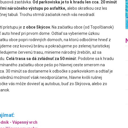
obusová zastávka.
Od parkoviska je to k hradu len cca. 20 minút
eľmi náročného výstupu po asfaltke,
alebo skratkou cez les
nej tabuli. Trochu strmší začiatok nech vás neodradí.
í prístupu je
z obce Skýcov.
Na začiatku obce (od Topoľčianok)
 auto hneď pri prvom dome. Odtiaľ sa vyberieme úzkou
iatku obce popri rodinných domoch, na ktorú odbočíme hneď z
rejdeme cez kovovú bránu a pokračujeme po zelenej turistickej
sledujeme červenú trasu, minieme národný žrebčín, až sa
du.
Celá trasa sa dá zvládnuť za 50 minú
t. Podobne sa k hradu
omínaného začiatku obce pešo po hlavnej ceste smerom na
cca. 30 minút sa dostaneme k odbočke s parkoviskom a odtiaľ je
oslednú možnosť však neodporúčame, hlavne kvôli rušnej
čke vás môže doviesť aj autobus, buď zo Skýcova, alebo zo
ianok.
jímať:
dník - Vápenný vrch