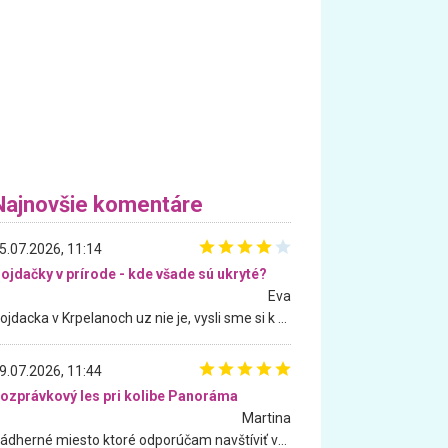
Najnovšie komentáre
5.07.2026, 11:14
ojdačky v prírode - kde všade sú ukryté?
Eva
Hojdacka v Krpelanoch uz nie je, vysli sme si k nej vcera, ale, zial, uz je znicena. Ak sem planujete cestu len kvoli hojdacke, mozete si ju usetrit. Krasny vyhlad je tu vsak aj bez hojdacky :-)
9.07.2026, 11:44
ozprávkový les pri kolibe Panoráma
Martina
Nádherné miesto ktoré odporúčam navštíviť všetkými desiatimi, pre rodiny s deťmi, dôchodcom... Proste a jednoducho ozaj rozprávkový les.. určite ešte prídeme. Odniesli sme si na pamiatku krásne tričká,