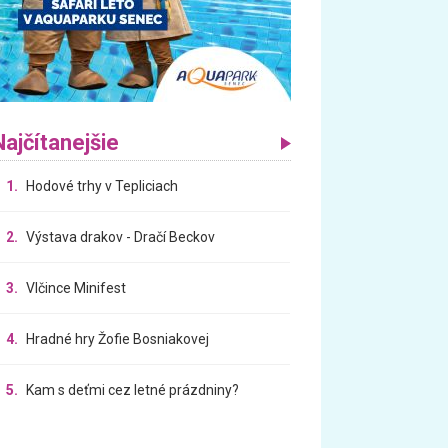
Najčítanejšie
1.
Hodové trhy v Tepliciach
2.
Výstava drakov - Dračí Beckov
3.
Vlčince Minifest
4.
Hradné hry Žofie Bosniakovej
5.
Kam s deťmi cez letné prázdniny?