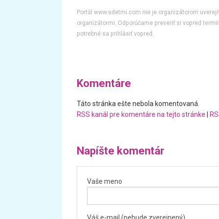
Portál www.sdetmi.com nie je organizátorom uvere
organizátormi. Odporúčame preveriť si vopred termín
potrebné sa prihlásiť vopred.
Komentáre
Táto stránka ešte nebola komentovaná.
RSS kanál pre komentáre na tejto stránke
|
RS
Napíšte komentár
Vaše meno
Váš e-mail (nebude zverejnený)