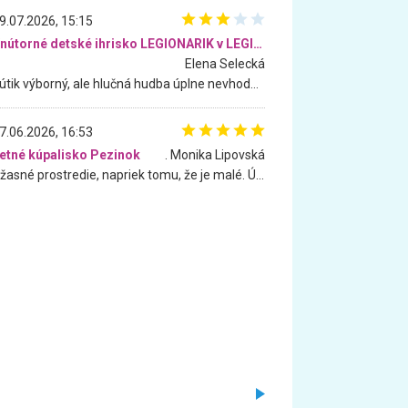
9.07.2026, 15:15
Vnútorné detské ihrisko LEGIONARIK v LEGIA Fitness
Elena Selecká
Kútik výborný, ale hlučná hudba úplne nevhodná pre deti. Na moju žiadosť o aspoň sušenie nereagovali.
7.06.2026, 16:53
etné kúpalisko Pezinok
. Monika Lipovská
Úžasné prostredie, napriek tomu, že je malé. Úžasná atmosféra. Voda fantastická a nádherná. Ľudí je pomerne veľa, ale su mili a ohľaduplní. Je veľmi zaujímavé sledovať, ako dokážu spolu športovať cudzí ľudia a bez ohľadu na vek. Vládne tu pohoda. Vnuka neviem dostať z vody. Ďakujem za krásny deň . Urcite sa sem vrátim. Jediný problém je s parkovaním, ale aj ten sa mi podarilo vyriešiť. Monika Bratislava