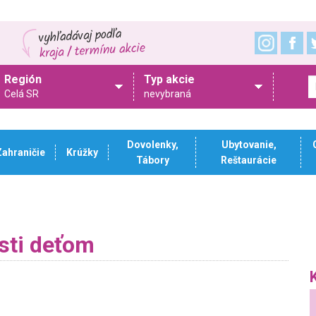
Región
Typ akcie
Celá SR
nevybraná
Dovolenky,
Ubytovanie,
Zahraničie
Krúžky
Tábory
Reštaurácie
sti deťom