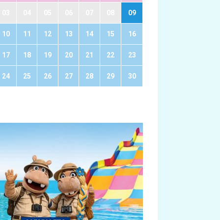
03
04
05
06
07
08
09
10
11
12
13
14
15
16
17
18
19
20
21
22
23
24
25
26
27
28
29
30