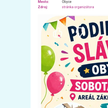
Mesto:
Obyce
Zdroj:
stránka organizátora