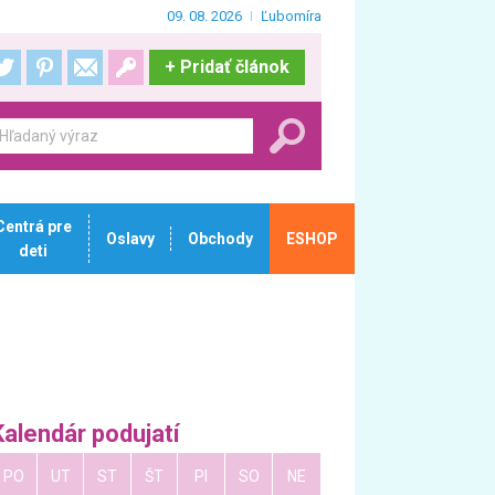
09. 08. 2026
Ľubomíra
+
Pridať článok
Centrá pre
Oslavy
Obchody
ESHOP
deti
Kalendár podujatí
PO
UT
ST
ŠT
PI
SO
NE