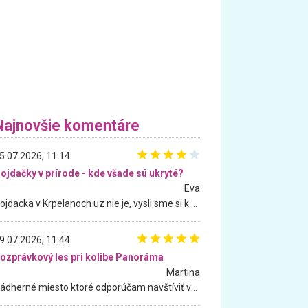
Najnovšie komentáre
5.07.2026, 11:14
ojdačky v prírode - kde všade sú ukryté?
Eva
Hojdacka v Krpelanoch uz nie je, vysli sme si k nej vcera, ale, zial, uz je znicena. Ak sem planujete cestu len kvoli hojdacke, mozete si ju usetrit. Krasny vyhlad je tu vsak aj bez hojdacky :-)
9.07.2026, 11:44
ozprávkový les pri kolibe Panoráma
Martina
Nádherné miesto ktoré odporúčam navštíviť všetkými desiatimi, pre rodiny s deťmi, dôchodcom... Proste a jednoducho ozaj rozprávkový les.. určite ešte prídeme. Odniesli sme si na pamiatku krásne tričká,