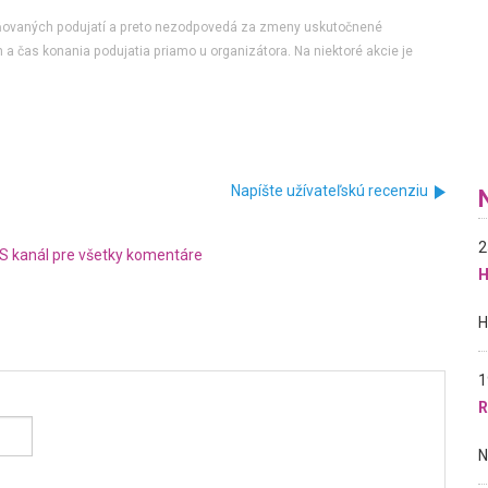
jňovaných podujatí a preto nezodpovedá za zmeny uskutočnené
 a čas konania podujatia priamo u organizátora. Na niektoré akcie je
Napíšte užívateľskú recenziu
2
S kanál pre všetky komentáre
H
1
R