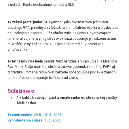
v ústach. Pasta neobsahuje penidlá a SLS.
1x zubná pasta :junior 6+
s jemnou jablkovo-mätovou príchuťou
obsahuje 97 % prírodných
zložiek
, vrátane
šalvie, repíka a bisabololu
na upokojenie ďasien.
Fluór
chráni zubnú sklovinu, hydroxyapatit ju
remineralizuje,
enzým glukózo-oxidáza
podporuje prirodzenú ústnu
mikroflóru a
xylitol
neutralizuje kyslé prostredie. V balení je aj
omaľovánka.
1x letná novinka biela perla® Matcha
vznikla v spolupráci s Milanom
Bez Mapy. Spája matchu, citrón a zázvor, japonskú kaméliu, PAP+ aj
probiotiká. Pomáha redukovať baktérie spôsobujúce povlak a zápach,
chráni ďasná a podporuje belší vzhľad zubov.
Súťažíme o:
1 x balíček zubných pást a omaľovánku od slovenskej značky
biela perla
®
Trvanie súťaže: 29.5. - 5. 6. 2026
Vyhodnotenie súťaže: 6. 6. 2026