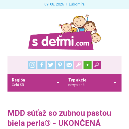
09. 08. 2026
Ľubomíra
+
Región
Typ akcie
Celá SR
nevybraná
MDD súťaž so zubnou pastou
biela perla® - UKONČENÁ