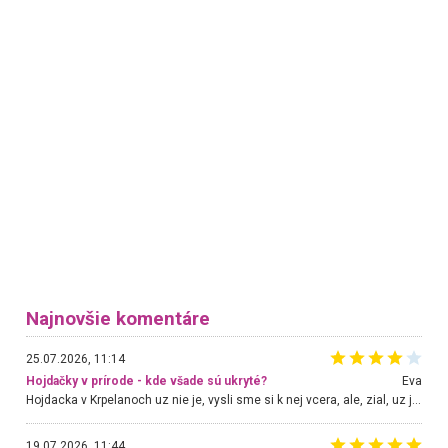
Najnovšie komentáre
25.07.2026, 11:14
Hojdačky v prírode - kde všade sú ukryté?
Eva
Hojdacka v Krpelanoch uz nie je, vysli sme si k nej vcera, ale, zial, uz je znicena. Ak sem planujete cestu len kvoli hojdacke, mozete si ju usetrit. Krasny vyhlad je tu vsak aj bez hojdacky :-)
19.07.2026, 11:44