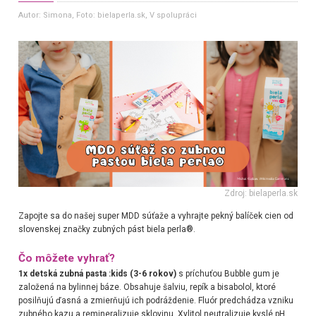
Autor: Simona
, Foto: bielaperla.sk, V spolupráci
Zdroj: bielaperla.sk
Zapojte sa do našej super MDD súťaže a vyhrajte pekný balíček cien od
slovenskej značky zubných pást biela perla
®.
Čo môžete vyhrať?
1x detská zubná pasta :kids (3-6 rokov)
s príchuťou Bubble gum je
založená na bylinnej báze. Obsahuje šalviu, repík a bisabolol, ktoré
posilňujú ďasná a zmierňujú ich podráždenie. Fluór predchádza vzniku
zubného kazu a remineralizuje sklovinu. Xylitol neutralizuje kyslé pH