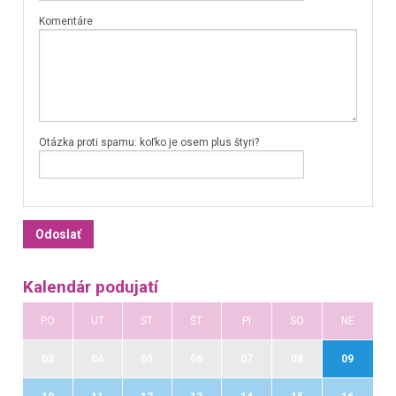
Komentáre
Otázka proti spamu: koľko je osem plus štyri?
Kalendár podujatí
PO
UT
ST
ŠT
PI
SO
NE
03
04
05
06
07
08
09