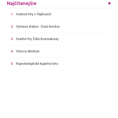
Najčítanejšie
1.
Hodové trhy v Tepliciach
2.
Výstava drakov - Dračí Beckov
3.
Hradné hry Žofie Bosniakovej
4.
Vlčince Minifest
5.
Rajeckoteplické kúpeľné leto