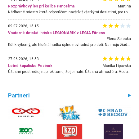
Rozprávkový les pri kolibe Panoráma
Martina
Nádherné miesto ktoré odporúčam navštíviť všetkými desiatimi, pre rodiny s deťmi, dôchodcom... Proste a jednoducho ozaj rozprávkový les.. určite ešte prídeme. Odniesli sme si na pamiatku krásne tričká,
09.07.2026, 15:15
Vnútorné detské ihrisko LEGIONARIK v LEGIA Fitness
Elena Selecká
Kútik výborný, ale hlučná hudba úplne nevhodná pre deti. Na moju žiadosť o aspoň sušenie nereagovali.
27.06.2026, 16:53
Letné kúpalisko Pezinok
. Monika Lipovská
Úžasné prostredie, napriek tomu, že je malé. Úžasná atmosféra. Voda fantastická a nádherná. Ľudí je pomerne veľa, ale su mili a ohľaduplní. Je veľmi zaujímavé sledovať, ako dokážu spolu športovať cudzí ľudia a bez ohľadu na vek. Vládne tu pohoda. Vnuka neviem dostať z vody. Ďakujem za krásny deň . Urcite sa sem vrátim. Jediný problém je s parkovaním, ale aj ten sa mi podarilo vyriešiť. Monika Bratislava
Partneri