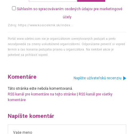
Súhlasím so spracovávaním osobných údajov pre marketingové
účely
Zdroj:
https://www.kosicekmk.sk/index...
Portál www.sdetmi.com nie je organizátorom uverejňovaných podujatí a preto
nezodpovedá za zmeny uskutočnené organizátormi. Odporúčame preveriť si vopred
termín a čas konania podujatia priamo u organizátora. Na niektoré akcie je
potrebné sa prihlásiť vopred.
Komentáre
Napíšte užívateľskú recenziu
Táto stránka ešte nebola komentovaná.
RSS kanál pre komentáre na tejto stránke
|
RSS kanál pre všetky
komentáre
Napíšte komentár
Vaše meno