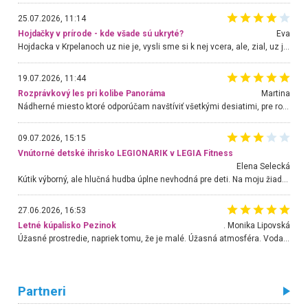
25.07.2026, 11:14
Hojdačky v prírode - kde všade sú ukryté?
Eva
Hojdacka v Krpelanoch uz nie je, vysli sme si k nej vcera, ale, zial, uz je znicena. Ak sem planujete cestu len kvoli hojdacke, mozete si ju usetrit. Krasny vyhlad je tu vsak aj bez hojdacky :-)
19.07.2026, 11:44
Rozprávkový les pri kolibe Panoráma
Martina
Nádherné miesto ktoré odporúčam navštíviť všetkými desiatimi, pre rodiny s deťmi, dôchodcom... Proste a jednoducho ozaj rozprávkový les.. určite ešte prídeme. Odniesli sme si na pamiatku krásne tričká,
09.07.2026, 15:15
Vnútorné detské ihrisko LEGIONARIK v LEGIA Fitness
Elena Selecká
Kútik výborný, ale hlučná hudba úplne nevhodná pre deti. Na moju žiadosť o aspoň sušenie nereagovali.
27.06.2026, 16:53
Letné kúpalisko Pezinok
. Monika Lipovská
Úžasné prostredie, napriek tomu, že je malé. Úžasná atmosféra. Voda fantastická a nádherná. Ľudí je pomerne veľa, ale su mili a ohľaduplní. Je veľmi zaujímavé sledovať, ako dokážu spolu športovať cudzí ľudia a bez ohľadu na vek. Vládne tu pohoda. Vnuka neviem dostať z vody. Ďakujem za krásny deň . Urcite sa sem vrátim. Jediný problém je s parkovaním, ale aj ten sa mi podarilo vyriešiť. Monika Bratislava
Partneri