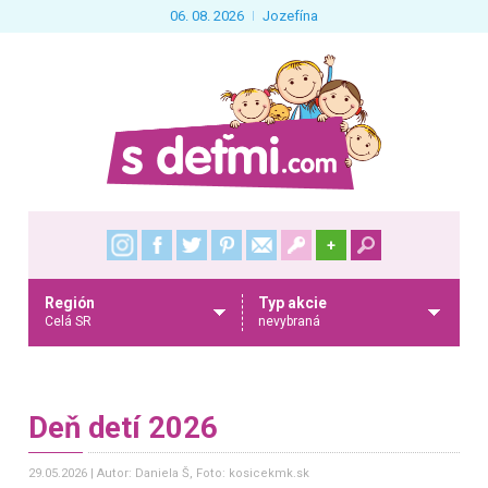
06. 08. 2026
Jozefína
+
Región
Typ akcie
Celá SR
nevybraná
Deň detí 2026
29.05.2026
Autor: Daniela Š
, Foto: kosicekmk.sk